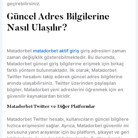
geçirebilirsiniz.
Güncel Adres Bilgilerine
Nasıl Ulaşılır?
Matadorbet
matadorbet aktif giriş
giriş adresleri zaman
zaman değişiklik gösterebilmektedir. Bu durumda,
Matadorbet güncel giriş bilgilerine erişmek için birkaç
farklı yöntem bulunmaktadır. İlk olarak, Matadorbet
Twitter hesabını takip ederek güncel adres bilgilerine
anında ulaşabilirsiniz. Twitter üzerinden paylaşılan
bilgiler, Matadorbet yeni adreslerini öğrenmek için en
güvenilir kaynaklardan biridir.
Matadorbet Twitter ve Diğer Platformlar
Matadorbet Twitter hesabı, kullanıcıların güncel bilgilere
hızlıca erişmesini sağlar. Ayrıca, Matadorbet güvenilir mi
sorusuna yanıt arayanlar için bu platform, şikayet ve geri