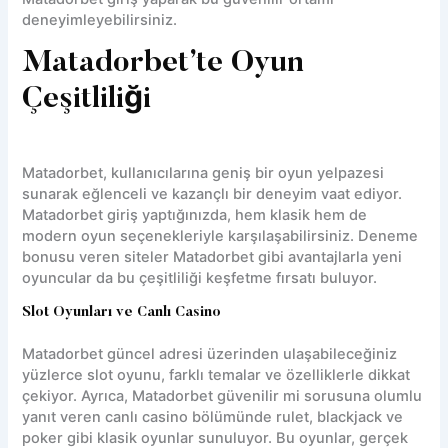
deneyimleyebilirsiniz.
Matadorbet’te Oyun
Çeşitliliği
Matadorbet, kullanıcılarına geniş bir oyun yelpazesi
sunarak eğlenceli ve kazançlı bir deneyim vaat ediyor.
Matadorbet giriş yaptığınızda, hem klasik hem de
modern oyun seçenekleriyle karşılaşabilirsiniz. Deneme
bonusu veren siteler Matadorbet gibi avantajlarla yeni
oyuncular da bu çeşitliliği keşfetme fırsatı buluyor.
Slot Oyunları ve Canlı Casino
Matadorbet güncel adresi üzerinden ulaşabileceğiniz
yüzlerce slot oyunu, farklı temalar ve özelliklerle dikkat
çekiyor. Ayrıca, Matadorbet güvenilir mi sorusuna olumlu
yanıt veren canlı casino bölümünde rulet, blackjack ve
poker gibi klasik oyunlar sunuluyor. Bu oyunlar, gerçek