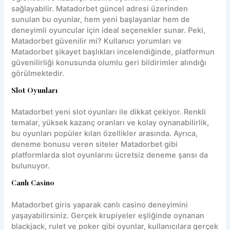
sağlayabilir. Matadorbet güncel adresi üzerinden
sunulan bu oyunlar, hem yeni başlayanlar hem de
deneyimli oyuncular için ideal seçenekler sunar. Peki,
Matadorbet güvenilir mi? Kullanıcı yorumları ve
Matadorbet şikayet başlıkları incelendiğinde, platformun
güvenilirliği konusunda olumlu geri bildirimler alındığı
görülmektedir.
Slot Oyunları
Matadorbet yeni slot oyunları ile dikkat çekiyor. Renkli
temalar, yüksek kazanç oranları ve kolay oynanabilirlik,
bu oyunları popüler kılan özellikler arasında. Ayrıca,
deneme bonusu veren siteler Matadorbet gibi
platformlarda slot oyunlarını ücretsiz deneme şansı da
bulunuyor.
Canlı Casino
Matadorbet giris yaparak canlı casino deneyimini
yaşayabilirsiniz. Gerçek krupiyeler eşliğinde oynanan
blackjack, rulet ve poker gibi oyunlar, kullanıcılara gerçek