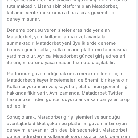
tutulmaktadır. Lisanslı bir platform olan Matadorbet,
kullanıcı verilerini koruma altına alarak güvenilir bir
deneyim sunar.
Deneme bonusu veren siteler arasında yer alan
Matadorbet, yeni kullanıcılarına özel avantajlar
sunmaktadır. Matadorbet yeni üyeliklerde deneme
bonusu gibi fırsatlar, kullanıcıların platformu tanımasına
yardımcı olur. Ayrıca, Matadorbet güncel giriş adresleri
ile erişim sorunu yaşanmadan hizmete ulaşılabilir.
Platformun güvenilirliği hakkında merak edilenler için
Matadorbet şikayet incelemeleri de önemli bir kaynaktır.
Kullanıcı yorumları ve şikayetler, platformun güvenilirliği
hakkında fikir verir. Aynı zamanda, Matadorbet Twitter
hesabı üzerinden güncel duyurular ve kampanyalar takip
edilebilir.
Sonuç olarak, Matadorbet giriş işlemleri ve sunduğu
avantajlarla dikkat çeken bu platform, güvenilir bir oyun
deneyimi arayanlar için ideal bir seçenektir. Matadorbet
güncel adreslerini kullanarak sorunsuz bir şekilde erişim