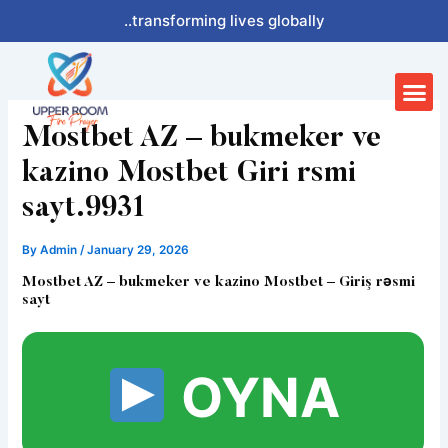
Skip
..transforming lives globally
to
content
Me
Mostbet AZ – bukmeker ve
kazino Mostbet Giri rsmi
sayt.9931
By
Admin
/
January 29, 2026
Mostbet AZ – bukmeker ve kazino Mostbet – Giriş rəsmi
sayt
OYNA