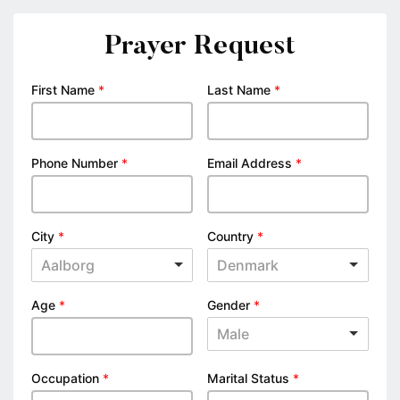
Prayer Request
First Name
*
Last Name
*
Phone Number
*
Email Address
*
City
*
Country
*
Aalborg
Denmark
Age
*
Gender
*
Male
Occupation
*
Marital Status
*