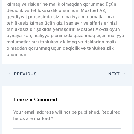
kılmaq və risklərinə malik olmaqdan qorunmaq üçün
dəqiqlik və təhlükəsizlik önəmlidir. Mostbet AZ,
qeydiyyat prosesində sizin maliyyə məlumatlarınızı
təhlükəsiz kılmaq üçün gizli saxlayır və sifarişlərinizi
təhlükəsiz bir şəkildə yerləşdirir. Mostbet AZ-da oyun
oynayarkən, maliyyə planınızda qazanmaq üçün maliyyə
məlumatlarınızı təhlükəsiz kılmaq və risklərinə malik
olmaqdan qorunmaq üçün dəqiqlik və təhlükəsizlik
önəmlidir.
PREVIOUS
NEXT
Leave a Comment
Your email address will not be published.
Required
fields are marked
*
Type