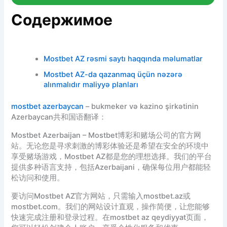
Содержимое
Mostbet AZ rəsmi saytı haqqında məlumatlar
Mostbet AZ-da qazanmaq üçün nəzərə
alınmalıdır maliyyə planları
mostbet azerbaycan
– bukmeker və kazino şirkətinin
Azerbaycan共和国语翻译：
Mostbet Azerbaijan – Mostbet博彩和赌场公司的官方网
站。无论您是寻求刺激的博彩体验还是希望在安全的环境中
享受赌场游戏，Mostbet AZ都是您的理想选择。我们的平台
提供多种语言支持，包括Azerbaijani，确保每位用户都能轻
松访问和使用。
要访问Mostbet AZ官方网站，只需输入mostbet.az或
mostbet.com。我们的网站设计直观，操作简便，让您能够
快速完成注册和登录过程。在mostbet az qeydiyyat页面，