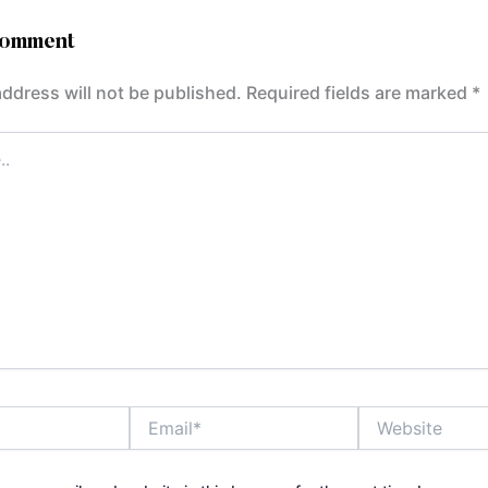
Comment
address will not be published.
Required fields are marked
*
Email*
Website