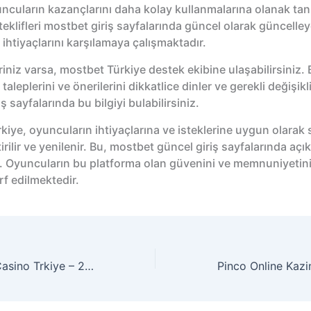
yuncuların kazançlarını daha kolay kullanmalarına olanak tan
teklifleri mostbet giriş sayfalarında güncel olarak güncelle
ihtiyaçlarını karşılamaya çalışmaktadır.
riniz varsa, mostbet Türkiye destek ekibine ulaşabilirsiniz. 
aleplerini ve önerilerini dikkatlice dinler ve gerekli değişikli
ş sayfalarında bu bilgiyi bulabilirsiniz.
iye, oyuncuların ihtiyaçlarına ve isteklerine uygun olarak 
tirilir ve yenilenir. Bu, mostbet güncel giriş sayfalarında açı
tir. Oyuncuların bu platforma olan güvenini ve memnuniyetin
rf edilmektedir.
Mostbet Online Casino Trkiye – 2026.239