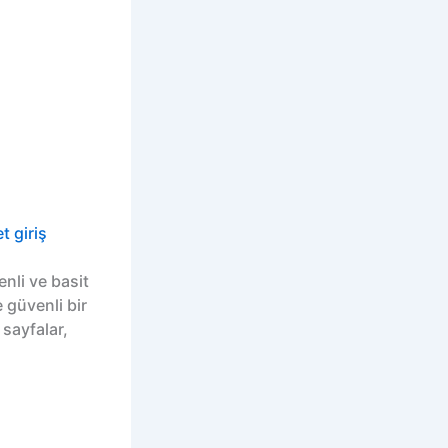
t giriş
ş
nli ve basit
 güvenli bir
 sayfalar,