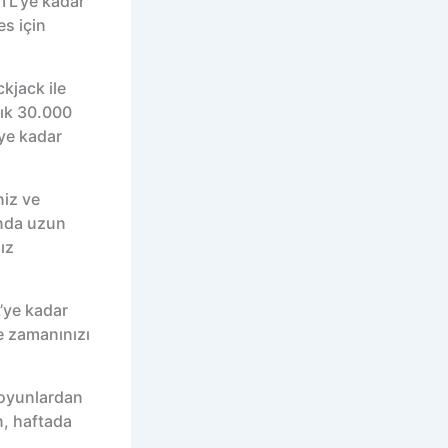
 TL’ye kadar
es için
kjack ile
lık 30.000
’ye kadar
niz ve
unda uzun
ız
’ye kadar
ve zamanınızı
 oyunlardan
n, haftada