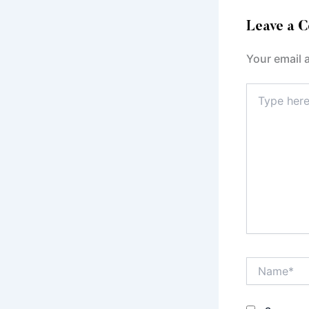
Leave a 
Your email 
Type
here..
Name*