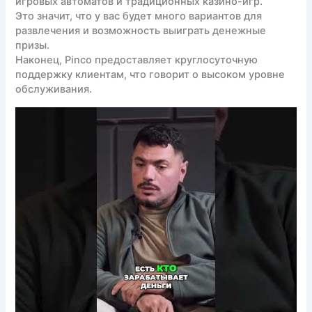
игровых автоматов и традиционных казино-игр.
Это значит, что у вас будет много вариантов для
развлечения и возможность выиграть денежные
призы.
Наконец, Pinco предоставляет круглосуточную
поддержку клиентам, что говорит о высоком уровне
обслуживания.