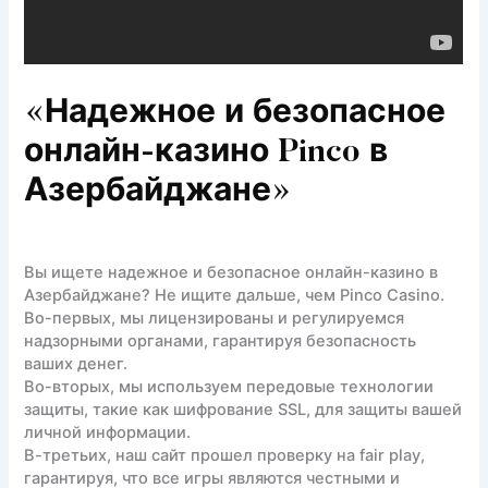
«Надежное и безопасное
онлайн-казино Pinco в
Азербайджане»
Вы ищете надежное и безопасное онлайн-казино в
Азербайджане? Не ищите дальше, чем Pinco Casino.
Во-первых, мы лицензированы и регулируемся
надзорными органами, гарантируя безопасность
ваших денег.
Во-вторых, мы используем передовые технологии
защиты, такие как шифрование SSL, для защиты вашей
личной информации.
В-третьих, наш сайт прошел проверку на fair play,
гарантируя, что все игры являются честными и