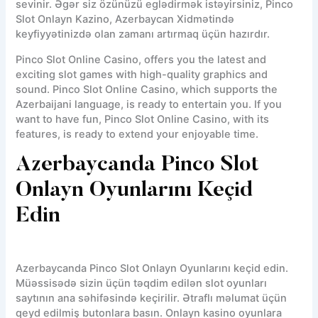
sevinir. Əgər siz özünüzü eglədirmək istəyirsiniz, Pinco
Slot Onlayn Kazino, Azerbaycan Xidmətində
keyfiyyətinizdə olan zamanı artırmaq üçün hazırdır.
Pinco Slot Online Casino, offers you the latest and
exciting slot games with high-quality graphics and
sound. Pinco Slot Online Casino, which supports the
Azerbaijani language, is ready to entertain you. If you
want to have fun, Pinco Slot Online Casino, with its
features, is ready to extend your enjoyable time.
Azerbaycanda Pinco Slot
Onlayn Oyunlarını Keçid
Edin
Azerbaycanda Pinco Slot Onlayn Oyunlarını keçid edin.
Müəssisədə sizin üçün təqdim edilən slot oyunları
saytının ana səhifəsində keçirilir. Ətraflı məlumat üçün
qeyd edilmiş butonlara basın. Onlayn kasino oyunlara