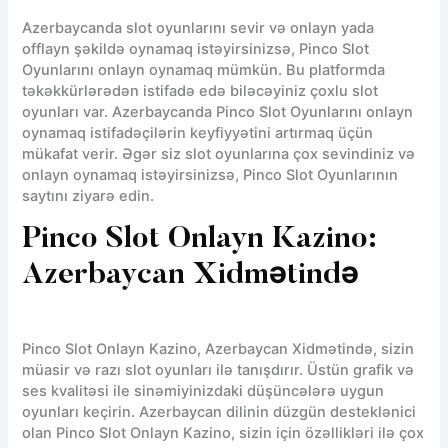
Azerbaycanda slot oyunlarını sevir və onlayn yada
offlayn şəkildə oynamaq istəyirsinizsə, Pinco Slot
Oyunlarını onlayn oynamaq mümkün. Bu platformda
təkəkkürlərədən istifadə edə biləcəyiniz çoxlu slot
oyunları var. Azerbaycanda Pinco Slot Oyunlarını onlayn
oynamaq istifadəçilərin keyfiyyətini artırmaq üçün
mükafat verir. Əgər siz slot oyunlarına çox sevindiniz və
onlayn oynamaq istəyirsinizsə, Pinco Slot Oyunlarının
saytını ziyarə edin.
Pinco Slot Onlayn Kazino:
Azerbaycan Xidmətində
Pinco Slot Onlayn Kazino, Azerbaycan Xidmətində, sizin
müasir və razı slot oyunları ilə tanışdırır. Üstün grafik və
ses kvalitəsi ile sinəmiyinizdaki düşüncələrə uygun
oyunları keçirin. Azerbaycan dilinin düzgün desteklənici
olan Pinco Slot Onlayn Kazino, sizin için özəllikləri ilə çox