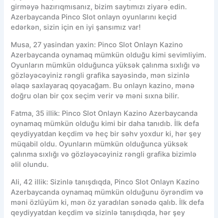
girməyə hazırıqmısanız, bizim saytımızı ziyarə edin.
Azerbaycanda Pinco Slot onlayn oyunlarını keçid
edərkən, sizin için en iyi şansımız var!
Musa, 27 yasindan yaxin: Pinco Slot Onlayn Kazino
Azerbaycanda oynamaq mümkün olduğu kimi sevimliyim.
Oyunların mümkün olduğunca yüksək çalınma sıxlığı və
gözləyəcəyiniz rəngli grafika sayəsində, mən sizinlə
əlaqə saxlayaraq qoyacağam. Bu onlayn kazino, mənə
doğru olan bir çox seçim verir və məni sıxna bilir.
Fatma, 35 illik: Pinco Slot Onlayn Kazino Azerbaycanda
oynamaq mümkün olduğu kimi bir daha tanıdıb. İlk defa
qeydiyyatdan keçdim və heç bir səhv yoxdur ki, hər şey
müqabil oldu. Oyunların mümkün olduğunca yüksək
çalınma sıxlığı və gözləyəcəyiniz rəngli grafika bizimlə
əlil olundu.
Ali, 42 illik: Sizinlə tanışdıqda, Pinco Slot Onlayn Kazino
Azerbaycanda oynamaq mümkün olduğunu öyrəndim və
məni özlüyüm ki, mən öz yaradılan sənədə qalıb. İlk defa
qeydiyyatdan keçdim və sizinlə tanışdıqda, hər şey