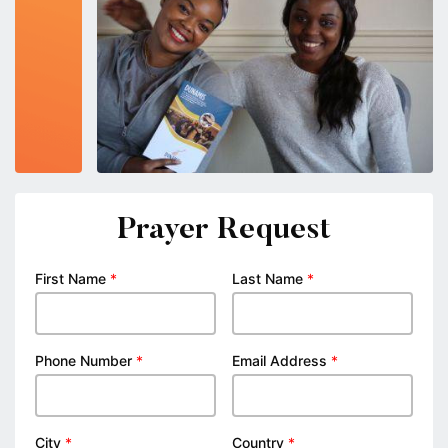
Prayer Request
First Name
*
Last Name
*
Phone Number
*
Email Address
*
City
*
Country
*