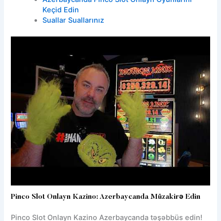
Keçid Edin
Suallar Suallarınız
Pinco Slot Onlayn Kazino: Azerbaycanda Müzakirə Edin
Pinco Slot Onlayn Kazino Azerbaycanda təşəbbüs edin!