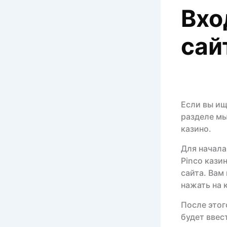
Вхо
сай
Если вы ищ
разделе мы
казино.
Для начала
Pinco кази
сайта. Вам
нажать на к
После этог
будет ввес