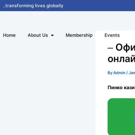
Skip
..transforming lives globally
to
content
Home
About Us
Membership
Events
– Офи
онлай
By
Admin
/
Jan
Пинко кази