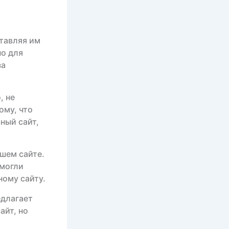
ставляя им
но для
за
, не
ому, что
ный сайт,
ашем сайте.
 могли
ному сайту.
едлагает
айт, но