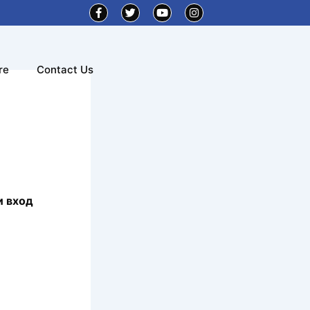
F
T
Y
I
a
w
o
n
c
i
u
s
e
t
t
t
b
t
u
a
o
e
b
g
re
Contact Us
o
r
e
r
k
a
-
m
f
и вход