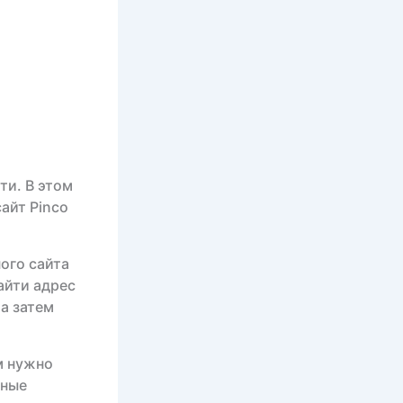
ти. В этом
айт Pinco
ого сайта
айти адрес
 а затем
м нужно
тные