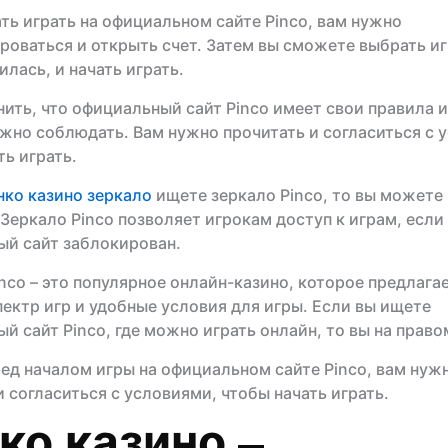
ть играть на официальном сайте Pinco, вам нужно
роваться и открыть счет. Затем вы сможете выбрать иг
илась, и начать играть.
ить, что официальный сайт Pinco имеет свои правила и
жно соблюдать. Вам нужно прочитать и согласиться с 
ть играть.
нко казино зеркало
ищете зеркало Pinco, то вы можете 
 Зеркало Pinco позволяет игрокам доступ к играм, если
й сайт заблокирован.
inco – это популярное онлайн-казино, которое предлага
ектр игр и удобные условия для игры. Если вы ищете
й сайт Pinco, где можно играть онлайн, то вы на право
ед началом игры на официальном сайте Pinco, вам нуж
и согласиться с условиями, чтобы начать играть.
ко казино –