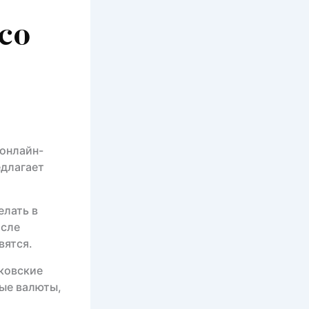
co
 онлайн-
едлагает
елать в
осле
вятся.
нковские
ные валюты,