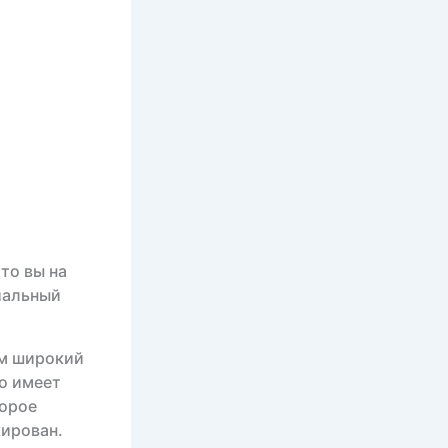
то вы на
иальный
ам широкий
co имеет
торое
кирован.