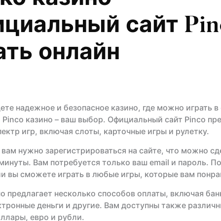
циальный сайт Pin
ать онлайн
ете надежное и безопасное казино, где можно играть в
 Pinco казино – ваш выбор. Официальный сайт Pinco пр
ектр игр, включая слоты, карточные игры и рулетку.
 вам нужно зарегистрироваться на сайте, что можно сд
минуты. Вам потребуется только ваш email и пароль. П
и вы сможете играть в любые игры, которые вам понра
но предлагает несколько способов оплаты, включая ба
ктронные деньги и другие. Вам доступны также различ
ллары, евро и рубли.