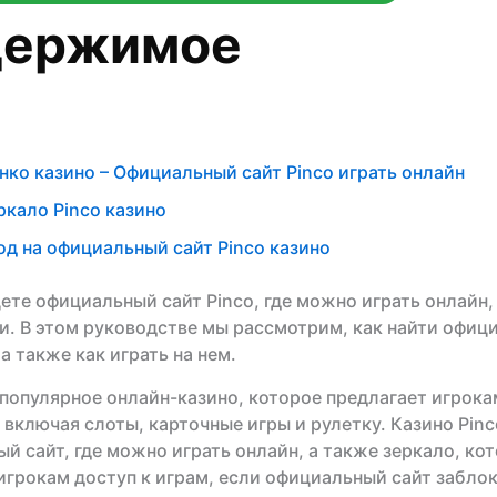
держимое
нко казино – Официальный сайт Pinco играть онлайн
ркало Pinco казино
од на официальный сайт Pinco казино
ете официальный сайт Pinco, где можно играть онлайн, 
и. В этом руководстве мы рассмотрим, как найти офиц
 а также как играть на нем.
о популярное онлайн-казино, которое предлагает игрок
, включая слоты, карточные игры и рулетку. Казино Pin
й сайт, где можно играть онлайн, а также зеркало, ко
игрокам доступ к играм, если официальный сайт забло