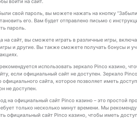
обы войти на сайт.
были свой пароль, вы можете нажать на кнопку “Забыли
тановить его. Вам будет отправлено письмо с инструкц
ть пароль.
а на сайт, вы сможете играть в различные игры, включа
игры и другие. Вы также сможете получать бонусы и уч
акциях.
рекомендуется использовать зеркало Pinco казино, чт
айту, если официальный сайт не доступен. Зеркало Pinco
о официального сайта, которое позволяет иметь доступ 
он не доступен.
ход на официальный сайт Pinco казино – это простой пр
ебует только несколько минут времени. Мы рекоменд
ть официальный сайт Pinco казино, чтобы иметь доступ