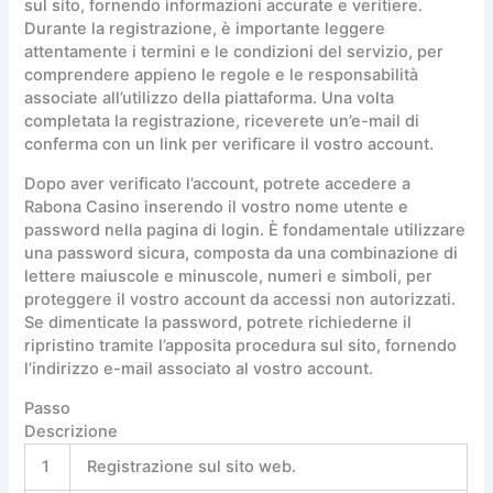
sul sito, fornendo informazioni accurate e veritiere.
Durante la registrazione, è importante leggere
attentamente i termini e le condizioni del servizio, per
comprendere appieno le regole e le responsabilità
associate all’utilizzo della piattaforma. Una volta
completata la registrazione, riceverete un’e-mail di
conferma con un link per verificare il vostro account.
Dopo aver verificato l’account, potrete accedere a
Rabona Casino inserendo il vostro nome utente e
password nella pagina di login. È fondamentale utilizzare
una password sicura, composta da una combinazione di
lettere maiuscole e minuscole, numeri e simboli, per
proteggere il vostro account da accessi non autorizzati.
Se dimenticate la password, potrete richiederne il
ripristino tramite l’apposita procedura sul sito, fornendo
l’indirizzo e-mail associato al vostro account.
Passo
Descrizione
1
Registrazione sul sito web.