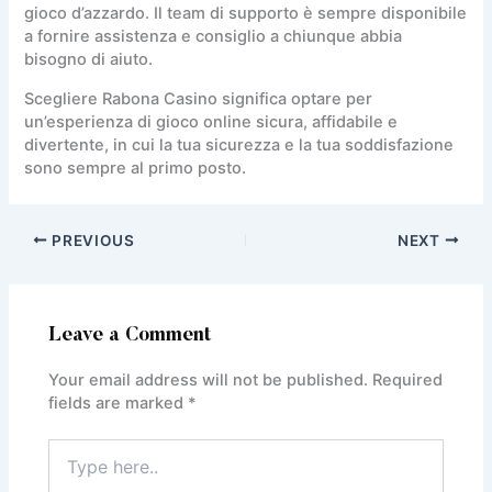
gioco d’azzardo. Il team di supporto è sempre disponibile
a fornire assistenza e consiglio a chiunque abbia
bisogno di aiuto.
Scegliere Rabona Casino significa optare per
un’esperienza di gioco online sicura, affidabile e
divertente, in cui la tua sicurezza e la tua soddisfazione
sono sempre al primo posto.
PREVIOUS
NEXT
Leave a Comment
Your email address will not be published.
Required
fields are marked
*
Type
here..