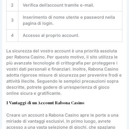
2
Verifica dell’account tramite e-mail.
Inserimento di nome utente e password nella
3
pagina di login.
4
Accesso al proprio account.
La sicurezza del vostro account è una priorità assoluta
per Rabona Casino. Per questo motivo, il sito utilizza le
più avanzate tecnologie di crittografia per proteggere i
vostri dati personali e finanziari. Inoltre, Rabona Casino
adotta rigorose misure di sicurezza per prevenire frodi e
attività illecite. Seguendo le semplici precauzioni sopra
descritte, potrete godere di un’esperienza di gioco
online sicura e gratificante.
I Vantaggi di un Account Rabona Casino
Creare un account a Rabona Casino apre le porte a una
miriade di vantaggi esclusivi. In primo luogo, avrete
accesso a una vasta selezione di giochi, che spaziano