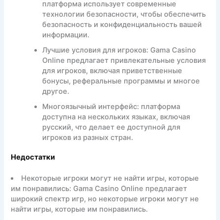
платформа использует современные
технологии безопасности, чтобы обеспечить
безопасность и конфиденциальность вашей
информации.
Лучшие условия для игроков: Gama Casino
Online предлагает привлекательные условия
для игроков, включая приветственные
бонусы, реферальные программы и многое
другое.
Многоязычный интерфейс: платформа
доступна на нескольких языках, включая
русский, что делает ее доступной для
игроков из разных стран.
Недостатки
Некоторые игроки могут не найти игры, которые
им понравились: Gama Casino Online предлагает
широкий спектр игр, но некоторые игроки могут не
найти игры, которые им понравились.