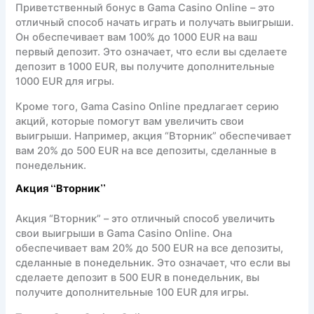
Приветственный бонус в Gama Casino Online – это
отличный способ начать играть и получать выигрыши.
Он обеспечивает вам 100% до 1000 EUR на ваш
первый депозит. Это означает, что если вы сделаете
депозит в 1000 EUR, вы получите дополнительные
1000 EUR для игры.
Кроме того, Gama Casino Online предлагает серию
акций, которые помогут вам увеличить свои
выигрыши. Например, акция “Вторник” обеспечивает
вам 20% до 500 EUR на все депозиты, сделанные в
понедельник.
Акция “Вторник”
Акция “Вторник” – это отличный способ увеличить
свои выигрыши в Gama Casino Online. Она
обеспечивает вам 20% до 500 EUR на все депозиты,
сделанные в понедельник. Это означает, что если вы
сделаете депозит в 500 EUR в понедельник, вы
получите дополнительные 100 EUR для игры.