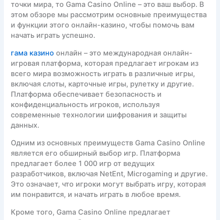
точки мира, то Gama Casino Online – это ваш выбор. В
этом обзоре мы рассмотрим основные преимущества
и функции этого онлайн-казино, чтобы помочь вам
начать играть успешно.
гама казино
онлайн – это международная онлайн-
игровая платформа, которая предлагает игрокам из
всего мира возможность играть в различные игры,
включая слоты, карточные игры, рулетку и другие.
Платформа обеспечивает безопасность и
конфиденциальность игроков, используя
современные технологии шифрования и защиты
данных.
Одним из основных преимуществ Gama Casino Online
является его обширный выбор игр. Платформа
предлагает более 1 000 игр от ведущих
разработчиков, включая NetEnt, Microgaming и другие.
Это означает, что игроки могут выбрать игру, которая
им понравится, и начать играть в любое время.
Кроме того, Gama Casino Online предлагает