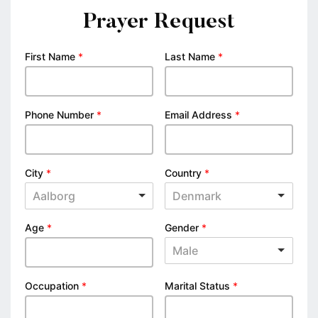
Prayer Request
First Name
*
Last Name
*
Phone Number
*
Email Address
*
City
*
Country
*
Aalborg
Denmark
Age
*
Gender
*
Male
Occupation
*
Marital Status
*