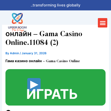
Skip
..transforming lives globally
to
content
Me
онлайн – Gama Casino
Online.11084 (2)
By
Admin
/
January 31, 2026
Гама казино онлайн – Gama Casino Online
ИГРАТЬ