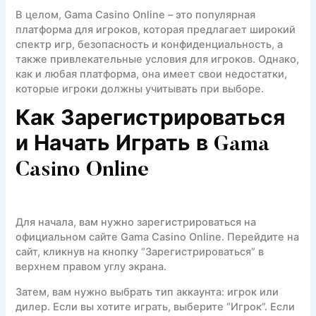
В целом, Gama Casino Online – это популярная
платформа для игроков, которая предлагает широкий
спектр игр, безопасность и конфиденциальность, а
также привлекательные условия для игроков. Однако,
как и любая платформа, она имеет свои недостатки,
которые игроки должны учитывать при выборе.
Как Зарегистрироваться
и Начать Играть в Gama
Casino Online
Для начала, вам нужно зарегистрироваться на
официальном сайте Gama Casino Online. Перейдите на
сайт, кликнув на кнопку “Зарегистрироваться” в
верхнем правом углу экрана.
Затем, вам нужно выбрать тип аккаунта: игрок или
дилер. Если вы хотите играть, выберите “Игрок”. Если