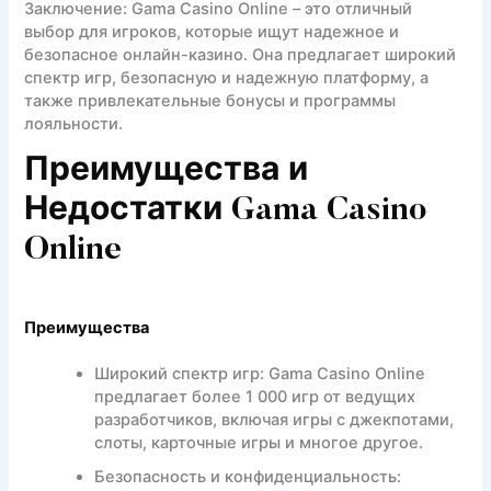
Заключение: Gama Casino Online – это отличный
выбор для игроков, которые ищут надежное и
безопасное онлайн-казино. Она предлагает широкий
спектр игр, безопасную и надежную платформу, а
также привлекательные бонусы и программы
лояльности.
Преимущества и
Недостатки Gama Casino
Online
Преимущества
Широкий спектр игр: Gama Casino Online
предлагает более 1 000 игр от ведущих
разработчиков, включая игры с джекпотами,
слоты, карточные игры и многое другое.
Безопасность и конфиденциальность: