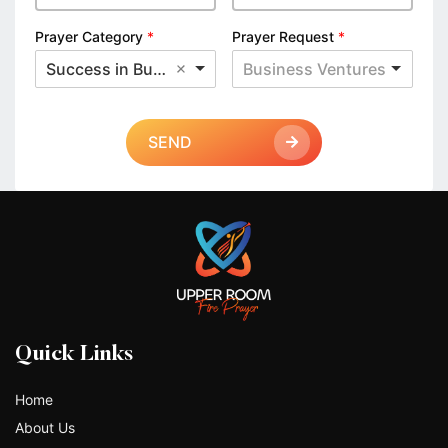
Prayer Category
*
Prayer Request
*
Success in Business
Business Ventures
SEND
Quick Links
Home
About Us