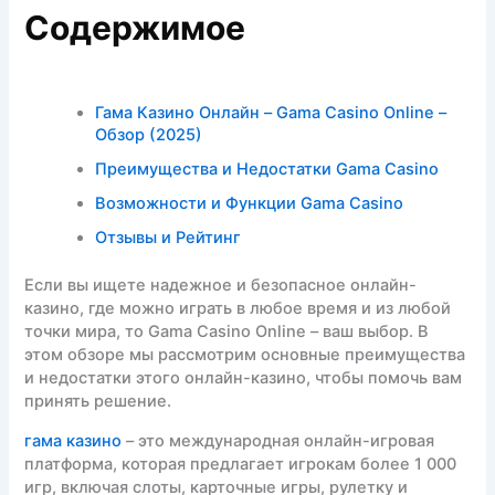
Содержимое
Гама Казино Онлайн – Gama Casino Online –
Обзор (2025)
Преимущества и Недостатки Gama Casino
Возможности и Функции Gama Casino
Отзывы и Рейтинг
Если вы ищете надежное и безопасное онлайн-
казино, где можно играть в любое время и из любой
точки мира, то Gama Casino Online – ваш выбор. В
этом обзоре мы рассмотрим основные преимущества
и недостатки этого онлайн-казино, чтобы помочь вам
принять решение.
гама казино
– это международная онлайн-игровая
платформа, которая предлагает игрокам более 1 000
игр, включая слоты, карточные игры, рулетку и