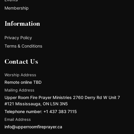
Membership
Information
Privacy Policy
Terms & Conditions
Contact Us
Worship Address
Remote online TBD
Mailing Address
Upper Room Fire Prayer Ministries 2760 Derry Rd W Unit 7
#121 Mississauga, ON L5N 3N5
Telephone number: +1 437 383 7115
Email Address
info@upperroomfireprayer.ca