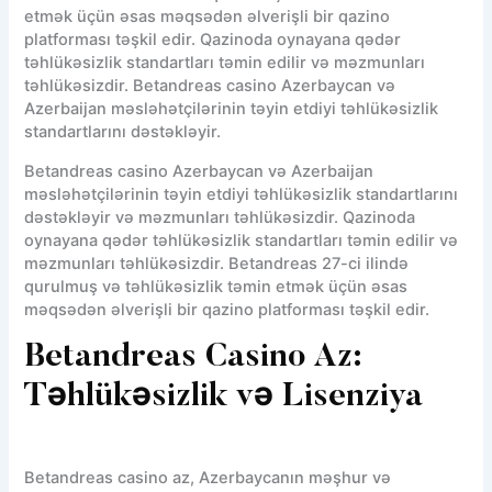
etmək üçün əsas məqsədən əlverişli bir qazino
platforması təşkil edir. Qazinoda oynayana qədər
təhlükəsizlik standartları təmin edilir və məzmunları
təhlükəsizdir. Betandreas casino Azerbaycan və
Azerbaijan məsləhətçilərinin təyin etdiyi təhlükəsizlik
standartlarını dəstəkləyir.
Betandreas casino Azerbaycan və Azerbaijan
məsləhətçilərinin təyin etdiyi təhlükəsizlik standartlarını
dəstəkləyir və məzmunları təhlükəsizdir. Qazinoda
oynayana qədər təhlükəsizlik standartları təmin edilir və
məzmunları təhlükəsizdir. Betandreas 27-ci ilində
qurulmuş və təhlükəsizlik təmin etmək üçün əsas
məqsədən əlverişli bir qazino platforması təşkil edir.
Betandreas Casino Az:
Təhlükəsizlik və Lisenziya
Betandreas casino az, Azerbaycanın məşhur və