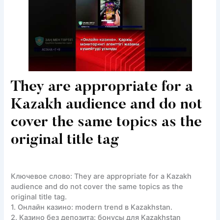
They are appropriate for a
Kazakh audience and do not
cover the same topics as the
original title tag
Ключевое слово: They are appropriate for a Kazakh
audience and do not cover the same topics as the
original title tag.
1. Онлайн казино: modern trend в Kazakhstan.
2. Казино без депозита: бонусы для Kazakhstan