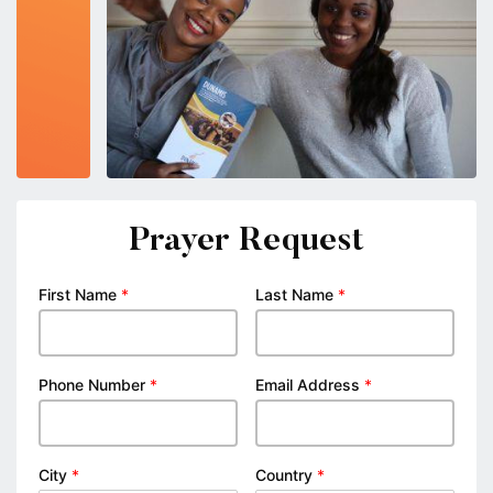
Prayer Request
First Name
*
Last Name
*
Phone Number
*
Email Address
*
City
*
Country
*