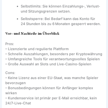
Selbstlimits: Sie können Einzahlungs‑, Verlust‑
und Sitzungsgrenzen setzen.
Selbstsperre: Bei Bedarf kann das Konto für
24 Stunden bis zu 6 Monaten gesperrt werden.
Vor- und Nachteile im Überblick
Pros:
– Lizenzierte und regulierte Plattform
– Schnelle Auszahlungen, besonders per Kryptowährung
– Umfangreiche Tools für verantwortungsvolles Spielen
– Große Auswahl an Slots und Live‑Casino‑Spielen
Cons:
– Keine Lizenz aus einer EU‑Staat, was manche Spieler
bevorzugen
– Bonusbedingungen können für Anfänger komplex
wirken
– Kundenservice ist primär per E‑Mail erreichbar, kein
24/7‑Live‑Chat