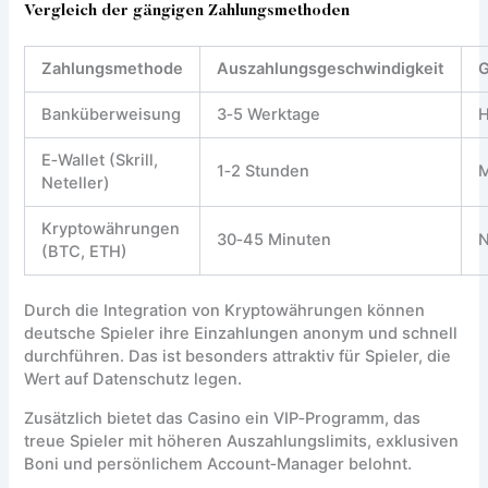
Vergleich der gängigen Zahlungsmethoden
Zahlungsmethode
Auszahlungsgeschwindigkeit
Banküberweisung
3‑5 Werktage
E‑Wallet (Skrill,
1‑2 Stunden
M
Neteller)
Kryptowährungen
30‑45 Minuten
N
(BTC, ETH)
Durch die Integration von Kryptowährungen können
deutsche Spieler ihre Einzahlungen anonym und schnell
durchführen. Das ist besonders attraktiv für Spieler, die
Wert auf Datenschutz legen.
Zusätzlich bietet das Casino ein VIP‑Programm, das
treue Spieler mit höheren Auszahlungslimits, exklusiven
Boni und persönlichem Account‑Manager belohnt.