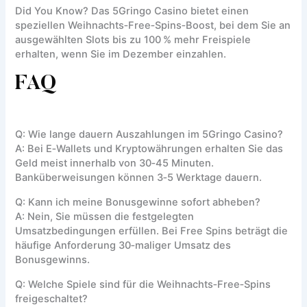
Did You Know? Das 5Gringo Casino bietet einen
speziellen Weihnachts‑Free‑Spins‑Boost, bei dem Sie an
ausgewählten Slots bis zu 100 % mehr Freispiele
erhalten, wenn Sie im Dezember einzahlen.
FAQ
Q: Wie lange dauern Auszahlungen im 5Gringo Casino?
A: Bei E‑Wallets und Kryptowährungen erhalten Sie das
Geld meist innerhalb von 30‑45 Minuten.
Banküberweisungen können 3‑5 Werktage dauern.
Q: Kann ich meine Bonusgewinne sofort abheben?
A: Nein, Sie müssen die festgelegten
Umsatzbedingungen erfüllen. Bei Free Spins beträgt die
häufige Anforderung 30‑maliger Umsatz des
Bonusgewinns.
Q: Welche Spiele sind für die Weihnachts‑Free‑Spins
freigeschaltet?