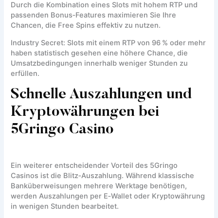
Durch die Kombination eines Slots mit hohem RTP und
passenden Bonus‑Features maximieren Sie Ihre
Chancen, die Free Spins effektiv zu nutzen.
Industry Secret: Slots mit einem RTP von 96 % oder mehr
haben statistisch gesehen eine höhere Chance, die
Umsatzbedingungen innerhalb weniger Stunden zu
erfüllen.
Schnelle Auszahlungen und
Kryptowährungen bei
5Gringo Casino
Ein weiterer entscheidender Vorteil des 5Gringo
Casinos ist die Blitz‑Auszahlung. Während klassische
Banküberweisungen mehrere Werktage benötigen,
werden Auszahlungen per E‑Wallet oder Kryptowährung
in wenigen Stunden bearbeitet.