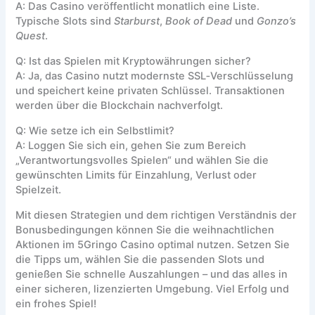
A: Das Casino veröffentlicht monatlich eine Liste.
Typische Slots sind
Starburst
,
Book of Dead
und
Gonzo’s
Quest
.
Q: Ist das Spielen mit Kryptowährungen sicher?
A: Ja, das Casino nutzt modernste SSL‑Verschlüsselung
und speichert keine privaten Schlüssel. Transaktionen
werden über die Blockchain nachverfolgt.
Q: Wie setze ich ein Selbstlimit?
A: Loggen Sie sich ein, gehen Sie zum Bereich
„Verantwortungsvolles Spielen“ und wählen Sie die
gewünschten Limits für Einzahlung, Verlust oder
Spielzeit.
Mit diesen Strategien und dem richtigen Verständnis der
Bonusbedingungen können Sie die weihnachtlichen
Aktionen im 5Gringo Casino optimal nutzen. Setzen Sie
die Tipps um, wählen Sie die passenden Slots und
genießen Sie schnelle Auszahlungen – und das alles in
einer sicheren, lizenzierten Umgebung. Viel Erfolg und
ein frohes Spiel!