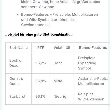
kleine Gewinne, hohe Volatilität größere, aber
seltenere Gewinne.
Bonus‑Features – Freispiele, Multiplikatoren
und Wild‑Symbole erhöhen das
Gewinnpotenzial.
Beispiel für eine gute Slot‑Kombination
Slot‑Name
RTP
Volatilität
Bonus‑Features
Freispiele,
Book of
96,2%
Hoch
Expanding
Dead
Symbol
Gonzo’s
Avalanche‑Reels,
95,8%
Mittel
Quest
Multiplikatoren
Re‑Spins,
Starburst
96,1%
Niedrig
Wild‑Extension