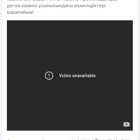
деген казино ұсынысындағы мүмкіндіктері
қарапайым!