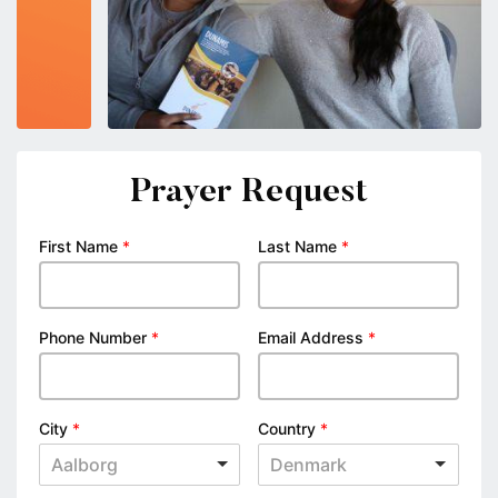
Prayer Request
First Name
*
Last Name
*
Phone Number
*
Email Address
*
City
*
Country
*
Aalborg
Denmark