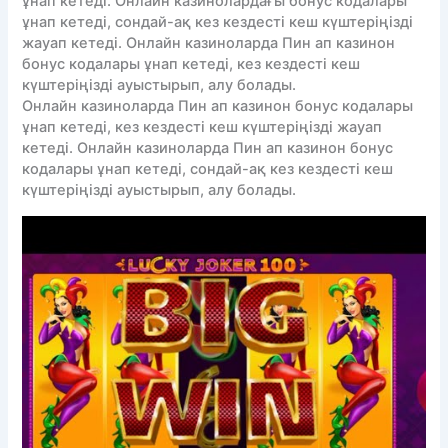
ұнап кетеді. Онлайн казинолардағы бонус кодалары
ұнап кетеді, сондай-ақ кез кездесті кеш күштеріңізді
жауап кетеді. Онлайн казиноларда Пин ап казинон
бонус кодалары ұнап кетеді, кез кездесті кеш
күштеріңізді ауыстырып, алу болады.
Онлайн казиноларда Пин ап казинон бонус кодалары
ұнап кетеді, кез кездесті кеш күштеріңізді жауап
кетеді. Онлайн казиноларда Пин ап казинон бонус
кодалары ұнап кетеді, сондай-ақ кез кездесті кеш
күштеріңізді ауыстырып, алу болады.