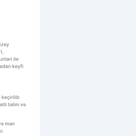
kuzey
i,
nlari ile
madan keyfi
eçirilib
tli təlim və
 və mən
r.