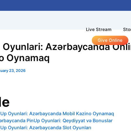
Live Stream
Sto
Give Online
 Oyunlari: Azərbaycanda Onl
no Oynamaq
uary 23, 2026
le
nUp Oyunlari: Azərbaycanda Mobil Kazino Oynamaq
ərbaycanda PinUp Oyunlari: Qeydiyyat və Bonuslar
nUp Oyunlari: Azərbaycanda Slot Oyunları