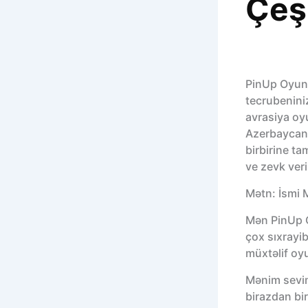
Çeşi
PinUp Oyunl
tecrubeniniz
avrasiya oyu
Azerbaycanda
birbirine ta
ve zevk veri
Mətn: İsmi M
Mən PinUp O
çox sıxrayib
müxtəlif oy
Mənim sevim
birazdan bi