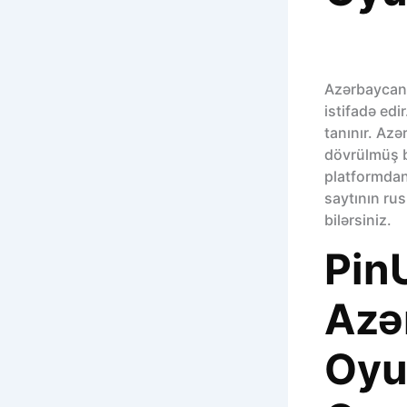
Azərbaycand
istifadə edir
tanınır. Azə
dövrülmüş b
platformdan
saytının rus
bilərsiniz.
Pin
Azə
Oyun