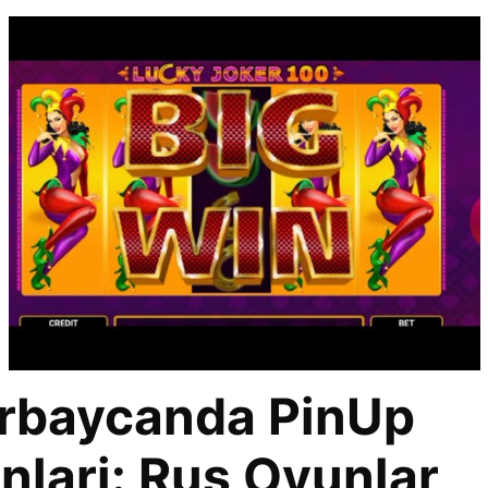
rbaycanda PinUp
nlari: Rus Oyunlar