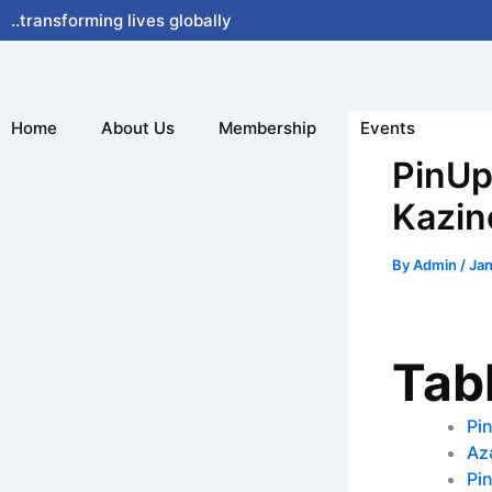
Skip
..transforming lives globally
to
content
Home
About Us
Membership
Events
PinUp
Kazi
By
Admin
/
Jan
Tab
Pi
Az
Pi