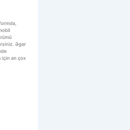
formda,
mobil
sürümü
rsiniz. Əgər
edə
n için ən çox