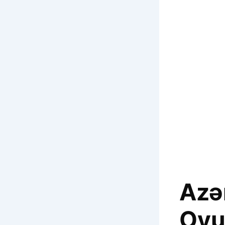
Azə
Oyu