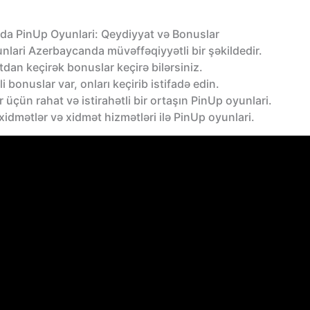
a PinUp Oyunlari: Qeydiyyat və Bonuslar
nlari Azerbaycanda müvəffəqiyyətli bir şəkildedir.
dan keçirək bonuslar keçirə bilərsiniz.
li bonuslar var, onları keçirib istifadə edin.
r üçün rahat və istirahətli bir ortaşın PinUp oyunlari.
xidmətlər və xidmət hizmətləri ilə PinUp oyunlari.