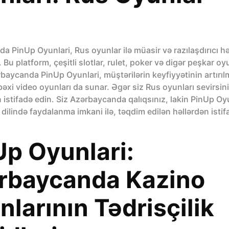
a PinUp Oyunlari, Rus oyunlar ilə müasir və razılaşdırıcı h
. Bu platform, çeşitli slotlar, rulet, poker və digər peşkar oyu
rbaycanda PinUp Oyunlari, müştərilərin keyfiyyətinin artırı
əxi video oyunları da sunar. Əgər siz Rus oyunları sevirsin
 istifadə edin. Siz Azərbaycanda qalıqsınız, lakin PinUp Oy
 dilində faydalanma imkani ilə, təqdim edilən həllərdən isti
Up Oyunlari:
rbaycanda Kazino
larının Tədrisçilik