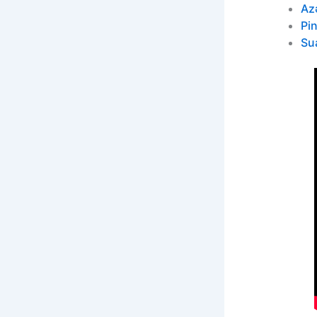
Az
Pi
Su