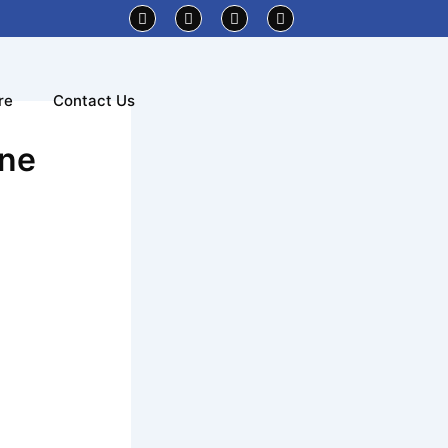
F
T
Y
I
a
w
o
n
c
i
u
s
e
t
t
t
b
t
u
a
o
e
b
g
re
Contact Us
o
r
e
r
k
a
-
m
f
ine