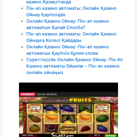
казино Қазақстанда
Пін-ап казино автоматы: Онлайн Қазино
Ойнау Қауіпсіздік
Онлайн Қазино Ойнау: Пін-ап казино
автоматын Қалай Спосба?
Пін-ап казино автоматы: Онлайн Қазино
Ойнауға Келесі Қайдары
Онлайн Қазино Ойнау: Пін-ап казино
автоматын Қауіпсіз Құпия слова
Суреттіңіzde Онлайн Қазино Ойнау: Пін Ап
Казино автоматы Ойынlar – Пін-ап казино
онлайн ойнаңыз