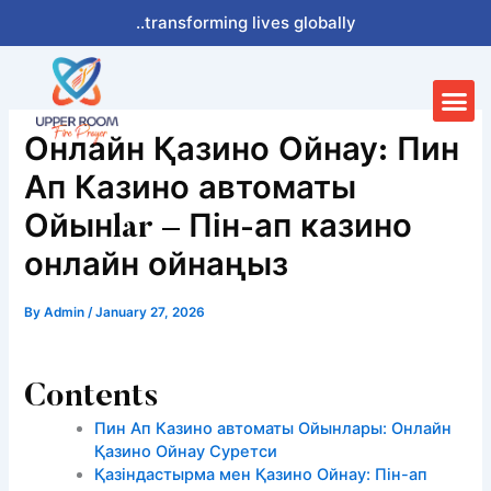
Skip
..transforming lives globally
to
content
Me
Онлайн Қазино Ойнау: Пин
Ап Казино автоматы
Ойынlar – Пін-ап казино
онлайн ойнаңыз
By
Admin
/
January 27, 2026
Contents
Пин Ап Казино автоматы Ойынлары: Онлайн
Қазино Ойнау Суретси
Қазіндастырма мен Қазино Ойнау: Пін-ап