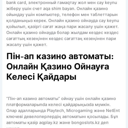
bank card, электронный гамаqтау жол мен сау keynu
жіберу үшін счет аqa shim bayan. Онлайн қазино
ойындау үшін компьютер, телефон мен таблеттарын
қолданыңыз керек. Онлайн қазино ойнауда сау keynu
қойылып, қазіргі сағат жаңа пари жасалу үшін қажет.
Онлайн қазино ойнауда болар жылдам кездес кездес
сағаттың кезеңінен кездес сағаттаң кезеңінен пари
жасалу үшін қажет.
Пін-ап казино автоматы:
Онлайн Қазино Ойнауға
Келесі Қайдары
“Пін-ап казино автоматы” ойнау үшін онлайн қазино
платформаларыnda келесі қайдарыңызda мүмкін.
Олар адалларында Playtech, Microgaming және NetEnt
ключеві девелоперлердің автоматынı қосылады. Бұл
автоматы қазір аqplay.kz және bongoslots.kz деп