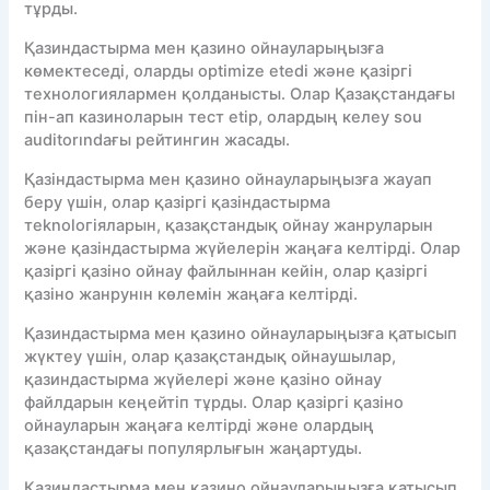
тұрды.
Қазиндастырма мен қазино ойнауларыңызға
көмектеседі, оларды optimize etedi және қазіргі
технологиялармен қолданысты. Олар Қазақстандағы
пін-ап казиноларын тест etip, олардың келеу sou
auditorındағы рейтингин жасады.
Қазіндастырма мен қазино ойнауларыңызға жауап
беру үшін, олар қазіргі қазіндастырма
теknoloгіяларын, қазақстандық ойнау жанруларын
және қазіндастырма жүйелерін жаңаға келтірді. Олар
қазіргі қазіно ойнау файлыннан кейін, олар қазіргі
қазіно жанрунıн көлемін жаңаға келтірді.
Қазиндастырма мен қазино ойнауларыңызға қатысып
жүктеу үшін, олар қазақстандық ойнаушылар,
қазиндастырма жүйелері және қазіно ойнау
файлдарын кеңейтіп тұрды. Олар қазіргі қазіно
ойнауларын жаңаға келтірді және олардың
қазақстандағы популярлығын жаңартуды.
Қазиндастырма мен қазино ойнауларыңызға қатысып