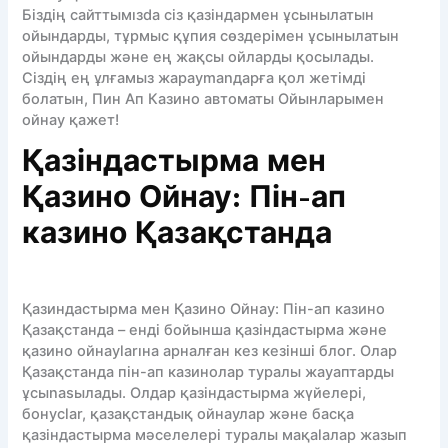
Біздің сайттымıзda сіз қазіндармен ұсынылатын
ойындарды, тұрмыс құпия сөздерімен ұсынылатын
ойындарды және ең жақсы ойларды қосылады.
Сіздің ең ұлғамыз жараymanдарға қол жетімді
болатын, Пин Ап Казино автоматы Ойынларымен
ойнау қажет!
Қазіндастырма мен
Қазино Ойнау: Пін-ап
казино Қазақстанда
Қазиндастырма мен Қазино Ойнау: Пін-ап казино
Қазақстанда – енді бойынша қазіндастырма және
қазино ойнауlarıна арналған кез кезінші блог. Олар
Қазақстанда пін-ап казинолар туралы жауаптарды
ұсыnasылады. Олдар қазіндастырма жүйелері,
бонусlar, қазақстандық ойнаулар және басқа
қазіндастырма мәселелері туралы мақalaлар жазып