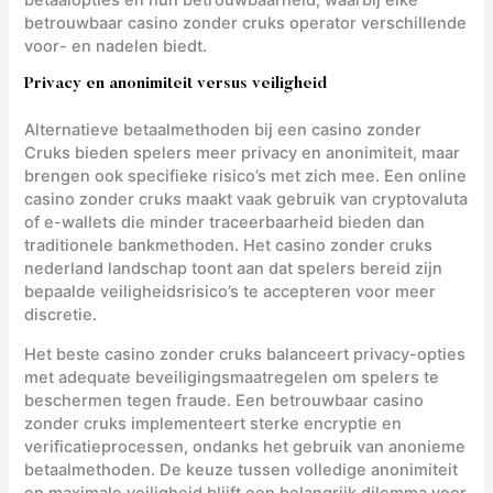
betaalopties en hun betrouwbaarheid, waarbij elke
betrouwbaar casino zonder cruks operator verschillende
voor- en nadelen biedt.
Privacy en anonimiteit versus veiligheid
Alternatieve betaalmethoden bij een casino zonder
Cruks bieden spelers meer privacy en anonimiteit, maar
brengen ook specifieke risico’s met zich mee. Een online
casino zonder cruks maakt vaak gebruik van cryptovaluta
of e-wallets die minder traceerbaarheid bieden dan
traditionele bankmethoden. Het casino zonder cruks
nederland landschap toont aan dat spelers bereid zijn
bepaalde veiligheidsrisico’s te accepteren voor meer
discretie.
Het beste casino zonder cruks balanceert privacy-opties
met adequate beveiligingsmaatregelen om spelers te
beschermen tegen fraude. Een betrouwbaar casino
zonder cruks implementeert sterke encryptie en
verificatieprocessen, ondanks het gebruik van anonieme
betaalmethoden. De keuze tussen volledige anonimiteit
en maximale veiligheid blijft een belangrijk dilemma voor