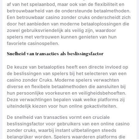
af van het spelaanbod, maar ook van de flexibiliteit en
betrouwbaarheid van de ondersteunde betaalmethoden.
Een betrouwbaar casino zonder cruks onderscheidt zich
door het aanbieden van moderne betaaloplossingen die
zowel gebruiksvriendelijk als veilig zijn, waardoor
spelers met vertrouwen kunnen genieten van hun
favoriete casinospellen.
Snelheid van transacties als beslissingsfactor
De keuze van betaalopties heeft een directe invloed op
de beslissingen van spelers bij het selecteren van een
casino zonder Cruks. Moderne spelers verwachten
diverse en flexibele betaalmethoden die aansluiten bij
hun persoonlijke voorkeuren en veiligheidsbehoeften.
Deze verwachtingen bepalen vaak welke platforms zij
uiteindelijk kiezen voor hun online gokactiviteiten.
De snelheid van transacties vormt een cruciale
beslissingsfactor voor gebruikers van een online casino
zonder cruks, waarbij instant uitbetalingen steeds
belangrijker worden. Spelers waarderen platforms die