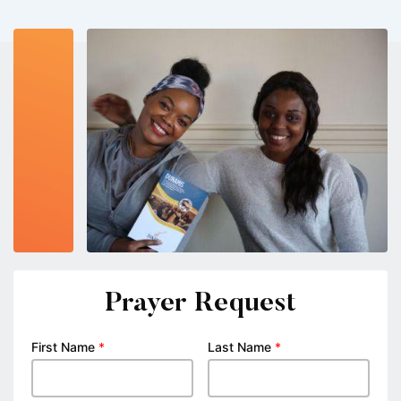
Prayer Request
First Name
*
Last Name
*