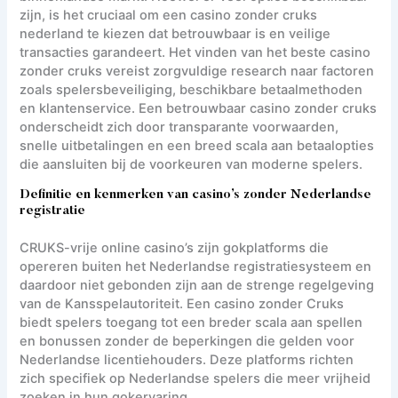
zijn, is het cruciaal om een casino zonder cruks
nederland te kiezen dat betrouwbaar is en veilige
transacties garandeert. Het vinden van het beste casino
zonder cruks vereist zorgvuldige research naar factoren
zoals spelersbeveiliging, beschikbare betaalmethoden
en klantenservice. Een betrouwbaar casino zonder cruks
onderscheidt zich door transparante voorwaarden,
snelle uitbetalingen en een breed scala aan betaalopties
die aansluiten bij de voorkeuren van moderne spelers.
Definitie en kenmerken van casino’s zonder Nederlandse
registratie
CRUKS-vrije online casino’s zijn gokplatforms die
opereren buiten het Nederlandse registratiesysteem en
daardoor niet gebonden zijn aan de strenge regelgeving
van de Kansspelautoriteit. Een casino zonder Cruks
biedt spelers toegang tot een breder scala aan spellen
en bonussen zonder de beperkingen die gelden voor
Nederlandse licentiehouders. Deze platforms richten
zich specifiek op Nederlandse spelers die meer vrijheid
zoeken in hun gokervaring.