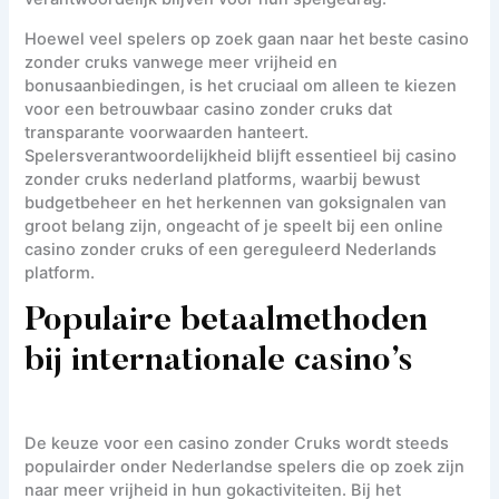
Hoewel veel spelers op zoek gaan naar het beste casino
zonder cruks vanwege meer vrijheid en
bonusaanbiedingen, is het cruciaal om alleen te kiezen
voor een betrouwbaar casino zonder cruks dat
transparante voorwaarden hanteert.
Spelersverantwoordelijkheid blijft essentieel bij casino
zonder cruks nederland platforms, waarbij bewust
budgetbeheer en het herkennen van goksignalen van
groot belang zijn, ongeacht of je speelt bij een online
casino zonder cruks of een gereguleerd Nederlands
platform.
Populaire betaalmethoden
bij internationale casino’s
De keuze voor een casino zonder Cruks wordt steeds
populairder onder Nederlandse spelers die op zoek zijn
naar meer vrijheid in hun gokactiviteiten. Bij het