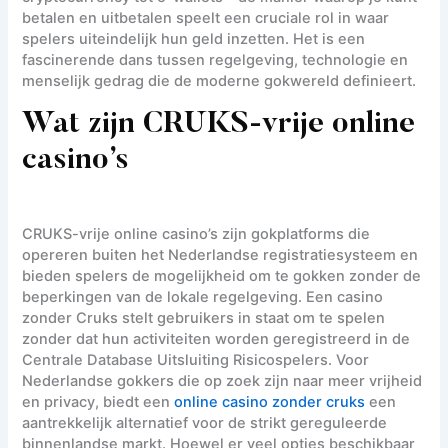
betalen en uitbetalen speelt een cruciale rol in waar
spelers uiteindelijk hun geld inzetten. Het is een
fascinerende dans tussen regelgeving, technologie en
menselijk gedrag die de moderne gokwereld definieert.
Wat zijn CRUKS-vrije online
casino’s
CRUKS-vrije online casino’s zijn gokplatforms die
opereren buiten het Nederlandse registratiesysteem en
bieden spelers de mogelijkheid om te gokken zonder de
beperkingen van de lokale regelgeving. Een casino
zonder Cruks stelt gebruikers in staat om te spelen
zonder dat hun activiteiten worden geregistreerd in de
Centrale Database Uitsluiting Risicospelers. Voor
Nederlandse gokkers die op zoek zijn naar meer vrijheid
en privacy, biedt een
online casino zonder cruks
een
aantrekkelijk alternatief voor de strikt gereguleerde
binnenlandse markt. Hoewel er veel opties beschikbaar