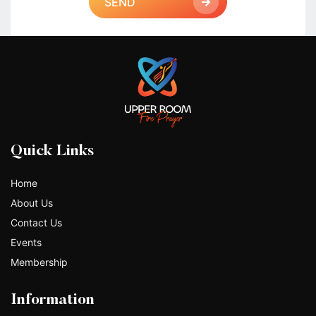
SEND
Quick Links
Home
About Us
Contact Us
Events
Membership
Information