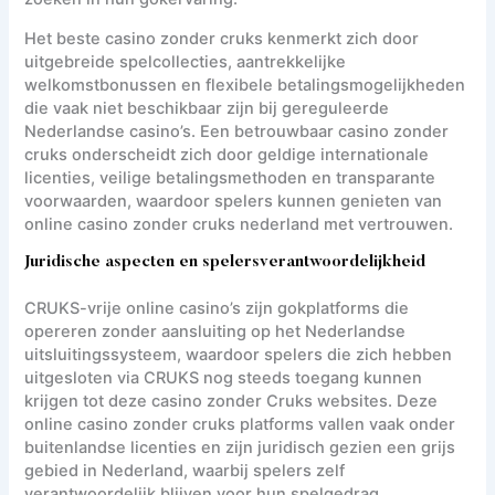
Het beste casino zonder cruks kenmerkt zich door
uitgebreide spelcollecties, aantrekkelijke
welkomstbonussen en flexibele betalingsmogelijkheden
die vaak niet beschikbaar zijn bij gereguleerde
Nederlandse casino’s. Een betrouwbaar casino zonder
cruks onderscheidt zich door geldige internationale
licenties, veilige betalingsmethoden en transparante
voorwaarden, waardoor spelers kunnen genieten van
online casino zonder cruks nederland met vertrouwen.
Juridische aspecten en spelersverantwoordelijkheid
CRUKS-vrije online casino’s zijn gokplatforms die
opereren zonder aansluiting op het Nederlandse
uitsluitingssysteem, waardoor spelers die zich hebben
uitgesloten via CRUKS nog steeds toegang kunnen
krijgen tot deze casino zonder Cruks websites. Deze
online casino zonder cruks platforms vallen vaak onder
buitenlandse licenties en zijn juridisch gezien een grijs
gebied in Nederland, waarbij spelers zelf
verantwoordelijk blijven voor hun spelgedrag.