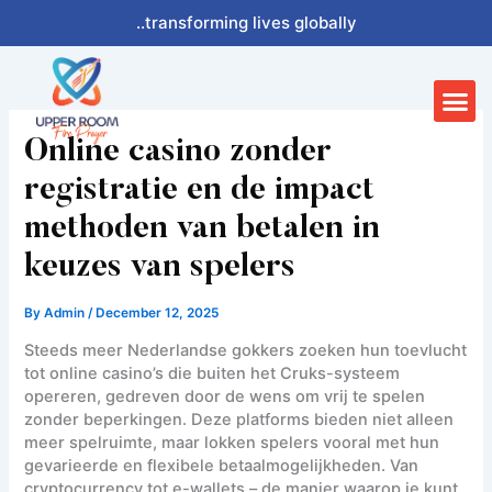
Skip
..transforming lives globally
to
content
Me
Online casino zonder
registratie en de impact
methoden van betalen in
keuzes van spelers
By
Admin
/
December 12, 2025
Steeds meer Nederlandse gokkers zoeken hun toevlucht
tot online casino’s die buiten het Cruks-systeem
opereren, gedreven door de wens om vrij te spelen
zonder beperkingen. Deze platforms bieden niet alleen
meer spelruimte, maar lokken spelers vooral met hun
gevarieerde en flexibele betaalmogelijkheden. Van
cryptocurrency tot e-wallets – de manier waarop je kunt