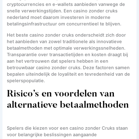
cryptocurrencies en e-wallets aanbieden vanwege de
snelle verwerkingstijden. Een casino zonder cruks
nederland moet daarom investeren in moderne
betalingsinfrastructuur om concurrentieel te blijven.
Het beste casino zonder cruks onderscheidt zich door
het aanbieden van zowel traditionele als innovatieve
betaalmethoden met optimale verwerkingssnelheden.
Transparantie over transactietijden en kosten draagt bij
aan het vertrouwen dat spelers hebben in een
betrouwbaar casino zonder cruks. Deze factoren samen
bepalen uiteindelijk de loyaliteit en tevredenheid van de
spelerspopulatie.
Risico’s en voordelen van
alternatieve betaalmethoden
Spelers die kiezen voor een casino zonder Cruks staan
voor belangrijke beslissingen aangaande