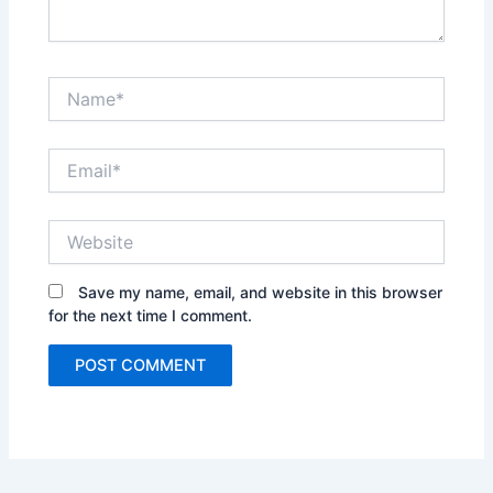
Name*
Email*
Website
Save my name, email, and website in this browser
for the next time I comment.