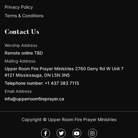
Privacy Policy
Terms & Conditions
Contact Us
Worship Address
Remote online TBD
Mailing Address
Upper Room Fire Prayer Ministries 2760 Derry Rd W Unit 7
#121 Mississauga, ON L5N 3N5
Telephone number: +1 437 383 7115
Email Address
info@upperroomfireprayer.ca
Copyright © Upper Room Fire Prayer Ministries
F
T
Y
I
a
w
o
n