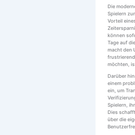
Die moderne
Spielern zu
Vorteil eine
Zeitersparn
können sofo
Tage auf di
macht den 
frustrieren
möchten, is
Darüber hin
einem probl
ein, um Tra
Verifizierun
Spielern, i
Dies schaff
über die ei
Benutzerfre