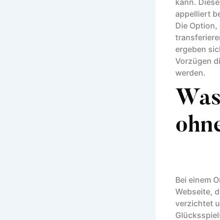
kann. Diese
appelliert b
Die Option,
transferier
ergeben sic
Vorzügen di
werden.
Was 
ohne
Bei einem O
Webseite, d
verzichtet 
Glücksspiel