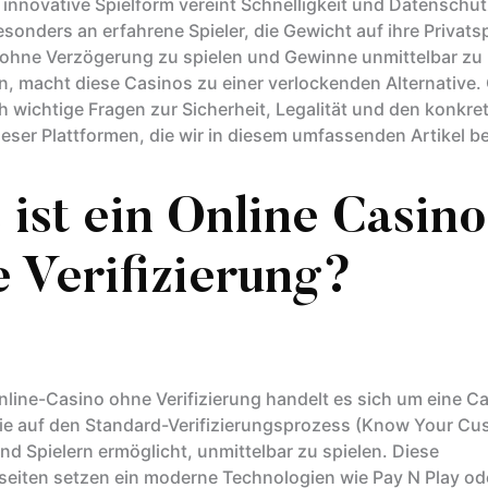
 innovative Spielform vereint Schnelligkeit und Datenschu
esonders an erfahrene Spieler, die Gewicht auf ihre Privats
 ohne Verzögerung zu spielen und Gewinne unmittelbar zu
en, macht diese Casinos zu einer verlockenden Alternative. 
h wichtige Fragen zur Sicherheit, Legalität und den konkre
eser Plattformen, die wir in diesem umfassenden Artikel b
ist ein Online Casino
 Verifizierung?
nline-Casino ohne Verifizierung handelt es sich um eine C
ie auf den Standard-Verifizierungsprozess (Know Your Cu
und Spielern ermöglicht, unmittelbar zu spielen. Diese
seiten setzen ein moderne Technologien wie Pay N Play ode