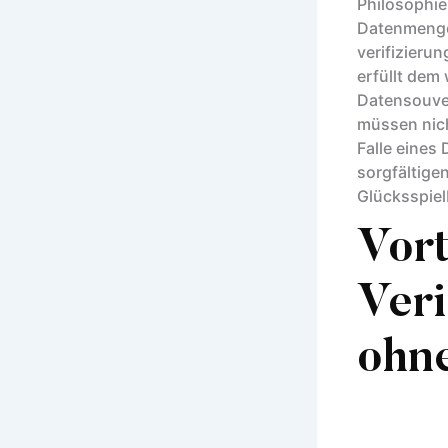
Philosophi
Datenmengen
verifizieru
erfüllt de
Datensouver
müssen nich
Falle eines
sorgfältige
Glücksspiel
Vort
Veri
ohne