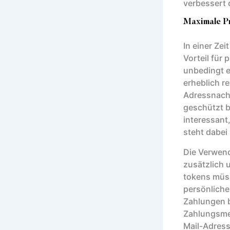
verbessert 
Maximale Pr
In einer Ze
Vorteil für
unbedingt e
erheblich r
Adressnach
geschützt b
interessant
steht dabei
Die Verwen
zusätzlich 
tokens müss
persönliche
Zahlungen bi
Zahlungsmet
Mail-Adress