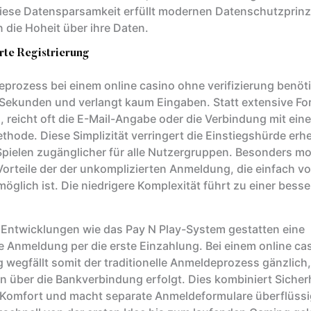
iese Datensparsamkeit erfüllt modernen Datenschutzprinz
n die Hoheit über ihre Daten.
rte Registrierung
prozess bei einem online casino ohne verifizierung benöti
Sekunden und verlangt kaum Eingaben. Statt extensive Fo
, reicht oft die E-Mail-Angabe oder die Verbindung mit eine
hode. Diese Simplizität verringert die Einstiegshürde erh
pielen zugänglicher für alle Nutzergruppen. Besonders mo
Vorteile der der unkomplizierten Anmeldung, die einfach v
öglich ist. Die niedrigere Komplexität führt zu einer bess
Entwicklungen wie das Pay N Play-System gestatten eine
e Anmeldung per die erste Einzahlung. Bei einem online ca
g wegfällt somit der traditionelle Anmeldeprozess gänzlich,
ion über die Bankverbindung erfolgt. Dies kombiniert Sicherh
Komfort und macht separate Anmeldeformulare überflüssi