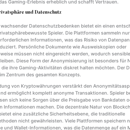
das Gaming-Erlebnis erheblich und schafft Vertrauen.
ivatsphäre und Datenschutz
it wachsender Datenschutzbedenken bietet ein einen ents
 privatsphärebewusste Spieler. Die Plattformen sammeln nur
rforderlichen Informationen, was das Risiko von Datenpa
eduziert. Persönliche Dokumente wie Ausweiskopien oder
weise müssen nicht eingereicht werden, wodurch sensibl
leiben. Diese Form der Anonymisierung ist besonders für 
, die ihre Gaming-Aktivitäten diskret halten möchten. Der
 im Zentrum des gesamten Konzepts.
dung von Kryptowährungen verstärkt den Anonymitätsasp
und ermöglicht komplett anonyme Transaktionen. Spieler b
en sich keine Sorgen über die Preisgabe von Bankdaten o
n Informationen machen. Die dezentrale Natur von Blockch
etet eine zusätzliche Sicherheitsebene, die traditionelle
hoden nicht gewährleisten. Viele Plattformen speichern n
e und Wallet-Informationen, was die Datenmenge auf ein