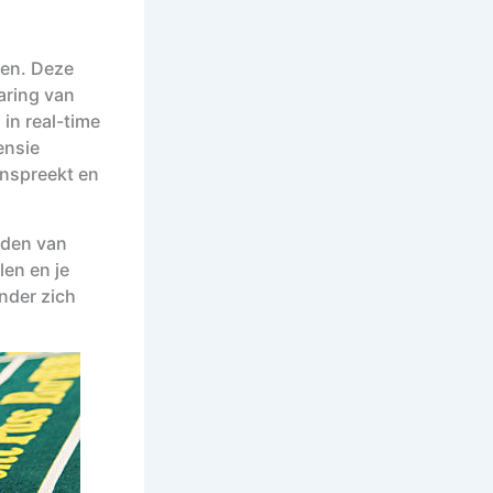
nen. Deze
varing van
in real-time
ensie
aanspreekt en
ouden van
len en je
nder zich