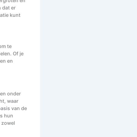
ergroten en
n dat er
atie kunt
 om te
len. Of je
gen en
eten onder
ht, waar
asis van de
rs hun
r zowel