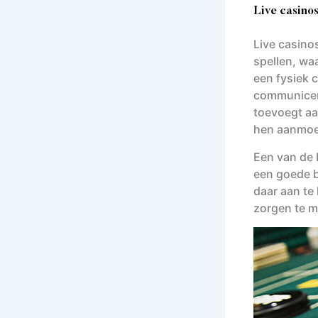
Live casino
Live casino
spellen, waa
een fysiek 
communicere
toevoegt aan
hen aanmoed
Een van de 
een goede ba
daar aan te
zorgen te m