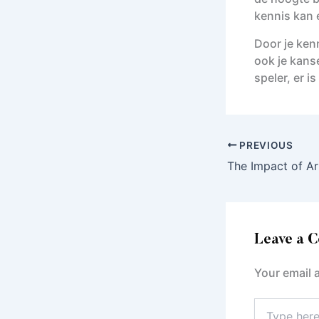
kennis kan 
Door je kenn
ook je kans
speler, er i
PREVIOUS
Leave a 
Your email 
Type
here..