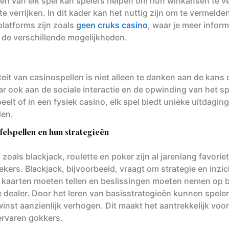
eën van elk spel kan spelers helpen om hun winkansen te v
te verrijken. In dit kader kan het nuttig zijn om te vermelde
platforms zijn zoals
geen cruks casino
, waar je meer inform
 de verschillende mogelijkheden.
teit van casinospellen is niet alleen te danken aan de kans
r ook aan de sociale interactie en de opwinding van het spe
eelt of in een fysiek casino, elk spel biedt unieke uitdagin
den.
felspellen en hun strategieën
 zoals blackjack, roulette en poker zijn al jarenlang favori
kers. Blackjack, bijvoorbeeld, vraagt om strategie en inzic
 kaarten moeten tellen en beslissingen moeten nemen op b
 dealer. Door het leren van basisstrategieën kunnen spele
inst aanzienlijk verhogen. Dit maakt het aantrekkelijk voo
ervaren gokkers.