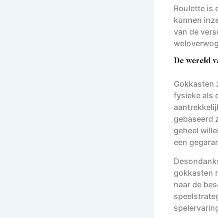
Roulette is
kunnen inze
van de vers
weloverwoge
De wereld v
Gokkasten z
fysieke als 
aantrekkeli
gebaseerd z
geheel wille
een gegaran
Desondanks 
gokkasten m
naar de bes
speelstrate
spelervarin