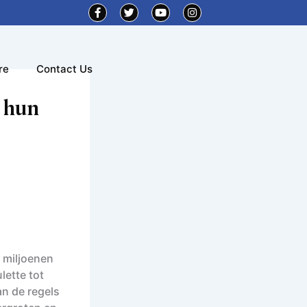
F
T
Y
I
a
w
o
n
c
i
u
s
e
t
t
t
b
t
u
a
o
e
b
g
re
Contact Us
o
r
e
r
k
a
-
m
f
 hun
 miljoenen
lette tot
an de regels