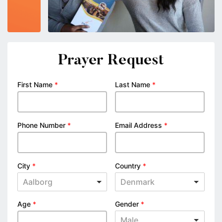
Prayer Request
First Name
*
Last Name
*
Phone Number
*
Email Address
*
City
*
Country
*
Aalborg
Denmark
Age
*
Gender
*
Male