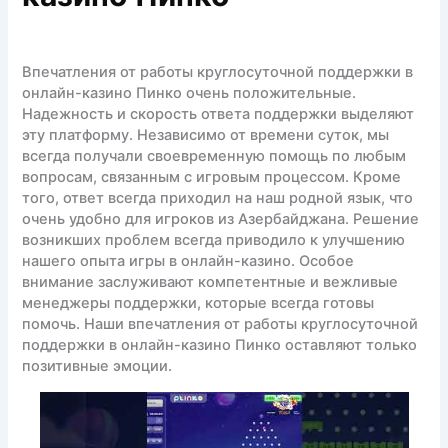
Впечатления от работы круглосуточной поддержки в
онлайн-казино Пинко очень положительные.
Надежность и скорость ответа поддержки выделяют
эту платформу. Независимо от времени суток, мы
всегда получали своевременную помощь по любым
вопросам, связанным с игровым процессом. Кроме
того, ответ всегда приходил на наш родной язык, что
очень удобно для игроков из Азербайджана. Решение
возникших проблем всегда приводило к улучшению
нашего опыта игры в онлайн-казино. Особое
внимание заслуживают компетентные и вежливые
менеджеры поддержки, которые всегда готовы
помочь. Наши впечатления от работы круглосуточной
поддержки в онлайн-казино Пинко оставляют только
позитивные эмоции.