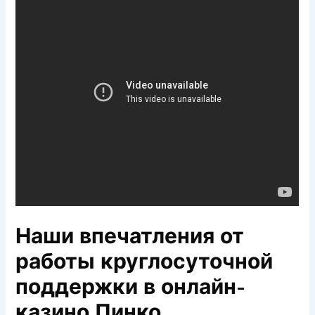
Наши впечатления от
работы круглосуточной
поддержки в онлайн-
казино Пинко