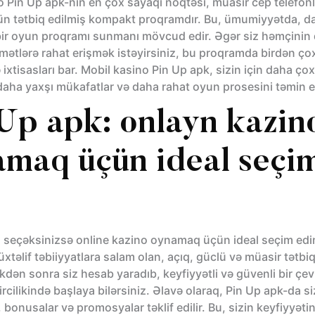
o Pin Up apk-nin en çox sayaqı nöqtəsi, müasir cep telefonl
çün tətbiq edilmiş kompakt proqramdır. Bu, ümumiyyətda, d
bir oyun proqramı sunmanı mövcud edir. Əgər siz həmçinin
dmətlərə rahat erişmək istəyirsiniz, bu proqramda birdən ç
ə ixtisasları bar. Mobil kasino Pin Up apk, sizin için daha ço
 daha yaxşı mükafatlar və daha rahat oyun prosesini təmin e
Up apk: onlayn kazin
amaq üçün ideal seçi
ı seçəksinizsə online kazino oynamaq üçün ideal seçim edi
xtəlif təbiiyyatlara salam olan, açıq, güclü və müasir tətbiq
ikdən sonra siz hesab yaradıb, keyfiyyətli və güvenli bir çev
rcilikində başlaya bilərsiniz. Əlavə olaraq, Pin Up apk-da si
, bonusalar və promosyalar təklif edilir. Bu, sizin keyfiyyəti