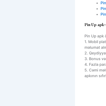
Pi
Pi
Pi
Pin Up apk-i
Pin Up apk ö
1. Mobil pl
məlumat al
2. Qeydiyya
3. Bonus və
4. Fazla pa
5. Cəmi məl
apkının sıf