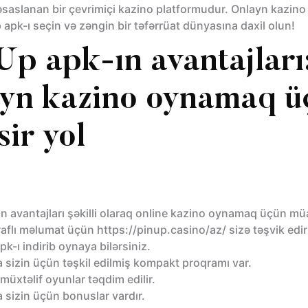
saslanan bir çevrimiçi kazino platformudur. Onlayn kazin
apk-ı seçin və zəngin bir təfərrüat dünyasına daxil olun!
Up apk-ın avantajları
ayn kazino oynamaq ü
ir yol
n avantajları şəkilli olaraq online kazino oynamaq üçün müa
raflı məlumat üçün https://pinup.casino/az/ sizə təşvik edir
pk-ı indirib oynaya bilərsiniz.
a sizin üçün təşkil edilmiş kompakt proqramı var.
n müxtəlif oyunlar təqdim edilir.
 sizin üçün bonuslar vardır.