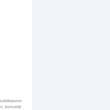
publikasının
rı, bonuslar