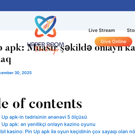
Live Stream
Sto
Give Online
 apk: Müasir şəkildə onlayn k
maq
cember 30, 2025
e of contents
 Up apk-in tədrisinin ənənəvi 5 ölçüsü
n Up apk: ən yenilikçi onlayn kazino oyunu
il kasino: Pin Up apk ilə oyun keçidinin çox sayaqı olan n