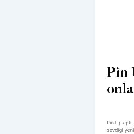
Pin 
onla
Pin Up apk,
sevdigi yeni