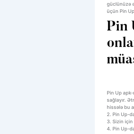
güclünüzə ə
üçün Pin Up 
Pin 
onl
müas
Pin Up apk-ı
sağlayır. Ət
hissələ bu a
2. Pin Up-d
3. Sizin içi
4. Pin Up-da