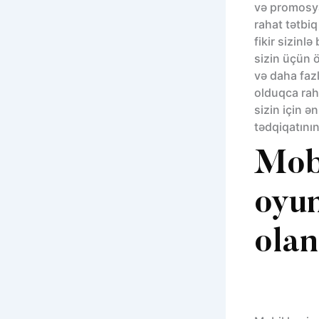
və promosyal
rahat tətbiq
fikir sizinl
sizin üçün ö
və daha fa
olduqca raha
sizin için ə
tədqiqatının
Mobi
oyun
olan