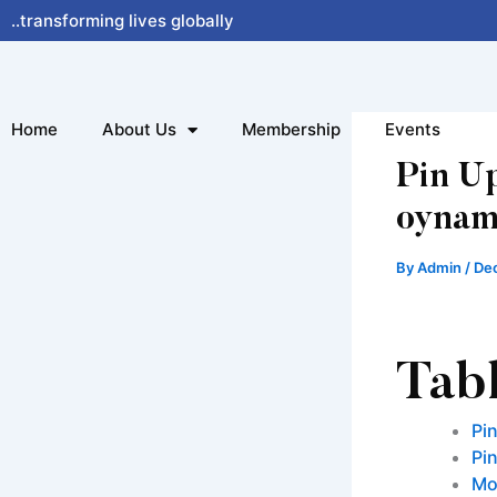
Skip
..transforming lives globally
to
content
Home
About Us
Membership
Events
Pin Up
oyna
By
Admin
/
De
Tabl
Pin
Pi
Mob