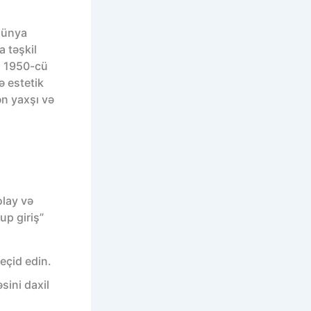
dünya
 təşkil
ən 1950-cü
və estetik
ən yaxşı və
olay və
up giriş”
eçid edin.
sini daxil