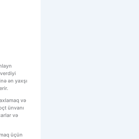
nlayn
verdiyi
inə ən yaxşı
rir.
saxlamaq və
oçt ünvanı
arlar və
pmaq üçün