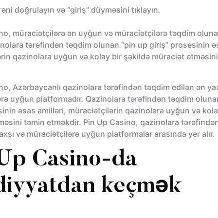
rəni doğrulayın və “giriş” düyməsini tıklayın.
no, müraciətçilərə ən uyğun və müraciətçilərə təqdim oluna
nolara tərəfindən təqdim olunan “pin up giriş” prosesinin əs
ərin qazinolara uyğun və kolay bir şəkildə müraciət etməsin
no, Azərbaycanlı qazinolara tərəfindən təqdim edilən ən ya
ərə uyğun platformadır. Qazinolara tərəfindən təqdim oluna
sinin əsas amilləri, müraciətçilərin qazinolara uyğun və kola
məsini təmin etməkdir. Pin Up Casino, qazinolara tərəfində
xşı və müraciətçilərə uyğun platformalar arasında yer alır.
 Up Casino-da
diyyatdan keçmək