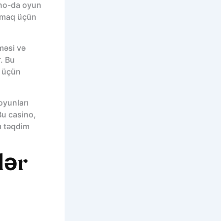
sino-da oyun
nmaq üçün
məsi və
r. Bu
q üçün
oyunları
Bu casino,
ı təqdim
lər