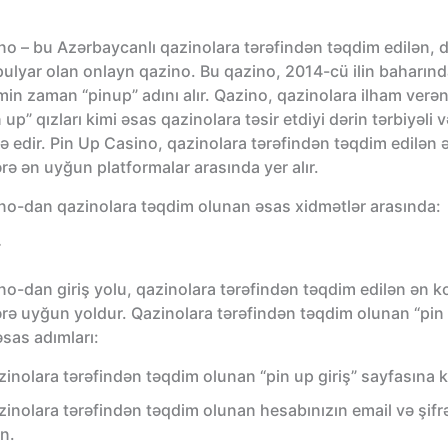
no – bu Azərbaycanlı qazinolara tərəfindən təqdim edilən, 
ulyar olan onlayn qazino. Bu qazino, 2014-cü ilin baharında
əmin zaman “pinup” adını alır. Qazino, qazinolara ilham ver
n up” qızları kimi əsas qazinolara təsir etdiyi dərin tərbiyəli 
ə edir. Pin Up Casino, qazinolara tərəfindən təqdim edilən 
rə ən uyğun platformalar arasında yer alır.
no-dan qazinolara təqdim olunan əsas xidmətlər arasında:
ş
no-dan giriş yolu, qazinolara tərəfindən təqdim edilən ən k
ərə uyğun yoldur. Qazinolara tərəfindən təqdim olunan “pin 
əsas adımları:
inolara tərəfindən təqdim olunan “pin up giriş” sayfasına k
inolara tərəfindən təqdim olunan hesabınızın email və şifrə
n.