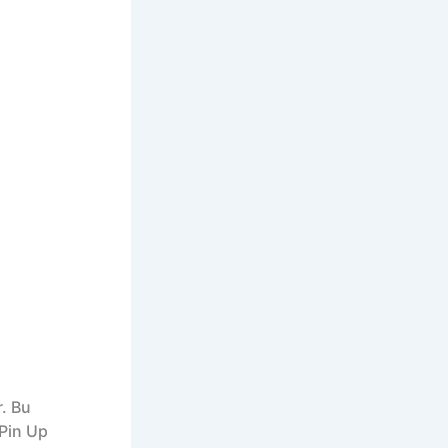
. Bu
 Pin Up