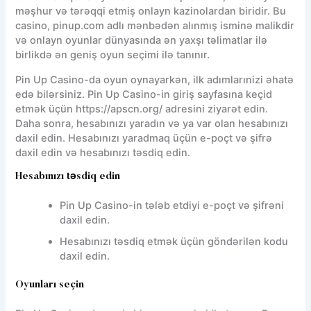
məşhur və tərəqqi etmiş onlayn kazinolardan biridir. Bu
casino, pinup.com adlı mənbədən alınmış isminə malikdir
və onlayn oyunlar dünyasında ən yaxşı təlimatlar ilə
birlikdə ən geniş oyun seçimi ilə tanınır.
Pin Up Casino-da oyun oynayarkən, ilk adımlarınizi əhatə
edə bilərsiniz. Pin Up Casino-in giriş sayfasına keçid
etmək üçün https://apscn.org/ adresini ziyarət edin.
Daha sonra, hesabınızı yaradın və ya var olan hesabınızı
daxil edin. Hesabınızı yaradmaq üçün e-poçt və şifrə
daxil edin və hesabınızı təsdiq edin.
Hesabınızı təsdiq edin
Pin Up Casino-in tələb etdiyi e-poçt və şifrəni
daxil edin.
Hesabınızı təsdiq etmək üçün göndərilən kodu
daxil edin.
Oyunları seçin