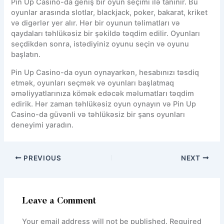
Pin Up Casino-da geniş bir oyun seçimi ilə tanınır. Bu
oyunlar arasında slotlar, blackjack, poker, bakarat, kriket
və digərlər yer alır. Hər bir oyunun təlimatları və
qaydaları təhlükəsiz bir şəkildə təqdim edilir. Oyunları
seçdikdən sonra, istədiyiniz oyunu seçin və oyunu
başlatın.
Pin Up Casino-da oyun oynayarkən, hesabınızı təsdiq
etmək, oyunları seçmək və oyunları başlatmaq
əməliyyatlarınıza kömək edəcək məlumatları təqdim
edirik. Hər zaman təhlükəsiz oyun oynayın və Pin Up
Casino-da güvənli və təhlükəsiz bir şans oyunları
deneyimi yaradın.
PREVIOUS
NEXT
Leave a Comment
Your email address will not be published.
Required