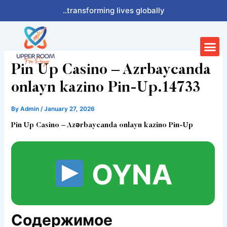
Skip
..transforming lives globally
to
content
Me
Pin Up Casino – Azrbaycanda
onlayn kazino Pin-Up.14733
By
Admin
/
January 27, 2026
Pin Up Casino – Azərbaycanda onlayn kazino Pin-Up
OYNA
Содержимое