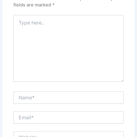
fields are marked
*
Type
here..
Name*
Email*
Website