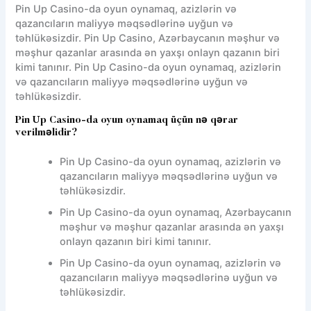
Pin Up Casino-da oyun oynamaq, azizlərin və
qazancıların maliyyə məqsədlərinə uyğun və
təhlükəsizdir. Pin Up Casino, Azərbaycanın məşhur və
məşhur qazanlar arasında ən yaxşı onlayn qazanın biri
kimi tanınır. Pin Up Casino-da oyun oynamaq, azizlərin
və qazancıların maliyyə məqsədlərinə uyğun və
təhlükəsizdir.
Pin Up Casino-da oyun oynamaq üçün nə qərar
verilməlidir?
Pin Up Casino-da oyun oynamaq, azizlərin və
qazancıların maliyyə məqsədlərinə uyğun və
təhlükəsizdir.
Pin Up Casino-da oyun oynamaq, Azərbaycanın
məşhur və məşhur qazanlar arasında ən yaxşı
onlayn qazanın biri kimi tanınır.
Pin Up Casino-da oyun oynamaq, azizlərin və
qazancıların maliyyə məqsədlərinə uyğun və
təhlükəsizdir.