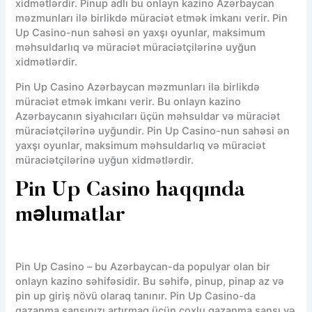
xidmətlərdir. Pinup adlı bu onlayn kazino Azərbaycan
məzmunları ilə birlikdə müraciət etmək imkanı verir. Pin
Up Casino-nun sahəsi ən yaxşı oyunlar, maksimum
məhsuldarlıq və müraciət müraciətçilərinə uyğun
xidmətlərdir.
Pin Up Casino Azərbaycan məzmunları ilə birlikdə
müraciət etmək imkanı verir. Bu onlayn kazino
Azərbaycanın siyahıcıları üçün məhsuldar və müraciət
müraciətçilərinə uyğundir. Pin Up Casino-nun sahəsi ən
yaxşı oyunlar, maksimum məhsuldarlıq və müraciət
müraciətçilərinə uyğun xidmətlərdir.
Pin Up Casino haqqında
məlumatlar
Pin Up Casino – bu Azərbaycan-da populyar olan bir
onlayn kazino səhifəsidir. Bu səhifə, pinup, pinap az və
pin up giriş növü olaraq tanınır. Pin Up Casino-da
qazanma şansınızı artırmaq üçün çoxlu qazanma şansı və