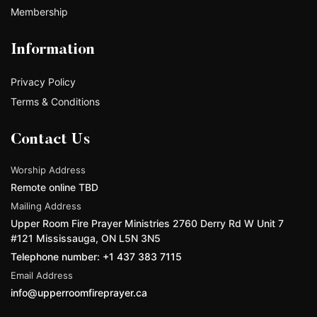
Membership
Information
Privacy Policy
Terms & Conditions
Contact Us
Worship Address
Remote online TBD
Mailing Address
Upper Room Fire Prayer Ministries 2760 Derry Rd W Unit 7
#121 Mississauga, ON L5N 3N5
Telephone number: +1 437 383 7115
Email Address
info@upperroomfireprayer.ca