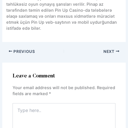
təhlükəsiz oyun oynayış şansları verilir. Pinap az
tərəfindən təmin edilən Pin Up Casino-da tələbələrə
əlaqə saxlamaq və onları məxsus xidmətlərə müraciət
etmək üçün Pin Up veb-saytının və mobil uydurğundan
istifadə edə bilər.
PREVIOUS
NEXT
Leave a Comment
Your email address will not be published.
Required
fields are marked
*
Type
here..