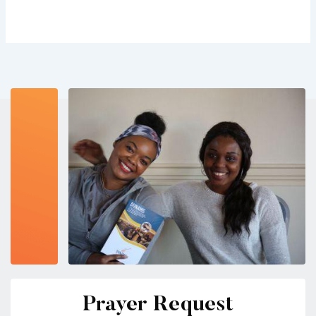
Prayer Request