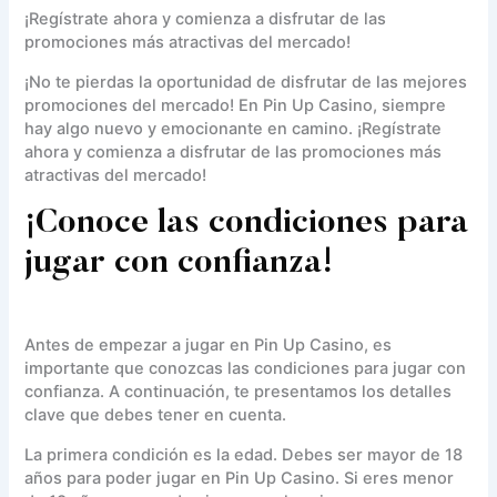
¡Regístrate ahora y comienza a disfrutar de las
promociones más atractivas del mercado!
¡No te pierdas la oportunidad de disfrutar de las mejores
promociones del mercado! En Pin Up Casino, siempre
hay algo nuevo y emocionante en camino. ¡Regístrate
ahora y comienza a disfrutar de las promociones más
atractivas del mercado!
¡Conoce las condiciones para
jugar con confianza!
Antes de empezar a jugar en Pin Up Casino, es
importante que conozcas las condiciones para jugar con
confianza. A continuación, te presentamos los detalles
clave que debes tener en cuenta.
La primera condición es la edad. Debes ser mayor de 18
años para poder jugar en Pin Up Casino. Si eres menor