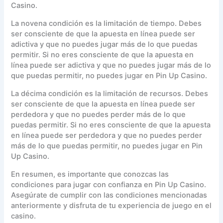
Casino.
La novena condición es la limitación de tiempo. Debes
ser consciente de que la apuesta en línea puede ser
adictiva y que no puedes jugar más de lo que puedas
permitir. Si no eres consciente de que la apuesta en
línea puede ser adictiva y que no puedes jugar más de lo
que puedas permitir, no puedes jugar en Pin Up Casino.
La décima condición es la limitación de recursos. Debes
ser consciente de que la apuesta en línea puede ser
perdedora y que no puedes perder más de lo que
puedas permitir. Si no eres consciente de que la apuesta
en línea puede ser perdedora y que no puedes perder
más de lo que puedas permitir, no puedes jugar en Pin
Up Casino.
En resumen, es importante que conozcas las
condiciones para jugar con confianza en Pin Up Casino.
Asegúrate de cumplir con las condiciones mencionadas
anteriormente y disfruta de tu experiencia de juego en el
casino.