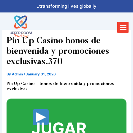
Skip
..transforming lives globally
to
content
Me
Pin Up Casino bonos de
bienvenida y promociones
exclusivas.370
By
Admin
/
January 31, 2026
Pin Up Casino – bonos de bienvenida y promociones
exclusivas
JUGAR