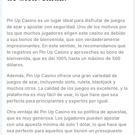
Pin Up Casino es un lugar ideal para disfrutar de juegos
de azar y apostar con seguridad. Uno de los motivos por
los que muchos jugadores eligen este casino es debido
a sus bonos de bienvenida, que son verdaderamente
impresionantes. En este sentido, te recomendamos que
te registres en Pin Up Casino y aproveches su bono de
bienvenida, que es del 100% hasta un máximo de 500
dólares.
Además, Pin Up Casino ofrece una gran variedad de
juegos de azar, incluyendo slots, ruleta, blackjack y
muchos otros. La calidad de los juegos es excelente, y la
plataforma es muy fácil de usar, lo que hace que sea
perfecta para principiantes y expertos por igual.
Otra ventaja de Pin Up Casino es su política de apuestas,
que es muy generosa. Los jugadores pueden apostar
con una apuesta mínima de solo 1 dólar, lo que hace que
sea perfecto para aquellos que tienen un presupuesto