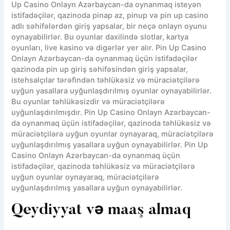
Up Casino Onlayn Azərbaycan-da oynanmaq isteyən
istifadəçilər, qazinoda pinap az, pinup və pin up casino
adlı səhifələrdən giriş yapsalar, bir neçə onlayn oyunu
oynayabilirlər. Bu oyunlar daxilində slotlar, kartya
oyunları, live kasino və digərlər yer alır. Pin Up Casino
Onlayn Azərbaycan-da oynanmaq üçün istifadəçilər
qazinoda pin up giriş səhifəsindən giriş yapsalar,
istehsalçılar tərəfindən təhlükəsiz və müraciətçilərə
uyğun yasallara uyğunlaşdırılmış oyunlar oynayabilirlər.
Bu oyunlar təhlükəsizdir və müraciətçilərə
uyğunlaşdırılmışdır. Pin Up Casino Onlayn Azərbaycan-
da oynanmaq üçün istifadəçilər, qazinoda təhlükəsiz və
müraciətçilərə uyğun oyunlar oynayaraq, müraciətçilərə
uyğunlaşdırılmış yasallara uyğun oynayabilirlər. Pin Up
Casino Onlayn Azərbaycan-da oynanmaq üçün
istifadəçilər, qazinoda təhlükəsiz və müraciətçilərə
uyğun oyunlar oynayaraq, müraciətçilərə
uyğunlaşdırılmış yasallara uyğun oynayabilirlər.
Qeydiyyat və maaş almaq