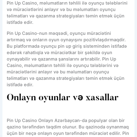
Pin Up Casino, məlumatların təhlili ilə oyunçu tələblərini
və müraciətlərini anlayır və bu məlumatları oyunçu
təlimatları və qazanma strategiyaları təmin etmək üçün
istifadə edir.
Pin Up Casino-nun məqsədi, oyunçu müraciətini
artırmaq və onların oyun oynayışını pozitivlaşdırmaqdir.
Bu platformada oyunçu pin up giriş sistemindən istifadə
edərək rahatlıqla və müraciətkar bir şəkildə oyun
oynayabilir və qazanma şanslarını artırabilir. Pin Up
Casino, məlumatların təhlili ilə oyunçu tələblərini və
müraciətlərini anlayır və bu məlumatları oyunçu
təlimatları və qazanma strategiyaları təmin etmək üçün
istifadə edir.
Onlayn oyunlar və xasallar
Pin Up Casino Onlayn Azərbaycan-da populyar olan bir
qazino tərəfindən təqdim olunur. Bu qazinoda oynanmaq
üçün bir neçə onlayn oyun tərəfindən müraciət edilir. Pin