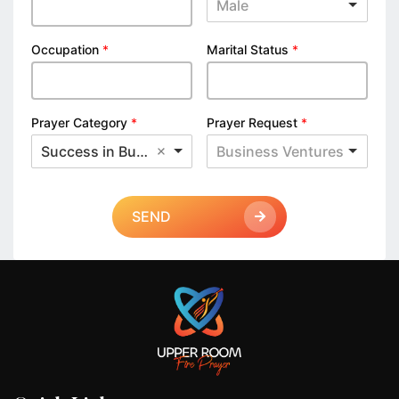
Male
Occupation
*
Marital Status
*
Prayer Category
*
Prayer Request
*
Success in Business
Business Ventures
SEND