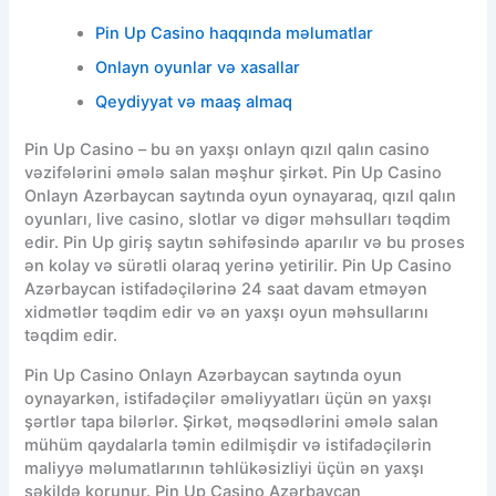
Pin Up Casino haqqında məlumatlar
Onlayn oyunlar və xasallar
Qeydiyyat və maaş almaq
Pin Up Casino – bu ən yaxşı onlayn qızıl qalın casino
vəzifələrini əmələ salan məşhur şirkət. Pin Up Casino
Onlayn Azərbaycan saytında oyun oynayaraq, qızıl qalın
oyunları, live casino, slotlar və digər məhsulları təqdim
edir. Pin Up giriş saytın səhifəsində aparılır və bu proses
ən kolay və sürətli olaraq yerinə yetirilir. Pin Up Casino
Azərbaycan istifadəçilərinə 24 saat davam etməyən
xidmətlər təqdim edir və ən yaxşı oyun məhsullarını
təqdim edir.
Pin Up Casino Onlayn Azərbaycan saytında oyun
oynayarkən, istifadəçilər əməliyyatları üçün ən yaxşı
şərtlər tapa bilərlər. Şirkət, məqsədlərini əmələ salan
mühüm qaydalarla təmin edilmişdir və istifadəçilərin
maliyyə məlumatlarının təhlükəsizliyi üçün ən yaxşı
şəkildə korunur. Pin Up Casino Azərbaycan