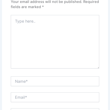
Your email address will not be published.
Required
fields are marked
*
Type
here..
Name*
Email*