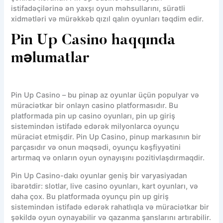
istifadəçilərinə ən yaxşı oyun məhsullarını, sürətli
xidmətləri və mürəkkəb qızıl qalın oyunları təqdim edir.
Pin Up Casino haqqında
məlumatlar
Pin Up Casino – bu pinap az oyunlar üçün populyar və
müraciətkar bir onlayn casino platformasıdır. Bu
platformada pin up casino oyunları, pin up giriş
sistemindən istifadə edərək milyonlarca oyunçu
müraciət etmişdir. Pin Up Casino, pinup markasının bir
parçasıdır və onun məqsədi, oyunçu kəşfiyyətini
artırmaq və onların oyun oynayışını pozitivlaşdırmaqdir.
Pin Up Casino-dakı oyunlar geniş bir varyasiyadan
ibarətdir: slotlar, live casino oyunları, kart oyunları, və
daha çox. Bu platformada oyunçu pin up giriş
sistemindən istifadə edərək rahatlıqla və müraciətkar bir
şəkildə oyun oynayabilir və qazanma şanslarını artırabilir.