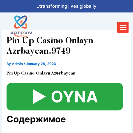
Skip
..transforming lives globally
to
content
Me
Pin Up Casino Onlayn
Azrbaycan.9749
By
Admin
/
January 28, 2026
Pin Up Casino Onlayn Azərbaycan
▶️ OYNA
Содержимое