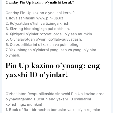
Qanday Pin Up kazino o’ynalishi kerak?
Qanday Pin Up kazino o’ynalishi kerak?
1. Ilova sahifasini www.pin-up.uz
2. Ro’yxatdan o’tish va tizimga kirish.
3. Sizning hisobingizga pul qo’shish.
4. Qiziqarli o’yinlar ro’yxati orqali o’ylash mumkin.
5. O’ynalayotgan o’yinni qo’llab-quvvatlash.
6. Qarzdorliklarini o’tkazish va pulni oling.
7. Yakunlangan o’yinlarni yangilash va yangi o’yinlar
o’ynash.
Pin Up kazino o’ynang: eng
yaxshi 10 o’yinlar!
O’zbekiston Respublikasida sinovchi Pin Up kazino orqali
o’ynayotganingiz uchun eng yaxshi 10 o’yinlarini
ko’rishingiz mumkin!
1. Book of Ra – bir nechta bonuslar va xil o’yin rejimlari