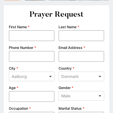
Prayer Request
First Name
*
Last Name
*
Phone Number
*
Email Address
*
City
*
Country
*
Aalborg
Denmark
Age
*
Gender
*
Male
Occupation
*
Marital Status
*