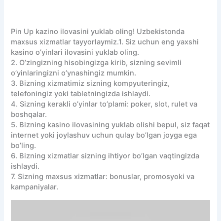
Pin Up kazino ilovasini yuklab oling! Uzbekistonda
maxsus xizmatlar tayyorlaymiz.1. Siz uchun eng yaxshi
kasino o’yinlari ilovasini yuklab oling.
2. O’zingizning hisobingizga kirib, sizning sevimli
o’yinlaringizni o’ynashingiz mumkin.
3. Bizning xizmatimiz sizning kompyuteringiz,
telefoningiz yoki tabletningizda ishlaydi.
4. Sizning kerakli o’yinlar to’plami: poker, slot, rulet va
boshqalar.
5. Bizning kasino ilovasining yuklab olishi bepul, siz faqat
internet yoki joylashuv uchun qulay bo’lgan joyga ega
bo’ling.
6. Bizning xizmatlar sizning ihtiyor bo’lgan vaqtingizda
ishlaydi.
7. Sizning maxsus xizmatlar: bonuslar, promosyoki va
kampaniyalar.