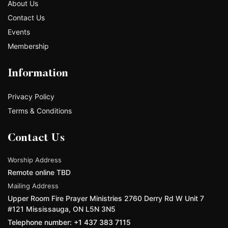
About Us
Contact Us
Events
Membership
Information
Privacy Policy
Terms & Conditions
Contact Us
Worship Address
Remote online TBD
Mailing Address
Upper Room Fire Prayer Ministries 2760 Derry Rd W Unit 7
#121 Mississauga, ON L5N 3N5
Telephone number: +1 437 383 7115