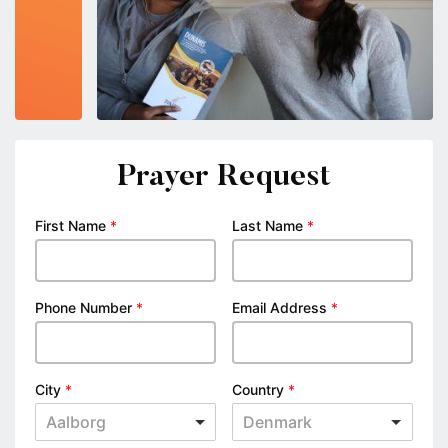
Prayer Request
First Name
*
Last Name
*
Phone Number
*
Email Address
*
City
*
Country
*
Aalborg
Denmark