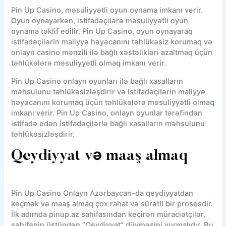
Pin Up Casino, məsuliyyətli oyun oynama imkanı verir.
Oyun oynayarkən, istifadəçilərə məsuliyyətli oyun
oynama təklif edilir. Pin Up Casino, oyun oynayaraq
istifadəçilərin maliyyə həyəcanını təhlükəsiz korumaq və
onlayn casino mənzili ilə bağlı xəstəlikləri azaltmaq üçün
təhlükələrə məsuliyyətli olmaq imkanı verir.
Pin Up Casino onlayn oyunları ilə bağlı xasalların
məhsulunu təhlükəsizləşdirir və istifadəçilərin maliyyə
həyəcanını korumaq üçün təhlükələrə məsuliyyətli olmaq
imkanı verir. Pin Up Casino, onlayn oyunlar tərəfindən
istifadə edən istifadəçilərlə bağlı xasalların məhsulunu
təhlükəsizləşdirir.
Qeydiyyat və maaş almaq
Pin Up Casino Onlayn Azərbaycan-da qeydiyyatdan
keçmək və maaş almaq çox rahat və sürətli bir prosesdir.
İlk adımda pinup.az sahifasından keçirən müraciətçilər,
səhifənin üstündən “Qeydiyyat” düyməsini vurmalıdır. Bu