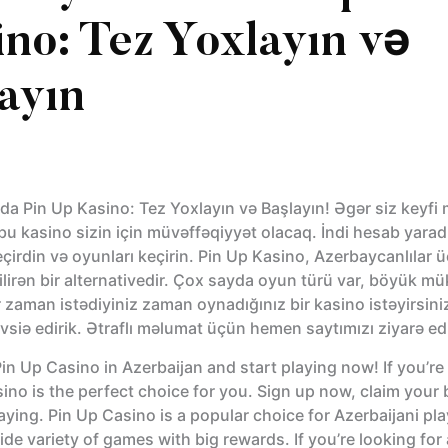
no: Tez Yoxlayın və
ayın
a Pin Up Kasino: Tez Yoxlayın və Başlayın! Əgər siz keyfi 
 bu kasino sizin için müvəffəqiyyət olacaq. İndi hesab yarad
çirdin və oyunları keçirin. Pin Up Kasino, Azerbaycanlılar 
lirən bir alternativedir. Çox sayda oyun türü var, böyük müka
 zaman istədiyiniz zaman oynadığınız bir kasino istəyirsini
vsiə edirik. Ətraflı məlumat üçün hemen saytımızı ziyarə ed
in Up Casino in Azerbaijan and start playing now! If you’re 
sino is the perfect choice for you. Sign up now, claim your
aying. Pin Up Casino is a popular choice for Azerbaijani pla
ide variety of games with big rewards. If you’re looking for