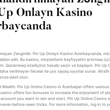
 Up Onlayn Kasino
rbaycanda
lmayan Zənginlik: Pin Up Onlayn Kasino Azerbaycanda, müx
kəbbür edir. Bu kasino, müştərilərin keyfiyyətini artırmaq üçün
rir. Qazanmaq istədiyiniz hesabı seçin və başlayın. Pin Up 
daha verilməyən fıkralar ilə çox sayaq oyunlar sunar. Ətrafl
nıza daxil olun.
 Wealth: Pin Up Online Casino in Azerbaijan offers variou
 casino offers fun bonuses to increase the enjoyment of pl
account you want to win and start. Pin Up Online Casino 
never-before-seen tricks. For more information, log in to y