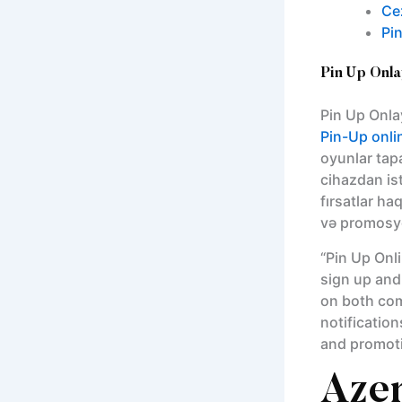
Ce
Pi
Pin Up Onl
Pin Up Onla
Pin-Up onli
oyunlar tap
cihazdan ist
fırsatlar ha
və promosyo
“Pin Up Onli
sign up and
on both com
notificatio
and promoti
Aze