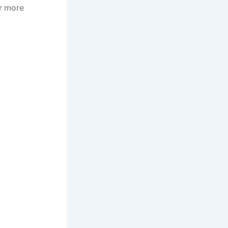
r more