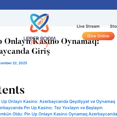
Live Stream
Sto
Give Online
p Onlayn Kasino Oynamaq:
aycanda Giriş
cember 22, 2025
tents
n Up Onlayn Kasino: Azerbaycanda Qeydiyyat və Oynamaq
erbaycanda Pin Up Kasino: Tez Yoxlayın və Başlayın
mkün Oldu: Pin Up Onlayn Kasino Oynamaq Azerbaycand