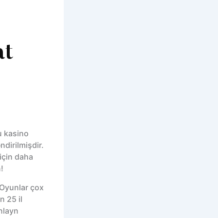
at
u kasino
ndirilmişdir.
 için daha
!
 Oyunlar çox
 25 il
Onlayn