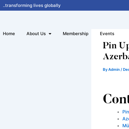
Skip
..transforming lives globally
to
content
Home
About Us
Membership
Events
Pin U
Azerb
By
Admin
/
De
Con
Pi
Az
Mü