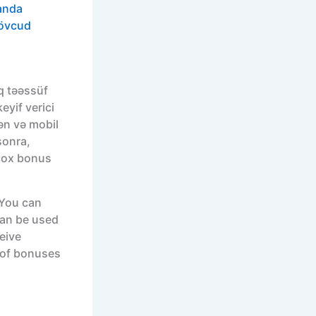
anda
Mövcud
q təəssüf
eyif verici
ən və mobil
sonra,
 çox bonus
 You can
can be used
eive
t of bonuses