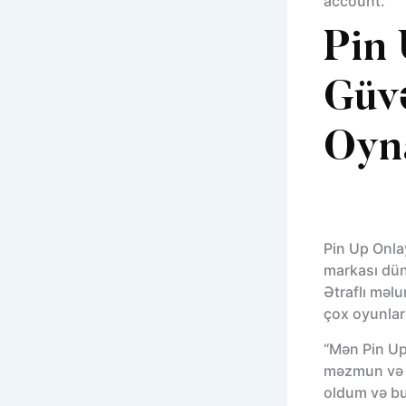
account.
Pin
Güvə
Oyn
Pin Up Onla
markası düny
Ətraflı məlu
çox oyunları
“Mən Pin Up
məzmun və g
oldum və bu 