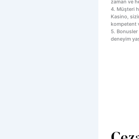
zaman ve he
4. Müşteri h
Kasino, sizi
kompetent v
5. Bonusler
deneyim yaş
Ceza