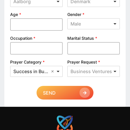
Aalborg
Denmark
Age
*
Gender
*
Male
Occupation
*
Marital Status
*
Prayer Category
*
Prayer Request
*
Success in Business
Business Ventures
SEND