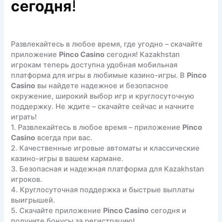
сегодня!
Развлекайтесь в любое время, где угодно – скачайте
приложение
Pinco Casino
сегодня! Kazakhstan
игрокам теперь доступна удобная мобильная
платформа для игры в любимые казино-игры. В
Pinco
Casino
вы найдете надежное и безопасное
окружение, широкий выбор игр и круглосуточную
поддержку. Не ждите – скачайте сейчас и начните
играть!
1. Развлекайтесь в любое время – приложение
Pinco
Casino
всегда при вас.
2. Качественные игровые автоматы и классические
казино-игры в вашем кармане.
3. Безопасная и надежная платформа для Kazakhstan
игроков.
4. Круглосуточная поддержка и быстрые выплаты
выигрышей.
5. Скачайте приложение
Pinco Casino
сегодня и
получите бонусы за регистрацию!