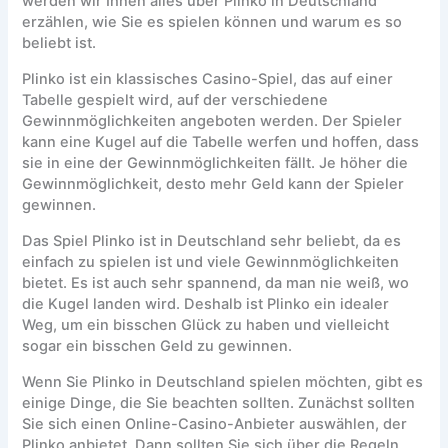
werden wir Ihnen alles über Plinko in Deutschland
erzählen, wie Sie es spielen können und warum es so
beliebt ist.
Plinko ist ein klassisches Casino-Spiel, das auf einer
Tabelle gespielt wird, auf der verschiedene
Gewinnmöglichkeiten angeboten werden. Der Spieler
kann eine Kugel auf die Tabelle werfen und hoffen, dass
sie in eine der Gewinnmöglichkeiten fällt. Je höher die
Gewinnmöglichkeit, desto mehr Geld kann der Spieler
gewinnen.
Das Spiel Plinko ist in Deutschland sehr beliebt, da es
einfach zu spielen ist und viele Gewinnmöglichkeiten
bietet. Es ist auch sehr spannend, da man nie weiß, wo
die Kugel landen wird. Deshalb ist Plinko ein idealer
Weg, um ein bisschen Glück zu haben und vielleicht
sogar ein bisschen Geld zu gewinnen.
Wenn Sie Plinko in Deutschland spielen möchten, gibt es
einige Dinge, die Sie beachten sollten. Zunächst sollten
Sie sich einen Online-Casino-Anbieter auswählen, der
Plinko anbietet. Dann sollten Sie sich über die Regeln