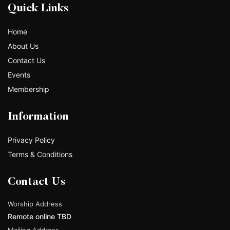
Quick Links
Home
About Us
Contact Us
Events
Membership
Information
Privacy Policy
Terms & Conditions
Contact Us
Worship Address
Remote online TBD