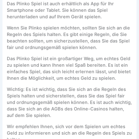
Das Plinko Spiel ist auch erhältlich als App für Ihr
Smartphone oder Tablet. Sie können das Spiel
herunterladen und auf Ihrem Gerät spielen.
Wenn Sie Plinko spielen möchten, sollten Sie sich an die
Regeln des Spiels halten. Es gibt einige Regeln, die Sie
beachten sollten, um sicherzustellen, dass Sie das Spiel
fair und ordnungsgemäß spielen können.
Das Plinko Spiel ist ein großartiger Weg, um echtes Geld
zu spielen und kann Ihnen viel Spaß bereiten. Es ist ein
einfaches Spiel, das sich leicht erlernen lässt, und bietet
Ihnen die Möglichkeit, um echtes Geld zu spielen.
Wichtig: Es ist wichtig, dass Sie sich an die Regeln des
Spiels halten und sicherstellen, dass Sie das Spiel fair
und ordnungsgemäß spielen können. Es ist auch wichtig,
dass Sie sich an die AGBs des Online-Casinos halten,
auf dem Sie spielen.
Wir empfehlen Ihnen, sich vor dem Spielen um echtes
Geld zu informieren und sich an die Regeln des Spiels zu