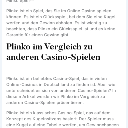
Plinko Spiel**
Plinko ist ein Spiel, das Sie im Online Casino spielen
können. Es ist ein Glücksspiel, bei dem Sie eine Kugel
werfen und den Gewinn abholen. Es ist wichtig zu
beachten, dass Plinko ein Glücksspiel ist und es keine
Garantie für einen Gewinn gibt.
Plinko im Vergleich zu
anderen Casino-Spielen
Plinko ist ein beliebtes Casino-Spiel, das in vielen
Online-Casinos in Deutschland zu finden ist. Aber wie
unterscheidet es sich von anderen Casino-Spielen? In
diesem Artikel werden wir Plinko im Vergleich zu
anderen Casino-Spielen präsentieren.
Plinko ist ein klassisches Casino-Spiel, das auf dem
Konzept des Kugelnsitzens basiert. Der Spieler muss
eine Kugel auf eine Tabelle werfen, um Gewinnchancen