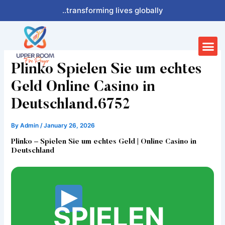
Skip
..transforming lives globally
to
content
Me
Plinko Spielen Sie um echtes
Geld Online Casino in
Deutschland.6752
By
Admin
/
January 26, 2026
Plinko – Spielen Sie um echtes Geld | Online Casino in
Deutschland
SPIELEN