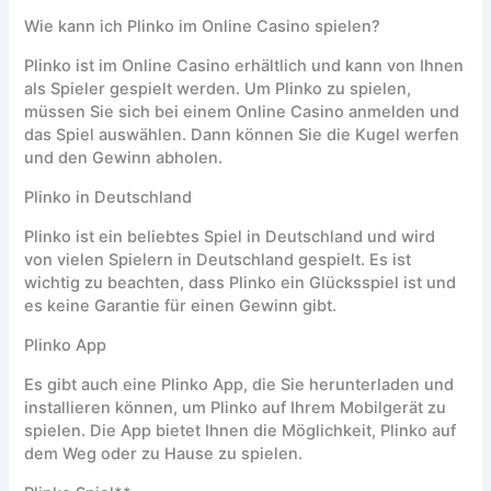
Wie kann ich Plinko im Online Casino spielen?
Plinko ist im Online Casino erhältlich und kann von Ihnen
als Spieler gespielt werden. Um Plinko zu spielen,
müssen Sie sich bei einem Online Casino anmelden und
das Spiel auswählen. Dann können Sie die Kugel werfen
und den Gewinn abholen.
Plinko in Deutschland
Plinko ist ein beliebtes Spiel in Deutschland und wird
von vielen Spielern in Deutschland gespielt. Es ist
wichtig zu beachten, dass Plinko ein Glücksspiel ist und
es keine Garantie für einen Gewinn gibt.
Plinko App
Es gibt auch eine Plinko App, die Sie herunterladen und
installieren können, um Plinko auf Ihrem Mobilgerät zu
spielen. Die App bietet Ihnen die Möglichkeit, Plinko auf
dem Weg oder zu Hause zu spielen.