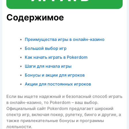
Содержимое
Преимущества игры в онлайн-казино
Большой выбор игр
Как начать играть в Pokerdom
Шаги для начала игры
Бонусы и акции для игроков
Акции для постоянных игроков
Если вы ищете надежный и безопасный способ играть
в онлайн-казино, то Pokerdom – ваш выбор.
Официальный сайт Pokerdom предлагает широкий
спектр игр, включая покер, рулетку, бинго и другие, а
также привлекательные бонусы и программы
лояльности.