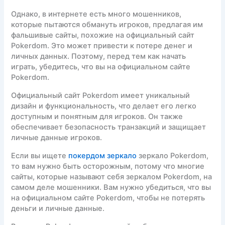
Однако, в интернете есть много мошенников,
которые пытаются обмануть игроков, предлагая им
фальшивые сайты, похожие на официальный сайт
Pokerdom. Это может привести к потере денег и
личных данных. Поэтому, перед тем как начать
играть, убедитесь, что вы на официальном сайте
Pokerdom.
Официальный сайт Pokerdom имеет уникальный
дизайн и функциональность, что делает его легко
доступным и понятным для игроков. Он также
обеспечивает безопасность транзакций и защищает
личные данные игроков.
Если вы ищете
покердом зеркало
зеркало Pokerdom,
то вам нужно быть осторожным, потому что многие
сайты, которые называют себя зеркалом Pokerdom, на
самом деле мошенники. Вам нужно убедиться, что вы
на официальном сайте Pokerdom, чтобы не потерять
деньги и личные данные.