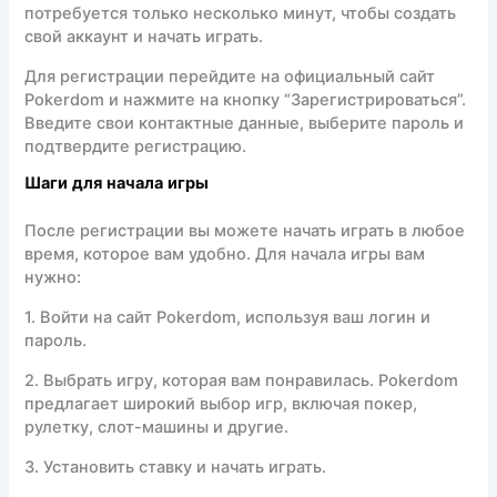
потребуется только несколько минут, чтобы создать
свой аккаунт и начать играть.
Для регистрации перейдите на официальный сайт
Pokerdom и нажмите на кнопку “Зарегистрироваться”.
Введите свои контактные данные, выберите пароль и
подтвердите регистрацию.
Шаги для начала игры
После регистрации вы можете начать играть в любое
время, которое вам удобно. Для начала игры вам
нужно:
1. Войти на сайт Pokerdom, используя ваш логин и
пароль.
2. Выбрать игру, которая вам понравилась. Pokerdom
предлагает широкий выбор игр, включая покер,
рулетку, слот-машины и другие.
3. Установить ставку и начать играть.