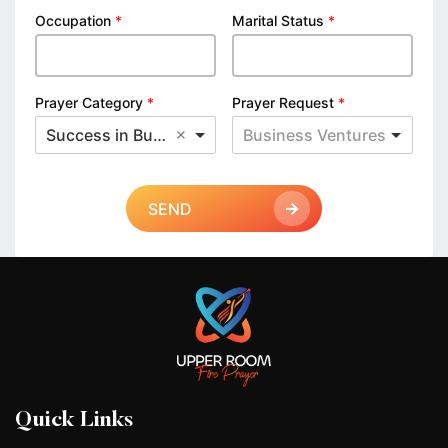
Occupation
*
Marital Status
*
Prayer Category
*
Prayer Request
*
Success in Business
Business Ventures
SEND
Quick Links