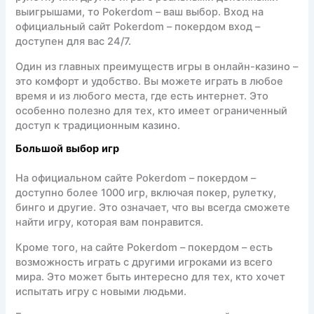
выигрышами, то Pokerdom – ваш выбор. Вход на
официальный сайт Pokerdom – покердом вход –
доступен для вас 24/7.
Один из главных преимуществ игры в онлайн-казино –
это комфорт и удобство. Вы можете играть в любое
время и из любого места, где есть интернет. Это
особенно полезно для тех, кто имеет ограниченный
доступ к традиционным казино.
Большой выбор игр
На официальном сайте Pokerdom – покердом –
доступно более 1000 игр, включая покер, рулетку,
бинго и другие. Это означает, что вы всегда сможете
найти игру, которая вам понравится.
Кроме того, на сайте Pokerdom – покердом – есть
возможность играть с другими игроками из всего
мира. Это может быть интересно для тех, кто хочет
испытать игру с новыми людьми.