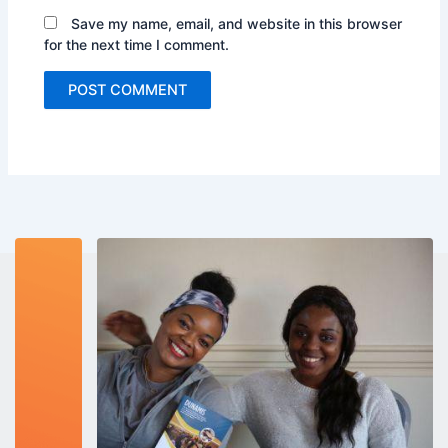
Save my name, email, and website in this browser
for the next time I comment.