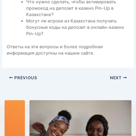
Что нужно сделать, чтобы активировать
промокод на депозит в казино Pin-Up в
Казахстане?
Могут ли игроки из Казахстана получать
бонусные коды на депозит в онлайн-казино
Pin-Up?
Ответы на эти вопросы и более подробная
информация доступны на нашем сайте.
PREVIOUS
NEXT