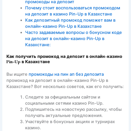
промокоды на депозит
Почему стоит воспользоваться промокодом
на депозит в казино Pin-Up в Казахстане
Как депозитный промокод поможет вам в
онлайн-казино Pin-Up в Казахстане
Часто задаваемые вопросы о бонусном коде
на депозит в онлайн-казино Pin-Up в
Казахстане:
Как получить промокод на депозит в онлайн-казино
Pin-Up в Казахстане
Вы ищите
промокоды на пин ап без депозита
промокод на депозит в онлайн-казино Pin-Up в
Казахстане? Вот несколько советов, как его получить:
Следите за официальным сайтом и
социальными сетями казино Pin-Up.
Подпишитесь на новостную рассылку, чтобы
получать актуальные предложения.
Участвуйте в бонусных акциях и турнирах
казино.