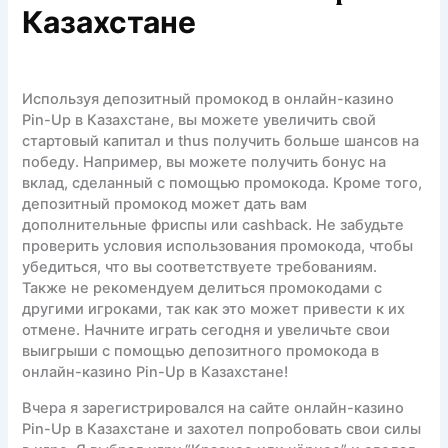
Казахстане
Используя депозитный промокод в онлайн-казино
Pin-Up в Казахстане, вы можете увеличить свой
стартовый капитал и thus получить больше шансов на
победу. Например, вы можете получить бонус на
вклад, сделанный с помощью промокода. Кроме того,
депозитный промокод может дать вам
дополнительные фриспы или cashback. Не забудьте
проверить условия использования промокода, чтобы
убедиться, что вы соответствуете требованиям.
Также не рекомендуем делиться промокодами с
другими игроками, так как это может привести к их
отмене. Начните играть сегодня и увеличьте свои
выигрыши с помощью депозитного промокода в
онлайн-казино Pin-Up в Казахстане!
Вчера я зарегистрировался на сайте онлайн-казино
Pin-Up в Казахстане и захотел попробовать свои силы