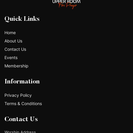
Quick Links
Home
About Us
Contact Us
Events
Membership
Information
Privacy Policy
Terms & Conditions
Contact Us
Worship Address