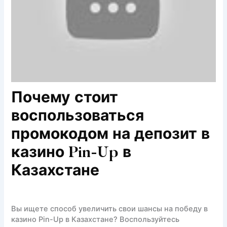
Почему стоит
воспользоваться
промокодом на депозит в
казино Pin-Up в
Казахстане
Вы ищете способ увеличить свои шансы на победу в
казино Pin-Up в Казахстане? Воспользуйтесь