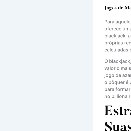
Jogos de Me
Para aqueles
oferece uma
blackjack, 
próprias re
calculadas 
O blackjack
valor o mai
jogo de aza
o pôquer é 
para formar
no billionai
Estr
Sua