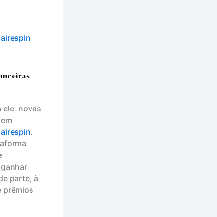
airespin
anceiras
 ele, novas
 tem
nairespin
.
taforma
e
 ganhar
de parte, à
e prêmios