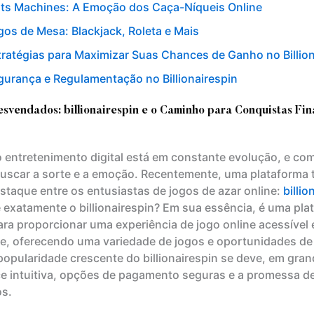
ots Machines: A Emoção dos Caça-Níqueis Online
gos de Mesa: Blackjack, Roleta e Mais
tratégias para Maximizar Suas Chances de Ganho no Billion
gurança e Regulamentação no Billionairespin
svendados: billionairespin e o Caminho para Conquistas Fin
entretenimento digital está em constante evolução, e com
uscar a sorte e a emoção. Recentemente, uma plataforma
taque entre os entusiastas de jogos de azar online:
billio
 exatamente o billionairespin? Em sua essência, é uma pla
ara proporcionar uma experiência de jogo online acessível 
, oferecendo uma variedade de jogos e oportunidades de
popularidade crescente do billionairespin se deve, em gran
ce intuitiva, opções de pagamento seguras e a promessa d
os.