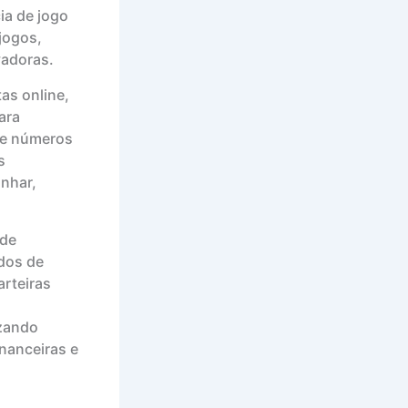
cia de jogo
jogos,
vadoras.
as online,
ara
de números
s
anhar,
 de
dos de
arteiras
izando
inanceiras e