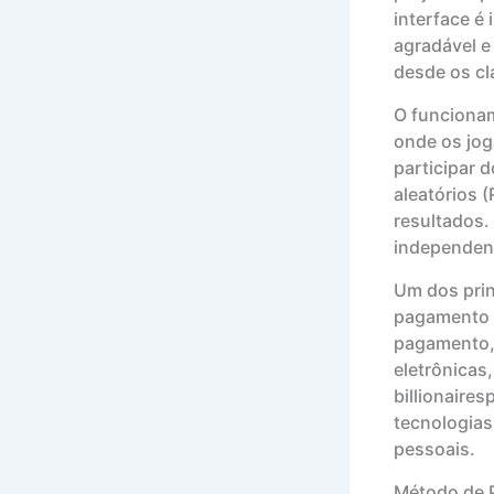
interface é 
agradável e
desde os cl
O funcionam
onde os jog
participar 
aleatórios 
resultados.
independent
Um dos prin
pagamento d
pagamento, 
eletrônicas
billionaire
tecnologias
pessoais.
Método de