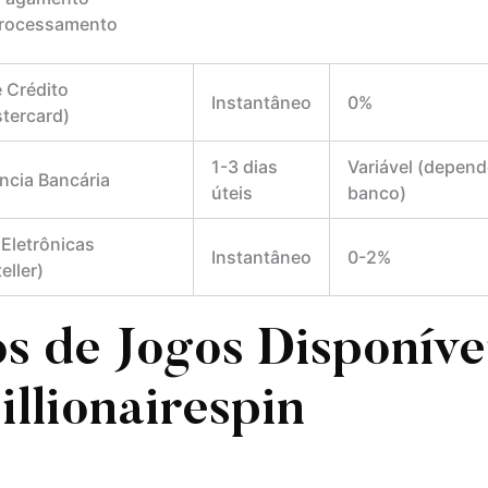
rocessamento
 Crédito
Instantâneo
0%
tercard)
1-3 dias
Variável (depen
ncia Bancária
úteis
banco)
 Eletrônicas
Instantâneo
0-2%
eller)
s de Jogos Disponíve
illionairespin