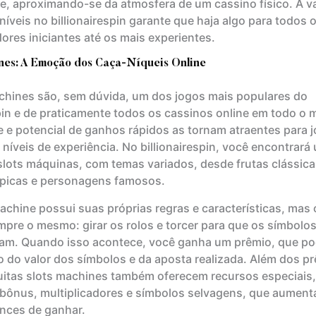
, aproximando-se da atmosfera de um cassino físico. A v
níveis no billionairespin garante que haja algo para todos 
ores iniciantes até os mais experientes.
nes: A Emoção dos Caça-Níqueis Online
chines são, sem dúvida, um dos jogos mais populares do
spin e de praticamente todos os cassinos online em todo o
e e potencial de ganhos rápidos as tornam atraentes para 
 níveis de experiência. No billionairespin, você encontrará
slots máquinas, com temas variados, desde frutas clássica
épicas e personagens famosos.
achine possui suas próprias regras e características, mas o
mpre o mesmo: girar os rolos e torcer para que os símbolo
am. Quando isso acontece, você ganha um prêmio, que pod
do valor dos símbolos e da aposta realizada. Além dos p
uitas slots machines também oferecem recursos especiais
bônus, multiplicadores e símbolos selvagens, que aument
nces de ganhar.