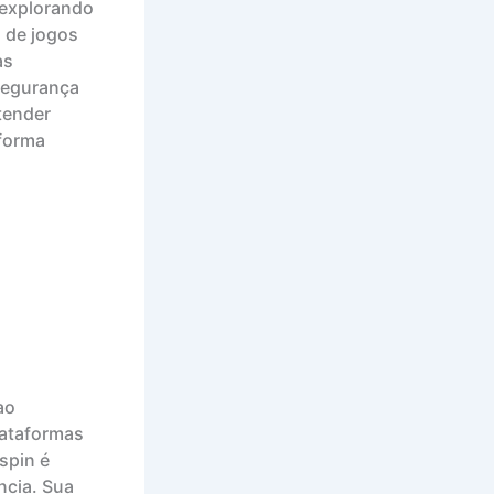
 explorando
 de jogos
as
segurança
tender
 forma
ao
lataformas
spin é
ncia. Sua