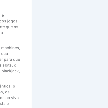
s e
cos jogos
nte que os
ra
s machines,
 sua
er para que
 slots, o
 blackjack,
ntica, o
os, os
os ao vivo
sta e