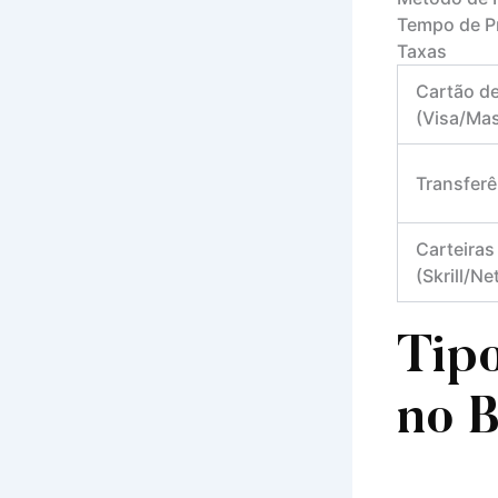
Tempo de P
Taxas
Cartão de
(Visa/Mas
Transferê
Carteiras
(Skrill/Net
Tipo
no B