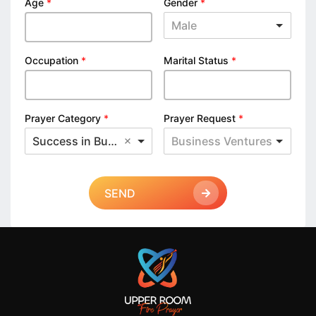
Age
*
Gender
*
Male
Occupation
*
Marital Status
*
Prayer Category
*
Prayer Request
*
Success in Business
Business Ventures
SEND