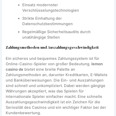
Einsatz modernster
Verschlüsselungstechnologien
Strikte Einhaltung der
Datenschutzbestimmungen
Regelmäßige Sicherheitsaudits durch
unabhängige Stellen
Zahlungsmethoden und Auszahlungsgeschwindigkeit
Ein sicheres und bequemes Zahlungssystem ist für
Online-Casino-Spieler von großer Bedeutung.
lemon
casino de
bietet eine breite Palette an
Zahlungsmethoden an, darunter Kreditkarten, E-Wallets
und Banküberweisungen. Die Ein- und Auszahlungen
sind schnell und unkompliziert. Dabei werden gängige
Währungen akzeptiert, was das Spielen für
internationale Spieler einfacher macht. Eine schnelle
Auszahlungsgeschwindigkeit ist ein Zeichen für die
Seriosität des Casinos und ein wichtiger Faktor bei der
Kundenbewertung.