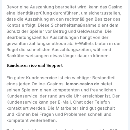
Bevor eine Auszahlung bearbeitet wird, kann das Casino
eine Identitätsprüfung durchführen, um sicherzustellen,
dass die Auszahlung an den rechtmäßigen Besitzer des
Kontos erfolgt. Diese Sicherheitsmaßnahme dient dem
Schutz der Spieler vor Betrug und Geldwäsche. Die
Bearbeitungszeit für Auszahlungen hängt von der
gewählten Zahlungsmethode ab. E-Wallets bieten in der
Regel die schnellsten Auszahlungszeiten, während
Banküberweisungen etwas länger dauern können.
Kundenservice und Support
Ein guter Kundenservice ist ein wichtiger Bestandteil
eines jeden Online-Casinos.
lemon casino de
bietet
seinen Spielern einen kompetenten und freundlichen
Kundenservice, der rund um die Uhr erreichbar ist. Der
Kundenservice kann per E-Mail, Chat oder Telefon
kontaktiert werden. Die Mitarbeiter sind gut geschult
und können bei Fragen und Problemen schnell und
kompetent weiterhelfen.