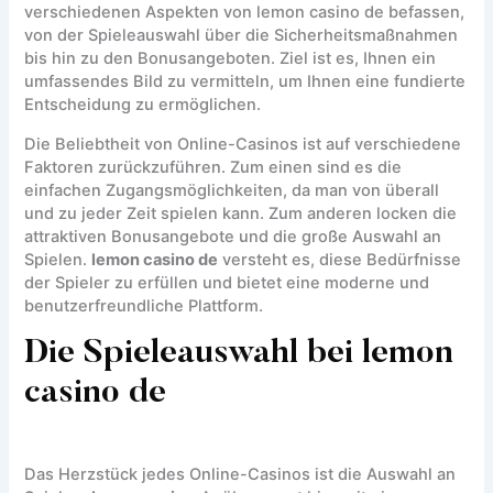
verschiedenen Aspekten von lemon casino de befassen,
von der Spieleauswahl über die Sicherheitsmaßnahmen
bis hin zu den Bonusangeboten. Ziel ist es, Ihnen ein
umfassendes Bild zu vermitteln, um Ihnen eine fundierte
Entscheidung zu ermöglichen.
Die Beliebtheit von Online-Casinos ist auf verschiedene
Faktoren zurückzuführen. Zum einen sind es die
einfachen Zugangsmöglichkeiten, da man von überall
und zu jeder Zeit spielen kann. Zum anderen locken die
attraktiven Bonusangebote und die große Auswahl an
Spielen.
lemon casino de
versteht es, diese Bedürfnisse
der Spieler zu erfüllen und bietet eine moderne und
benutzerfreundliche Plattform.
Die Spieleauswahl bei lemon
casino de
Das Herzstück jedes Online-Casinos ist die Auswahl an