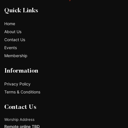
Quick Links
Home
About Us
Contact Us
Events
Membership
Information
Privacy Policy
Terms & Conditions
Contact Us
Worship Address
Remote online TBD