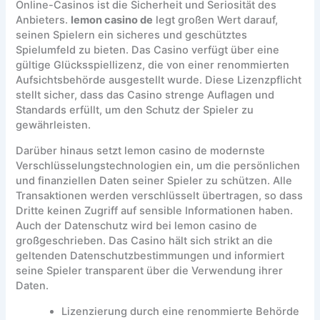
Online-Casinos ist die Sicherheit und Seriosität des
Anbieters.
lemon casino de
legt großen Wert darauf,
seinen Spielern ein sicheres und geschütztes
Spielumfeld zu bieten. Das Casino verfügt über eine
gültige Glücksspiellizenz, die von einer renommierten
Aufsichtsbehörde ausgestellt wurde. Diese Lizenzpflicht
stellt sicher, dass das Casino strenge Auflagen und
Standards erfüllt, um den Schutz der Spieler zu
gewährleisten.
Darüber hinaus setzt lemon casino de modernste
Verschlüsselungstechnologien ein, um die persönlichen
und finanziellen Daten seiner Spieler zu schützen. Alle
Transaktionen werden verschlüsselt übertragen, so dass
Dritte keinen Zugriff auf sensible Informationen haben.
Auch der Datenschutz wird bei lemon casino de
großgeschrieben. Das Casino hält sich strikt an die
geltenden Datenschutzbestimmungen und informiert
seine Spieler transparent über die Verwendung ihrer
Daten.
Lizenzierung durch eine renommierte Behörde