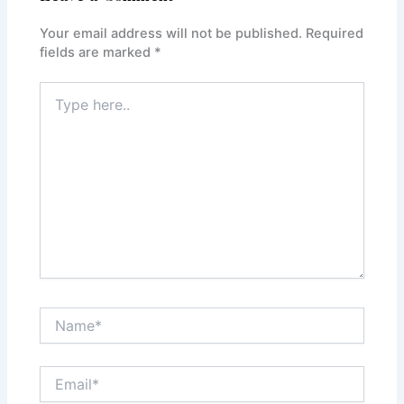
Your email address will not be published.
Required
fields are marked
*
Type
here..
Name*
Email*