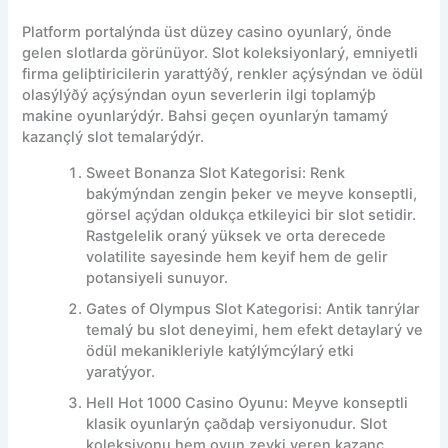
Platform portalýnda üst düzey casino oyunlarý, önde
gelen slotlarda görünüyor. Slot koleksiyonlarý, emniyetli
firma geliþtiricilerin yarattýðý, renkler açýsýndan ve ödül
olasýlýðý açýsýndan oyun severlerin ilgi toplamýþ
makine oyunlarýdýr. Bahsi geçen oyunlarýn tamamý
kazançlý slot temalarýdýr.
Sweet Bonanza Slot Kategorisi: Renk
bakýmýndan zengin þeker ve meyve konseptli,
görsel açýdan oldukça etkileyici bir slot setidir.
Rastgelelik oraný yüksek ve orta derecede
volatilite sayesinde hem keyif hem de gelir
potansiyeli sunuyor.
Gates of Olympus Slot Kategorisi: Antik tanrýlar
temalý bu slot deneyimi, hem efekt detaylarý ve
ödül mekanikleriyle katýlýmcýlarý etki
yaratýyor.
Hell Hot 1000 Casino Oyunu: Meyve konseptli
klasik oyunlarýn çaðdaþ versiyonudur. Slot
koleksiyonu hem oyun zevki veren kazanç