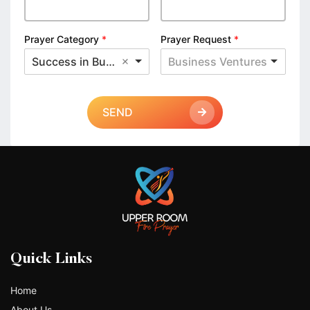
Prayer Category
*
Prayer Request
*
Success in Business
Business Ventures
SEND
Quick Links
Home
About Us