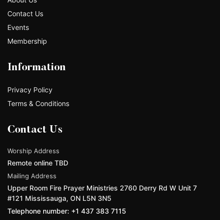
Contact Us
Events
Membership
Information
Privacy Policy
Terms & Conditions
Contact Us
Worship Address
Remote online TBD
Mailing Address
Upper Room Fire Prayer Ministries 2760 Derry Rd W Unit 7
#121 Mississauga, ON L5N 3N5
Telephone number: +1 437 383 7115