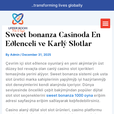
Skip
..transforming lives globally
to
content
Me
Sweet bonanza Casinoda En
Eðlenceli ve Karlý Slotlar
By
Admin
/
December 31, 2025
Çevrim içi slot eðlence oyunlarý en yeni akýmlarýn üst
düzey bol revaçta olan canlý casino slot içerikleri
temasýnda yerini alýyor. Sweet bonanza sistemi çok usta
slot üretici marka sahiplerinin yapýlmýþ iyi hazýrlanmýþ
slot deneyimlerini kendi alanýnda içeriyor. Dünya
seviyesinde öncelikli çeþit bakýmýndan popüler dijital
slot slot seçeneklerini
sweet bonanza 1000 oyna
eriþim
adresi sayfasýna eriþim saðlayarak keþfedebilirsiniz.
Casino alaný dijital slot slot ürünleri, casino platformu