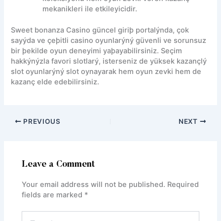
mekanikleri ile etkileyicidir.
Sweet bonanza Casino güncel giriþ portalýnda, çok
sayýda ve çeþitli casino oyunlarýný güvenli ve sorunsuz
bir þekilde oyun deneyimi yaþayabilirsiniz. Seçim
hakkýnýzla favori slotlarý, isterseniz de yüksek kazançlý
slot oyunlarýný slot oynayarak hem oyun zevki hem de
kazanç elde edebilirsiniz.
PREVIOUS
NEXT
Leave a Comment
Your email address will not be published.
Required
fields are marked
*
Type