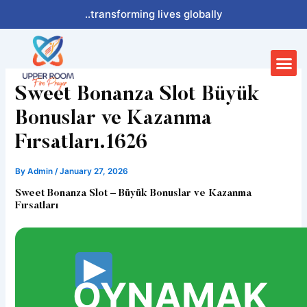
Skip
..transforming lives globally
to
content
Me
Sweet Bonanza Slot Büyük
Bonuslar ve Kazanma
Fırsatları.1626
By
Admin
/
January 27, 2026
Sweet Bonanza Slot – Büyük Bonuslar ve Kazanma
Fırsatları
OYNAMAK