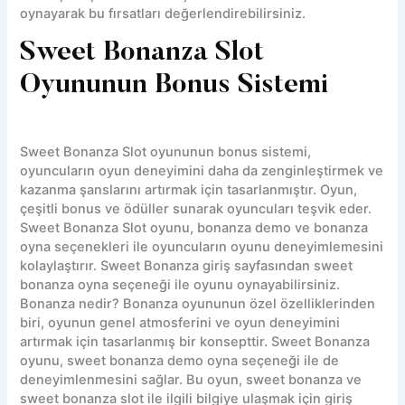
oynayarak bu fırsatları değerlendirebilirsiniz.
Sweet Bonanza Slot
Oyununun Bonus Sistemi
Sweet Bonanza Slot oyununun bonus sistemi,
oyuncuların oyun deneyimini daha da zenginleştirmek ve
kazanma şanslarını artırmak için tasarlanmıştır. Oyun,
çeşitli bonus ve ödüller sunarak oyuncuları teşvik eder.
Sweet Bonanza Slot oyunu, bonanza demo ve bonanza
oyna seçenekleri ile oyuncuların oyunu deneyimlemesini
kolaylaştırır. Sweet Bonanza giriş sayfasından sweet
bonanza oyna seçeneği ile oyunu oynayabilirsiniz.
Bonanza nedir? Bonanza oyununun özel özelliklerinden
biri, oyunun genel atmosferini ve oyun deneyimini
artırmak için tasarlanmış bir konsepttir. Sweet Bonanza
oyunu, sweet bonanza demo oyna seçeneği ile de
deneyimlenmesini sağlar. Bu oyun, sweet bonanza ve
sweet bonanza slot ile ilgili bilgiye ulaşmak için giriş