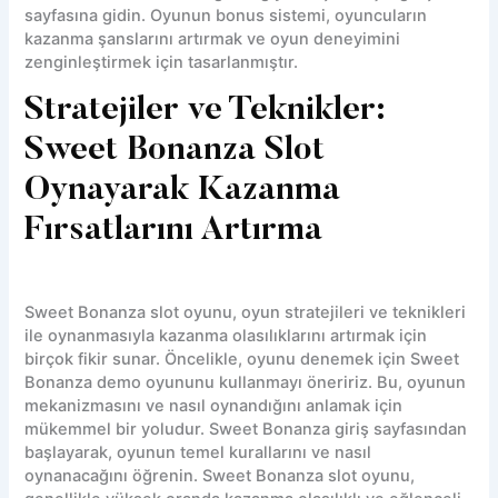
sayfasına gidin. Oyunun bonus sistemi, oyuncuların
kazanma şanslarını artırmak ve oyun deneyimini
zenginleştirmek için tasarlanmıştır.
Stratejiler ve Teknikler:
Sweet Bonanza Slot
Oynayarak Kazanma
Fırsatlarını Artırma
Sweet Bonanza slot oyunu, oyun stratejileri ve teknikleri
ile oynanmasıyla kazanma olasılıklarını artırmak için
birçok fikir sunar. Öncelikle, oyunu denemek için Sweet
Bonanza demo oyununu kullanmayı öneririz. Bu, oyunun
mekanizmasını ve nasıl oynandığını anlamak için
mükemmel bir yoludur. Sweet Bonanza giriş sayfasından
başlayarak, oyunun temel kurallarını ve nasıl
oynanacağını öğrenin. Sweet Bonanza slot oyunu,