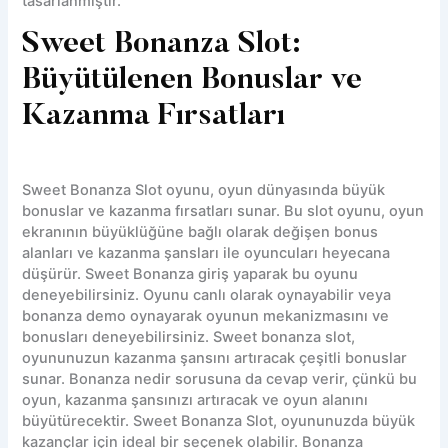
tasarlanmıştır.
Sweet Bonanza Slot:
Büyütülenen Bonuslar ve
Kazanma Fırsatları
Sweet Bonanza Slot oyunu, oyun dünyasında büyük
bonuslar ve kazanma fırsatları sunar. Bu slot oyunu, oyun
ekranının büyüklüğüne bağlı olarak değişen bonus
alanları ve kazanma şansları ile oyuncuları heyecana
düşürür. Sweet Bonanza giriş yaparak bu oyunu
deneyebilirsiniz. Oyunu canlı olarak oynayabilir veya
bonanza demo oynayarak oyunun mekanizmasını ve
bonusları deneyebilirsiniz. Sweet bonanza slot,
oyununuzun kazanma şansını artıracak çeşitli bonuslar
sunar. Bonanza nedir sorusuna da cevap verir, çünkü bu
oyun, kazanma şansınızı artıracak ve oyun alanını
büyütürecektir. Sweet Bonanza Slot, oyununuzda büyük
kazançlar için ideal bir seçenek olabilir. Bonanza