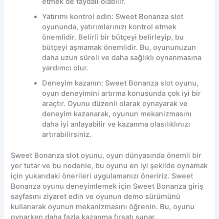
etmek de faydalı olabilir.
Yatırımı kontrol edin: Sweet Bonanza slot
oyununda, yatırımlarınızı kontrol etmek
önemlidir. Belirli bir bütçeyi belirleyip, bu
bütçeyi aşmamak önemlidir. Bu, oyununuzun
daha uzun süreli ve daha sağlıklı oynanmasına
yardımcı olur.
Deneyim kazanın: Sweet Bonanza slot oyunu,
oyun deneyimini artırma konusunda çok iyi bir
araçtır. Oyunu düzenli olarak oynayarak ve
deneyim kazanarak, oyunun mekanizmasını
daha iyi anlayabilir ve kazanma olasılıklınızı
artırabilirsiniz.
Sweet Bonanza slot oyunu, oyun dünyasında önemli bir
yer tutar ve bu nedenle, bu oyunu en iyi şekilde oynamak
için yukarıdaki önerileri uygulamanızı öneririz. Sweet
Bonanza oyunu deneyimlemek için Sweet Bonanza giriş
sayfasını ziyaret edin ve oyunun demo sürümünü
kullanarak oyunun mekanizmasını öğrenin. Bu, oyunu
oynarken daha fazla kazanma fırsatı sunar.