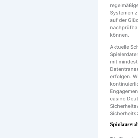
regelmäßige
Systemen z
auf der Glü
nachprüfbar 
können.
Aktuelle Sc
Spielerdate
mit mindest
Datentrans
erfolgen. W
kontinuierl
Engagement 
casino Deut
Sicherheits
Sicherheits
Spielauswah