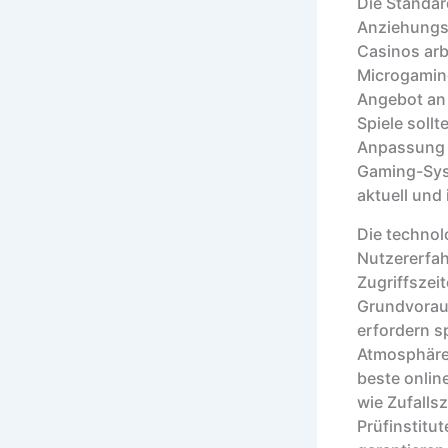
Die Standar
Anziehungsk
Casinos arb
Microgamin
Angebot an 
Spiele soll
Anpassung v
Gaming-Sys
aktuell und
Die technol
Nutzererfah
Zugriffszei
Grundvoraus
erfordern s
Atmosphäre 
beste onlin
wie Zufalls
Prüfinstitu