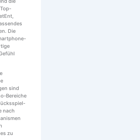
end die
 Top-
etEnt,
fassendes
en. Die
Smartphone-
tige
Gefühl
ie
he
gen sind
no-Bereiche
lücksspiel-
e nach
chanismen
n
mes zu