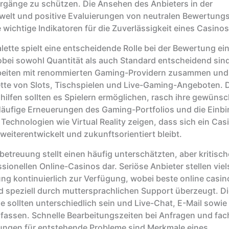
gänge zu schützen. Die Ansehen des Anbieters in der
welt und positive Evaluierungen von neutralen Bewertung
 wichtige Indikatoren für die Zuverlässigkeit eines Casinos
alette spielt eine entscheidende Rolle bei der Bewertung ei
bei sowohl Quantität als auch Standard entscheidend sin
beiten mit renommierten Gaming-Providern zusammen und 
ette von Slots, Tischspielen und Live-Gaming-Angeboten. 
hilfen sollten es Spielern ermöglichen, rasch ihre gewünsc
Häufige Erneuerungen des Gaming-Portfolios und die Einb
Technologien wie Virtual Reality zeigen, dass sich ein Cas
weiterentwickelt und zukunftsorientiert bleibt.
etreuung stellt einen häufig unterschätzten, aber kritisch
ssionellen Online-Casinos dar. Seriöse Anbieter stellen vie
ng kontinuierlich zur Verfügung, wobei beste online casin
 speziell durch muttersprachlichen Support überzeugt. Di
 sollten unterschiedlich sein und Live-Chat, E-Mail sowie
fassen. Schnelle Bearbeitungszeiten bei Anfragen und fa
ungen für entstehende Probleme sind Merkmale eines