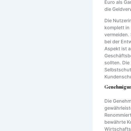
Euro als G
die Geldver
Die Nutzeri
komplett in
vermeiden. 
bei der Ent
Aspekt ist 
Geschäftsbe
sollten. Di
Selbstschu
Kundenschu
Genehmigun
Die Genehmi
gewährleiste
Renommierte
bewährte Ko
Wirtschafts