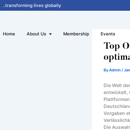
Skip
..transforming lives globally
to
content
Home
About Us
Membership
Events
Top On
optim
By
Admin
/
Jan
Die Welt de
entwickelt,
Plattformen
Deutschland
Vorgaben et
Verlässlich
Die Auswahl