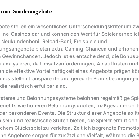
.
n und Sonderangebote
te stellen ein wesentliches Unterscheidungskriterium z
line-Casinos dar und können den Wert für Spieler erheblic
 Neukundenboni, Reload-Boni, Freispiele und
tungsangebote bieten extra Gaming-Chancen und erhöhen 
en Gewinnchancen. Jedoch ist es entscheidend, die Bonus
u analysieren, da Umsatzanforderungen, Ablauffristen un
en die effektive Vorteilhaftigkeit eines Angebots prägen k
inos stellen transparente und gerechte Bonusbedingunge
ie realistisch erfüllbar sind.
steme und Belohnungssysteme belohnen regelmäßige Spie
 Benefits wie höheren Belohnungsquoten, maßgeschneider
der besonderen Events. Die Struktur dieser Angebote sollt
 sein und realistische Stufen bieten, die Spieler ermutigen
chem Glücksspiel zu verleiten. Zeitlich begrenzte Promot
iche Angebote sorgen für zusätzliche Vielfalt, während die