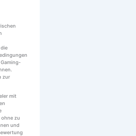
wischen
h
die
bedingungen
d Gaming-
önnen.
n zur
ler mit
ten
e
, ohne zu
ionen und
 Bewertung