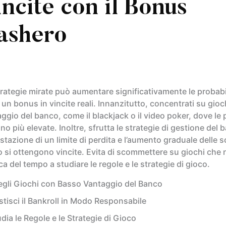
incite con il Bonus
ashero
trategie mirate può aumentare significativamente le probabil
un bonus in vincite reali. Innanzitutto, concentrati su gio
gio del banco, come il blackjack o il video poker, dove le 
ono più elevate. Inoltre, sfrutta le strategie di gestione del b
stazione di un limite di perdita e l’aumento graduale dell
 si ottengono vincite. Evita di scommettere su giochi che
a del tempo a studiare le regole e le strategie di gioco.
egli Giochi con Basso Vantaggio del Banco
tisci il Bankroll in Modo Responsabile
dia le Regole e le Strategie di Gioco