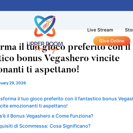
Live Stream
Sto
Give Online
rma il tuo gioco preferito con il
tico bonus Vegashero vincite
nanti ti aspettano!
uary 29, 2026
sforma il tuo gioco preferito con il fantastico bonus Vegas
cite emozionanti ti aspettano!
s’è il Bonus Vegashero e Come Funziona?
quisiti di Scommessa: Cosa Significano?