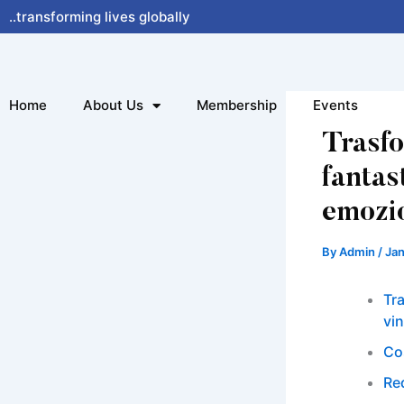
Skip
..transforming lives globally
to
content
Home
About Us
Membership
Events
Trasfo
fantas
emozio
By
Admin
/
Jan
Tra
vin
Co
Re