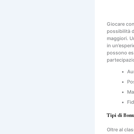
Giocare con
possibilità 
maggiori. U
in un’esper
possono esse
partecipazio
Au
Pos
Ma
Fi
Tipi di Bonu
Oltre al cla