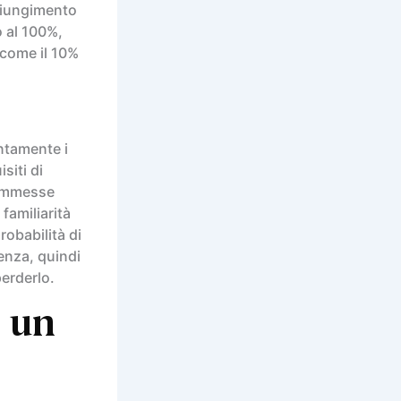
ggiungimento
o al 100%,
 come il 10%
entamente i
siti di
commesse
amiliarità
robabilità di
enza, quindi
perderlo.
 un