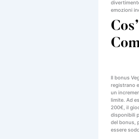
divertimento
emozioni in
Cos’
Com
Il bonus Veg
registrano e
un increment
limite. Ad 
200€, il gio
disponibili 
del bonus, 
essere soddi