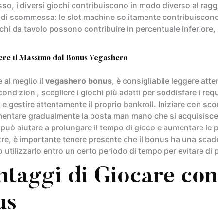
so, i diversi giochi contribuiscono in modo diverso al ra
ti di scommessa: le slot machine solitamente contribuiscon
chi da tavolo possono contribuire in percentuale inferiore,
re il Massimo dal Bonus Vegashero
e al meglio il
vegashero bonus
, è consigliabile leggere att
condizioni, scegliere i giochi più adatti per soddisfare i requi
 gestire attentamente il proprio bankroll. Iniziare con s
entare gradualmente la posta man mano che si acquisisce f
 può aiutare a prolungare il tempo di gioco e aumentare le p
ltre, è importante tenere presente che il bonus ha una scad
 utilizzarlo entro un certo periodo di tempo per evitare di 
ntaggi di Giocare con
us