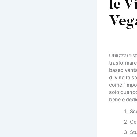
le V
Veg
Utilizzare s
trasformare 
basso vantag
di vincita s
come l’impo
solo quando
bene e dedic
Sc
Ges
Stu