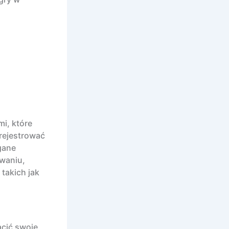
mi, które
arejestrować
gane
owaniu,
takich jak
acić swoje