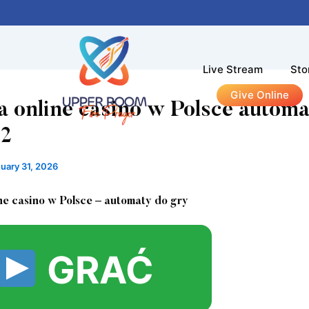
Live Stream
Sto
Give Online
 online casino w Polsce automa
32
uary 31, 2026
ne casino w Polsce – automaty do gry
GRAĆ