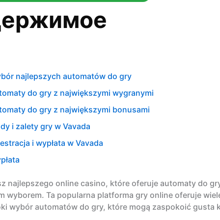
держимое
bór najlepszych automatów do gry
tomaty do gry z największymi wygranymi
tomaty do gry z największymi bonusami
dy i zalety gry w Vavada
jestracja i wypłata w Vavada
płata
sz najlepszego online casino, które oferuje automaty do gr
ym wyborem. Ta popularna platforma gry online oferuje wiel
oki wybór automatów do gry, które mogą zaspokoić gusta