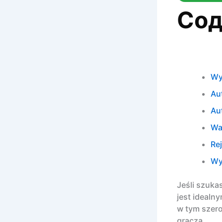
Со
Wy
Au
Au
Wa
Re
Wy
Jeśli szuka
jest idealn
w tym szer
gracza.