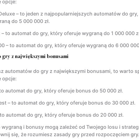
 opcje:
Deluxe – to jeden z najpopularniejszych automatów do gry,
raną do 5 000 000 zł.
t – to automat do gry, który oferuje wygraną do 1 000 000 z
0 – to automat do gry, który oferuje wygraną do 6 000 000
 gry z największymi bonusami
sz automatów do gry z największymi bonusami, to warto s
 opcje:
 to automat do gry, który oferuje bonus do 50 000 zł.
st – to automat do gry, który oferuje bonus do 30 000 zł.
 to automat do gry, który oferuje bonus do 20 000 zł.
e wygraną i bonusy mogą zależeć od Twojego losu i strategi
nij się, że rozumiesz zasady gry przed rozpoczęciem gry