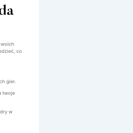
ada
 swoich
edzieć, co
h gier.
a twoje
ądry w