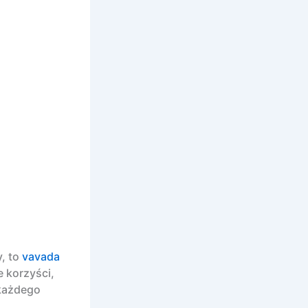
y, to
vavada
e korzyści,
 każdego