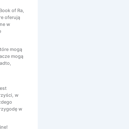
Book of Ra,
re oferują
pne w
e
które mogą
racze mogą
adto,
jest
rzyści, w
ażdego
przygodę w
ine!