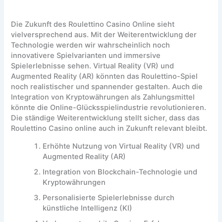
Die Zukunft des Roulettino Casino Online sieht
vielversprechend aus. Mit der Weiterentwicklung der
Technologie werden wir wahrscheinlich noch
innovativere Spielvarianten und immersive
Spielerlebnisse sehen. Virtual Reality (VR) und
Augmented Reality (AR) könnten das Roulettino-Spiel
noch realistischer und spannender gestalten. Auch die
Integration von Kryptowährungen als Zahlungsmittel
könnte die Online-Glücksspielindustrie revolutionieren.
Die ständige Weiterentwicklung stellt sicher, dass das
Roulettino Casino online auch in Zukunft relevant bleibt.
Erhöhte Nutzung von Virtual Reality (VR) und
Augmented Reality (AR)
Integration von Blockchain-Technologie und
Kryptowährungen
Personalisierte Spielerlebnisse durch
künstliche Intelligenz (KI)