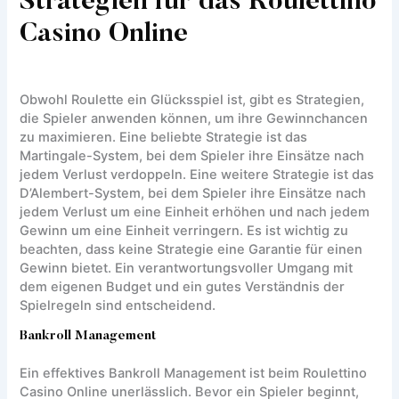
Strategien für das Roulettino
Casino Online
Obwohl Roulette ein Glücksspiel ist, gibt es Strategien,
die Spieler anwenden können, um ihre Gewinnchancen
zu maximieren. Eine beliebte Strategie ist das
Martingale-System, bei dem Spieler ihre Einsätze nach
jedem Verlust verdoppeln. Eine weitere Strategie ist das
D’Alembert-System, bei dem Spieler ihre Einsätze nach
jedem Verlust um eine Einheit erhöhen und nach jedem
Gewinn um eine Einheit verringern. Es ist wichtig zu
beachten, dass keine Strategie eine Garantie für einen
Gewinn bietet. Ein verantwortungsvoller Umgang mit
dem eigenen Budget und ein gutes Verständnis der
Spielregeln sind entscheidend.
Bankroll Management
Ein effektives Bankroll Management ist beim Roulettino
Casino Online unerlässlich. Bevor ein Spieler beginnt,