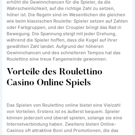
erhöht die Gewinnchancen für die Spieler, da die
Wahrscheinlichkeit, auf die richtige Zahl zu setzen,
höher ist. Die Regeln sind im Wesentlichen die gleichen
wie beim klassischen Roulette: Spieler setzen auf Zahlen
oder Farbgruppen, und der Croupier bringt das Rad in
Bewegung. Die Spannung steigt mit jeder Drehung,
während die Spieler hoffen, dass die Kugel auf ihrer
gewählten Zahl landet. Aufgrund der höheren
Gewinnchancen und des schnelleren Tempos hat das
Roulettino eine treue Fangemeinde gewonnen.
Vorteile des Roulettino
Casino Online Spiels
Das Spielen von Roulettino online bietet eine Vielzahl
von Vorteilen. Erstens ist es äußerst bequem. Spieler
können jederzeit und überall spielen, solange sie eine
Internetverbindung haben. Zweitens bieten Online-
Casinos oft attraktive Boni und Promotionen, die das