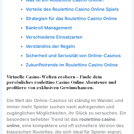
Was ist ein Roulettino Casino Online?
Vorteile des Roulettino Casino Online Spiels
Strategien für das Roulettino Casino Online
Bankroll Management
Verschiedene Einsatzarten
Verständnis der Regeln
Sicherheit und Seriosität von Online-Casinos
Zukunftstrends im Roulettino Casino Online
Virtuelle Casino-Welten erobern – Finde dein
persönliches roulettino Casino Online Abenteuer und
profitiere von exklusiven Gewinnchancen.
Die Welt der Online-Casinos ist ständig im Wandel, und
immer mehr Spieler suchen nach aufregenden und
zugänglichen Möglichkeiten, ihr Glück zu versuchen. Ein
besonders beliebter Trend ist das
roulettino casino
online
, eine kompaktere und oft schnellere Version des
klassischen Roulettes, die sich ideal für Spieler eignet,