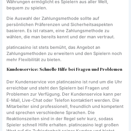
Währungen ermöglicht es Spielern aus aller Welt,
bequem zu spielen.
Die Auswahl der Zahlungsmethode sollte auf
persönlichen Präferenzen und Sicherheitsaspekten
basieren. Es ist ratsam, eine Zahlungsmethode zu
wählen, die man bereits kennt und der man vertraut.
platincasino ist stets bemüht, das Angebot an
Zahlungsmethoden zu erweitern und den Spielern noch
mehr Flexibilität zu bieten.
Kundenservice: Schnelle Hilfe bei Fragen und Problemen
Der Kundenservice von platincasino ist rund um die Uhr
erreichbar und steht den Spielern bei Fragen und
Problemen zur Verfügung. Der Kundenservice kann per
E-Mail, Live-Chat oder Telefon kontaktiert werden. Die
Mitarbeiter sind professionell, freundlich und kompetent
und sprechen verschiedene Sprachen. Die
Reaktionszeiten sind in der Regel sehr kurz, sodass
Spieler schnell Hilfe erhalten. platincasino legt großen