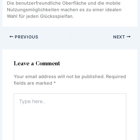
Die benutzerfreundliche Oberfläche und die mobile
Nutzungsmöglichkeiten machen es zu einer idealen
Wahl für jeden Glücksspielfan.
PREVIOUS
NEXT
Leave a Comment
Your email address will not be published.
Required
fields are marked
*
Type
here..