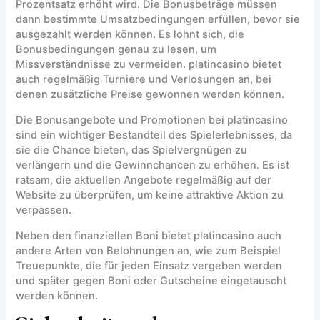
Prozentsatz erhöht wird. Die Bonusbeträge müssen
dann bestimmte Umsatzbedingungen erfüllen, bevor sie
ausgezahlt werden können. Es lohnt sich, die
Bonusbedingungen genau zu lesen, um
Missverständnisse zu vermeiden. platincasino bietet
auch regelmäßig Turniere und Verlosungen an, bei
denen zusätzliche Preise gewonnen werden können.
Die Bonusangebote und Promotionen bei platincasino
sind ein wichtiger Bestandteil des Spielerlebnisses, da
sie die Chance bieten, das Spielvergnügen zu
verlängern und die Gewinnchancen zu erhöhen. Es ist
ratsam, die aktuellen Angebote regelmäßig auf der
Website zu überprüfen, um keine attraktive Aktion zu
verpassen.
Neben den finanziellen Boni bietet platincasino auch
andere Arten von Belohnungen an, wie zum Beispiel
Treuepunkte, die für jeden Einsatz vergeben werden
und später gegen Boni oder Gutscheine eingetauscht
werden können.