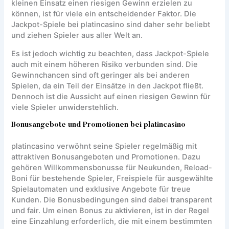
kleinen Einsatz einen riesigen Gewinn erzielen zu
können, ist für viele ein entscheidender Faktor. Die
Jackpot-Spiele bei platincasino sind daher sehr beliebt
und ziehen Spieler aus aller Welt an.
Es ist jedoch wichtig zu beachten, dass Jackpot-Spiele
auch mit einem höheren Risiko verbunden sind. Die
Gewinnchancen sind oft geringer als bei anderen
Spielen, da ein Teil der Einsätze in den Jackpot fließt.
Dennoch ist die Aussicht auf einen riesigen Gewinn für
viele Spieler unwiderstehlich.
Bonusangebote und Promotionen bei platincasino
platincasino verwöhnt seine Spieler regelmäßig mit
attraktiven Bonusangeboten und Promotionen. Dazu
gehören Willkommensbonusse für Neukunden, Reload-
Boni für bestehende Spieler, Freispiele für ausgewählte
Spielautomaten und exklusive Angebote für treue
Kunden. Die Bonusbedingungen sind dabei transparent
und fair. Um einen Bonus zu aktivieren, ist in der Regel
eine Einzahlung erforderlich, die mit einem bestimmten