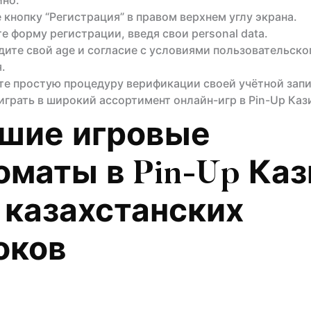
ино.
 кнопку “Регистрация” в правом верхнем углу экрана.
те форму регистрации, введя свои personal data.
дите свой age и согласие с условиями пользовательско
.
те простую процедуру верификации своей учётной запи
 играть в широкий ассортимент онлайн-игр в Pin-Up Каз
шие игровые
оматы в Pin-Up Каз
 казахстанских
оков