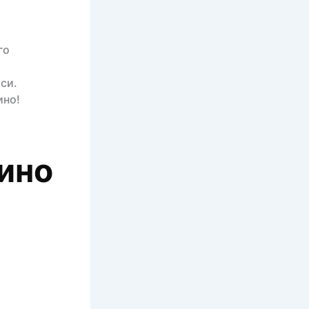
го
си.
ино!
ино