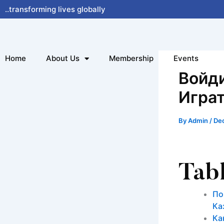
Skip
..transforming lives globally
to
content
Home
About Us
Membership
Events
Войди
Играт
By
Admin
/
De
Tab
По
Ка
Ка