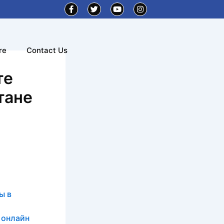
F
T
Y
I
a
w
o
n
c
i
u
s
e
t
t
t
b
t
u
a
o
e
b
g
re
Contact Us
o
r
e
r
k
a
-
m
f
те
тане
ы в
в онлайн