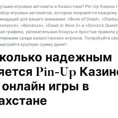
учшие игровые автоматы в Казахстане? Pin-Up Казино 
бор игровых автоматов, которые понравятся каждому 
мендаций для вашего внимания: «Book of Dead», «Starbur
omance», «Bonanza», «Dead or Alive 2» и «Gonzo’s Quest
ая графика, увлекательные бонусы и простые правила 
лярными среди казахстанских игроков. Попробуйте св
выиграйте крупную сумму денег!
колько надежным
яется Pin-Up Казин
 онлайн игры в
ахстане