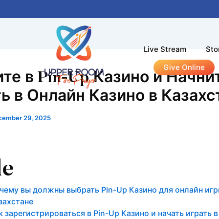
Live Stream
Sto
Give Online
те в Pin-Up Казино и Начни
ь в Онлайн Казино в Казахс
cember 29, 2025
le
чему вы должны выбрать Pin-Up Казино для онлайн игр
захстане
к зарегистрироваться в Pin-Up Казино и начать играть 