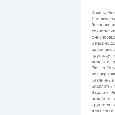
Казино Pin
Оно лиценз
безопаснос
технологии
финансовых
В казино д
включая сло
круглосуто
делает игр
Pin-Up Кази
все игры я
различные 
бесплатные
В целом, P
онлайн-игр
круглосуто
для игры в