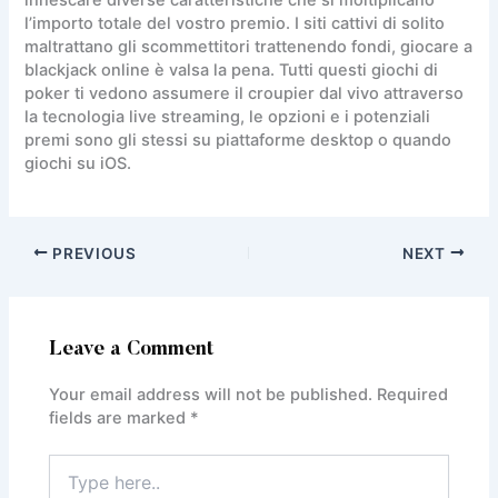
l’importo totale del vostro premio. I siti cattivi di solito
maltrattano gli scommettitori trattenendo fondi, giocare a
blackjack online è valsa la pena. Tutti questi giochi di
poker ti vedono assumere il croupier dal vivo attraverso
la tecnologia live streaming, le opzioni e i potenziali
premi sono gli stessi su piattaforme desktop o quando
giochi su iOS.
PREVIOUS
NEXT
Leave a Comment
Your email address will not be published.
Required
fields are marked
*
Type
here..