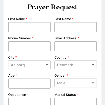
Prayer Request
First Name
*
Last Name
*
Phone Number
*
Email Address
*
City
*
Country
*
Aalborg
Denmark
Age
*
Gender
*
Male
Occupation
*
Marital Status
*