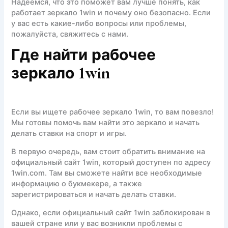
Надеемся, что это поможет вам лучше понять, как
работает зеркало 1win и почему оно безопасно. Если
у вас есть какие-либо вопросы или проблемы,
пожалуйста, свяжитесь с нами.
Где найти рабочее
зеркало 1win
Если вы ищете рабочее зеркало 1win, то вам повезло!
Мы готовы помочь вам найти это зеркало и начать
делать ставки на спорт и игры.
В первую очередь, вам стоит обратить внимание на
официальный сайт 1win, который доступен по адресу
1win.com. Там вы сможете найти все необходимые
информацию о букмекере, а также
зарегистрироваться и начать делать ставки.
Однако, если официальный сайт 1win заблокирован в
вашей стране или у вас возникли проблемы с