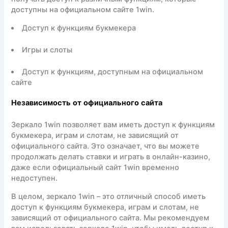
доступны на официальном сайте 1win.
Доступ к функциям букмекера
Игры и слоты
Доступ к функциям, доступным на официальном
сайте
Независимость от официального сайта
Зеркало 1win позволяет вам иметь доступ к функциям
букмекера, играм и слотам, не зависящий от
официального сайта. Это означает, что вы можете
продолжать делать ставки и играть в онлайн-казино,
даже если официальный сайт 1win временно
недоступен.
В целом, зеркало 1win – это отличный способ иметь
доступ к функциям букмекера, играм и слотам, не
зависящий от официального сайта. Мы рекомендуем