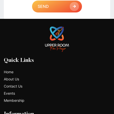
SEND
Quick Links
Home
About Us
Contact Us
Events
Membership