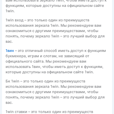
вам использовать зеркало 1win, чтобы иметь доступ к
функциям, которые доступны на официальном сайте
1win.
1win вход – это только один из преимуществ
использования зеркала 1win. Мы рекомендуем вам
ознакомиться с другими преимуществами, чтобы
понять, почему зеркало 1win – это лучший выбор для
вас.
1вин
– это отличный способ иметь доступ к функциям
букмекера, играм и слотам, не зависящий от
официального сайта. Мы рекомендуем вам
использовать 1вин, чтобы иметь доступ к функциям,
которые доступны на официальном сайте 1win.
Бк 1win – это только один из преимуществ
использования зеркала 1win. Мы рекомендуем вам
ознакомиться с другими преимуществами, чтобы
понять, почему зеркало 1win – это лучший выбор для
вас.
1win ставки – это только один из преимуществ