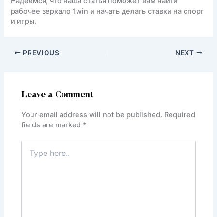
Надеемся, что наша статья поможет вам найти
рабочее зеркало 1win и начать делать ставки на спорт
и игры.
PREVIOUS
NEXT
Leave a Comment
Your email address will not be published.
Required
fields are marked
*
Type
here..