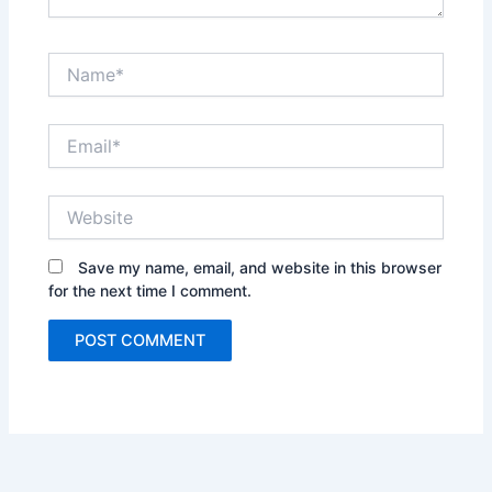
Name*
Email*
Website
Save my name, email, and website in this browser
for the next time I comment.