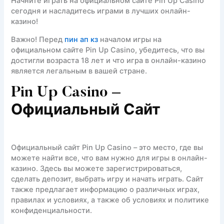
Начните играть на официальном сайте Pin Up Casino
сегодня и насладитесь играми в лучших онлайн-
казино!
Важно! Перед
пин ап кз
началом игры на
официальном сайте Pin Up Casino, убедитесь, что вы
достигли возраста 18 лет и что игра в онлайн-казино
является легальным в вашей стране.
Pin Up Casino –
Официальный Сайт
Официальный сайт Pin Up Casino – это место, где вы
можете найти все, что вам нужно для игры в онлайн-
казино. Здесь вы можете зарегистрироваться,
сделать депозит, выбрать игру и начать играть. Сайт
также предлагает информацию о различных играх,
правилах и условиях, а также об условиях и политике
конфиденциальности.