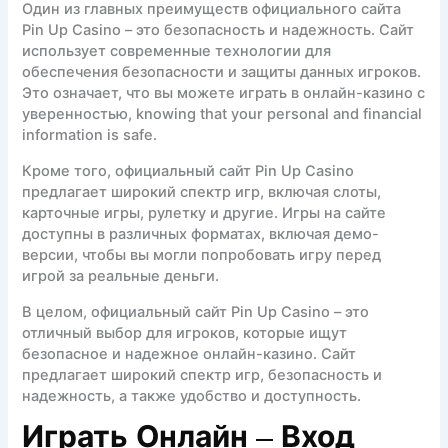
Один из главных преимуществ официального сайта
Pin Up Casino – это безопасность и надежность. Сайт
использует современные технологии для
обеспечения безопасности и защиты данных игроков.
Это означает, что вы можете играть в онлайн-казино с
уверенностью, knowing that your personal and financial
information is safe.
Кроме того, официальный сайт Pin Up Casino
предлагает широкий спектр игр, включая слоты,
карточные игры, рулетку и другие. Игры на сайте
доступны в различных форматах, включая демо-
версии, чтобы вы могли попробовать игру перед
игрой за реальные деньги.
В целом, официальный сайт Pin Up Casino – это
отличный выбор для игроков, которые ищут
безопасное и надежное онлайн-казино. Сайт
предлагает широкий спектр игр, безопасность и
надежность, а также удобство и доступность.
Играть Онлайн – Вход