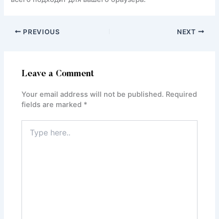
PREVIOUS
NEXT
Leave a Comment
Your email address will not be published.
Required
fields are marked
*
Type
here..