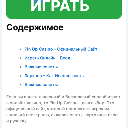
ИГРАТЬ
Содержимое
Pin Up Casino – Официальный Сайт
Играть Онлайн – Вход
Важные советы
Зеркало – Как Использовать
Важные советы
Если вы ищете надежный и безопасный способ играть
в онлайн-казино, то Pin Up Casino – ваш выбор. Это
официальный сайт, который предлагает игрокам
широкий спектр игр, включая слоты, карточные игры
и рулетку.