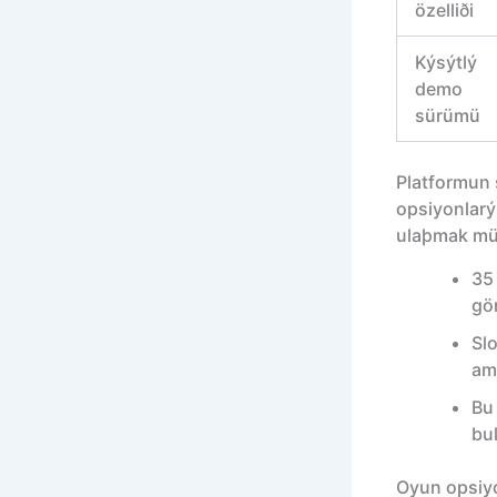
özelliði
Kýsýtlý
demo
sürümü
Platformun s
opsiyonlarý 
ulaþmak müm
35
gö
Slo
am
Bu 
bul
Oyun opsiyo