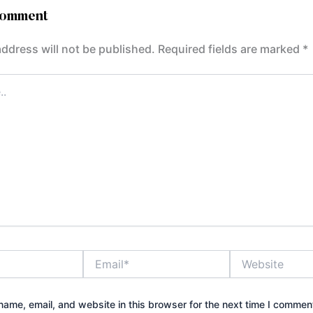
Comment
address will not be published.
Required fields are marked
*
Email*
Website
ame, email, and website in this browser for the next time I commen