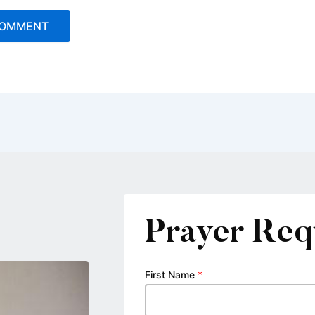
Prayer Req
First Name
*