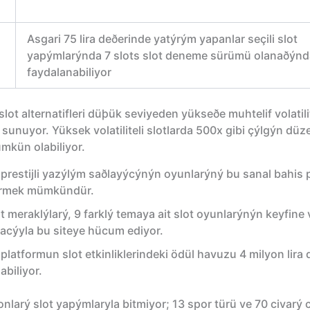
Asgari 75 lira deðerinde yatýrým yapanlar seçili slot
yapýmlarýnda 7 slots slot deneme sürümü olanaðýn
faydalanabiliyor
lot alternatifleri düþük seviyeden yükseðe muhtelif volatili
sunuyor. Yüksek volatiliteli slotlarda 500x gibi çýlgýn düz
kün olabiliyor.
 prestijli yazýlým saðlayýcýnýn oyunlarýný bu sanal bahis 
rmek mümkündür.
t meraklýlarý, 9 farklý temaya ait slot oyunlarýnýn keyfine
acýyla bu siteye hücum ediyor.
platformun slot etkinliklerindeki ödül havuzu 4 milyon lira 
abiliyor.
nlarý slot yapýmlaryla bitmiyor; 13 spor türü ve 70 civarý 