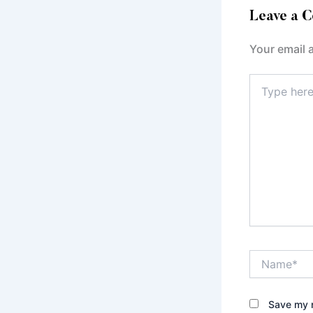
Leave a 
Your email 
Type
here..
Name*
Save my n