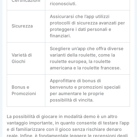
Certificazioni
riconosciuti.
Assicurarsi che l’app utilizzi
protocolli di sicurezza avanzati per
Sicurezza
proteggere i dati personali e
finanziari.
Scegliere un’app che offra diverse
Varietà di
varianti della roulette, come la
Giochi
roulette europea, la roulette
americana e la roulette francese.
Approfittare di bonus di
Bonus e
benvenuto e promozioni speciali
Promozioni
per aumentare le proprie
possibilità di vincita.
La possibilità di giocare in modalità demo è un altro
vantaggio importante, in quanto consente di testare l’app
e di familiarizzare con il gioco senza rischiare denaro
reale. Infine, è fondamentale leggere le recensioni degli