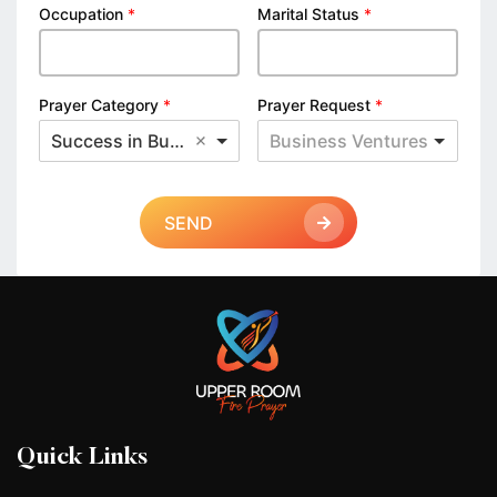
Occupation
*
Marital Status
*
Prayer Category
*
Prayer Request
*
Success in Business
Business Ventures
SEND
Quick Links