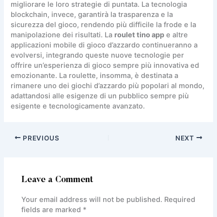
migliorare le loro strategie di puntata. La tecnologia
blockchain, invece, garantirà la trasparenza e la
sicurezza del gioco, rendendo più difficile la frode e la
manipolazione dei risultati. La
roulet tino app
e altre
applicazioni mobile di gioco d’azzardo continueranno a
evolversi, integrando queste nuove tecnologie per
offrire un’esperienza di gioco sempre più innovativa ed
emozionante. La roulette, insomma, è destinata a
rimanere uno dei giochi d’azzardo più popolari al mondo,
adattandosi alle esigenze di un pubblico sempre più
esigente e tecnologicamente avanzato.
PREVIOUS
NEXT
Leave a Comment
Your email address will not be published.
Required
fields are marked
*