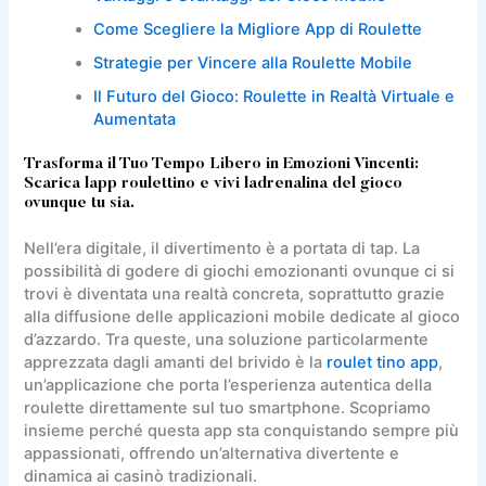
Come Scegliere la Migliore App di Roulette
Strategie per Vincere alla Roulette Mobile
Il Futuro del Gioco: Roulette in Realtà Virtuale e
Aumentata
Trasforma il Tuo Tempo Libero in Emozioni Vincenti:
Scarica lapp roulettino e vivi ladrenalina del gioco
ovunque tu sia.
Nell’era digitale, il divertimento è a portata di tap. La
possibilità di godere di giochi emozionanti ovunque ci si
trovi è diventata una realtà concreta, soprattutto grazie
alla diffusione delle applicazioni mobile dedicate al gioco
d’azzardo. Tra queste, una soluzione particolarmente
apprezzata dagli amanti del brivido è la
roulet tino app
,
un’applicazione che porta l’esperienza autentica della
roulette direttamente sul tuo smartphone. Scopriamo
insieme perché questa app sta conquistando sempre più
appassionati, offrendo un’alternativa divertente e
dinamica ai casinò tradizionali.