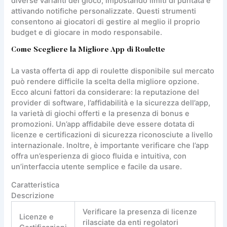
diverse varianti del gioco, impostando limiti di puntata e
attivando notifiche personalizzate. Questi strumenti
consentono ai giocatori di gestire al meglio il proprio
budget e di giocare in modo responsabile.
Come Scegliere la Migliore App di Roulette
La vasta offerta di app di roulette disponibile sul mercato
può rendere difficile la scelta della migliore opzione.
Ecco alcuni fattori da considerare: la reputazione del
provider di software, l’affidabilità e la sicurezza dell’app,
la varietà di giochi offerti e la presenza di bonus e
promozioni. Un’app affidabile deve essere dotata di
licenze e certificazioni di sicurezza riconosciute a livello
internazionale. Inoltre, è importante verificare che l’app
offra un’esperienza di gioco fluida e intuitiva, con
un’interfaccia utente semplice e facile da usare.
Caratteristica
Descrizione
Verificare la presenza di licenze
Licenze e
rilasciate da enti regolatori