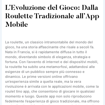
L’Evoluzione del Gioco: Dalla
Roulette Tradizionale all’App
Mobile
La roulette, un classico intramontabile del mondo del
gioco, ha una storia affascinante che risale a secoli fa.
Nata in Francia, si è rapidamente diffusa in tutto il
mondo, diventando simbolo di eleganza, strategia e
fortuna. Con l’avvento di internet e dei dispositivi mobili,
la roulette ha subito una metamorfosi, adattandosi alle
esigenze di un pubblico sempre più connesso e
dinamico. Le prime versioni online offrivano
un’esperienza simile a quella reale, ma la vera
rivoluzione è arrivata con le applicazioni mobile, come la
roulet tino app, che consentono di giocare in qualsiasi
momento e luogo. Queste app non solo riproducono
fedelmente l’esperienza di gioco tradizionale, ma offrono