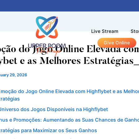
Live Stream
Sto
Give Online
ção do Jogo Online Elevada co
ybet e as Melhores Estratégias_
uary 29, 2026
Emoção do Jogo Online Elevada com Highflybet e as Melho
tratégias
Universo dos Jogos Disponíveis na Highflybet
nus e Promoções: Aumentando as Suas Chances de Ganh
tratégias para Maximizar os Seus Ganhos