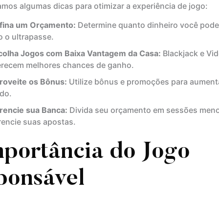
tamos algumas dicas para otimizar a experiência de jogo:
fina um Orçamento:
Determine quanto dinheiro você pode
o o ultrapasse.
colha Jogos com Baixa Vantagem da Casa:
Blackjack e Vi
erecem melhores chances de ganho.
roveite os Bônus:
Utilize bônus e promoções para aument
ldo.
rencie sua Banca:
Divida seu orçamento em sessões meno
rencie suas apostas.
mportância do Jogo
ponsável