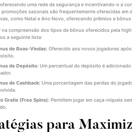
 oferecendo uma rede de segurança e incentivando-o a con
s promoções sazonais são frequentemente oferecidas em 
as, como Natal e Ano Novo, oferecendo prêmios e bônus 
ar na compreensão dos tipos de bônus oferecidos pela high
s a seguinte lista:
nus de Boas-Vindas:
Oferecido aos novos jogadores após 
pósito.
nus de Depósito:
Um percentual do depósito é adicionado
gador.
nus de Cashback:
Uma porcentagem das perdas do jogado
volvida.
o Gratis (Free Spins):
Permitem jogar em caça-níqueis se
ldo.
atégias para Maximi