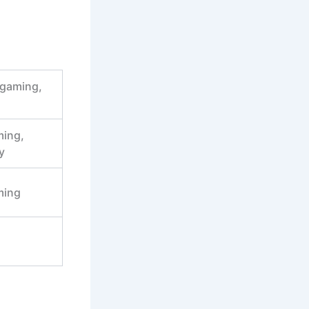
ogaming,
ming,
y
ming