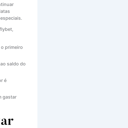
tinuar
datas
especiais.
flybet,
o primeiro
 ao saldo do
r é
m gastar
zar