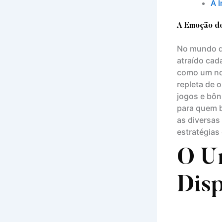
A 
A Emoção do
No mundo di
atraído cad
como um no
repleta de 
jogos e bôn
para quem b
as diversas
estratégia
O Un
Disp