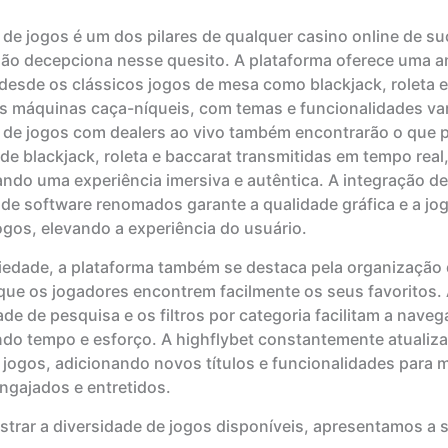
 de jogos é um dos pilares de qualquer casino online de su
não decepciona nesse quesito. A plataforma oferece uma 
desde os clássicos jogos de mesa como blackjack, roleta e
 máquinas caça-níqueis, com temas e funcionalidades va
 de jogos com dealers ao vivo também encontrarão o que 
e blackjack, roleta e baccarat transmitidas em tempo real
ndo uma experiência imersiva e autêntica. A integração de
de software renomados garante a qualidade gráfica e a jog
jogos, elevando a experiência do usuário.
iedade, a plataforma também se destaca pela organização 
que os jogadores encontrem facilmente os seus favoritos.
ade de pesquisa e os filtros por categoria facilitam a nave
o tempo e esforço. A highflybet constantemente atualiza
 jogos, adicionando novos títulos e funcionalidades para 
ngajados e entretidos.
trar a diversidade de jogos disponíveis, apresentamos a 