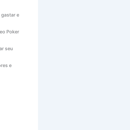
 gastar e
deo Poker
ar seu
res e