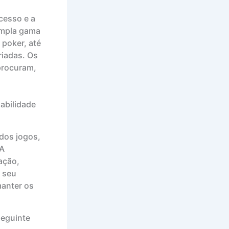
cesso e a
ampla gama
 poker, até
riadas. Os
procuram,
,
abilidade
dos jogos,
 A
gação,
 seu
manter os
seguinte