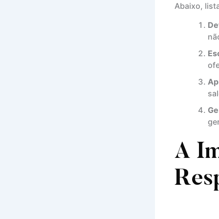
Abaixo, lis
De
nã
Es
of
Ap
sa
Ge
ge
A I
Res