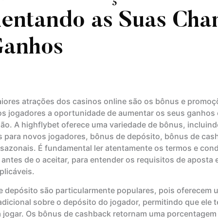
entando as Suas Cha
Ganhos
ores atrações dos casinos online são os bônus e promoç
s jogadores a oportunidade de aumentar os seus ganhos 
são. A highflybet oferece uma variedade de bônus, incluin
 para novos jogadores, bônus de depósito, bônus de cas
azonais. É fundamental ler atentamente os termos e con
antes de o aceitar, para entender os requisitos de aposta 
plicáveis.
 depósito são particularmente populares, pois oferecem 
adicional sobre o depósito do jogador, permitindo que ele 
a jogar. Os bônus de cashback retornam uma porcentagem