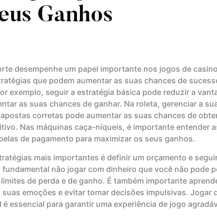
Seus Ganhos
rte desempenhe um papel importante nos jogos de casino
tratégias que podem aumentar as suas chances de sucess
por exemplo, seguir a estratégia básica pode reduzir a van
ntar as suas chances de ganhar. Na roleta, gerenciar a su
 apostas corretas pode aumentar as suas chances de obte
itivo. Nas máquinas caça-níqueis, é importante entender a
abelas de pagamento para maximizar os seus ganhos.
ratégias mais importantes é definir um orçamento e seguir
 É fundamental não jogar com dinheiro que você não pode p
 limites de perda e de ganho. É também importante aprend
s suas emoções e evitar tomar decisões impulsivas. Jogar 
 é essencial para garantir uma experiência de jogo agradáv