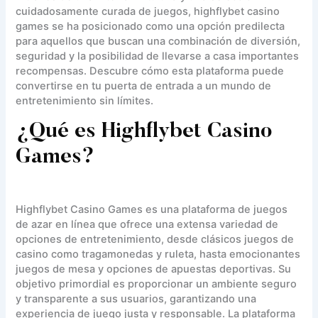
cuidadosamente curada de juegos, highflybet casino
games se ha posicionado como una opción predilecta
para aquellos que buscan una combinación de diversión,
seguridad y la posibilidad de llevarse a casa importantes
recompensas. Descubre cómo esta plataforma puede
convertirse en tu puerta de entrada a un mundo de
entretenimiento sin límites.
¿Qué es Highflybet Casino
Games?
Highflybet Casino Games es una plataforma de juegos
de azar en línea que ofrece una extensa variedad de
opciones de entretenimiento, desde clásicos juegos de
casino como tragamonedas y ruleta, hasta emocionantes
juegos de mesa y opciones de apuestas deportivas. Su
objetivo primordial es proporcionar un ambiente seguro
y transparente a sus usuarios, garantizando una
experiencia de juego justa y responsable. La plataforma