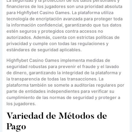
La seguridad y la protección de los datos personales y
financieros de los jugadores son una prioridad absoluta
para Highflybet Casino Games. La plataforma utiliza
tecnología de encriptación avanzada para proteger toda
la información confidencial, garantizando que tus datos
estén seguros y protegidos contra accesos no
autorizados. Además, cuenta con estrictas políticas de
privacidad y cumple con todas las regulaciones y
estándares de seguridad aplicables.
Highflybet Casino Games implementa medidas de
seguridad robustas para prevenir el fraude y el lavado
de dinero, garantizando la integridad de la plataforma y
la transparencia de todas las transacciones. La
plataforma también se somete a auditorías regulares por
parte de entidades independientes para verificar su
cumplimiento de las normas de seguridad y proteger a
los jugadores.
Variedad de Métodos de
Pago