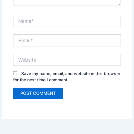
Name*
Email*
Website
Save my name, email, and website in this browser
for the next time I comment.