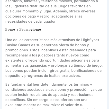
escritorio, tabletas y teléfonos móviles, permitiendo a
los jugadores disfrutar de sus juegos favoritos en
cualquier momento y lugar. Además, ofrece diversas
opciones de pago y retiro, adaptándose a las
necesidades de cada jugador.
Bonos y Promociones
Una de las características más atractivas de Highflybet
Casino Games es su generosa oferta de bonos y
promociones. Estos incentivos están diseñados para
recompensar a los jugadores tanto nuevos como
existentes, ofreciendo oportunidades adicionales para
aumentar sus ganancias y prolongar su tiempo de juego.
Los bonos pueden incluir giros gratis, bonificaciones de
depósito y programas de lealtad exclusivos.
Es fundamental leer detenidamente los términos y
condiciones asociados a cada bono y promoción, ya que
suelen incluir requisitos de apuesta y restricciones
específicas. Sin embargo, estas ofertas son una
excelente manera de maximizar el valor de tu