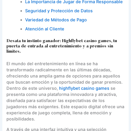
La Importancia de Jugar de Forma Responsable
Seguridad y Protección de Datos
Variedad de Métodos de Pago
Atención al Cliente
Desata tu instinto ganador: Highflybet casino games, tu
puerta de entrada al entretenimiento y a premios sin
límites.
El mundo del entretenimiento en línea se ha
transformado radicalmente en las últimas décadas,
ofreciendo una amplia gama de opciones para aquellos
que buscan emoción y la oportunidad de ganar premios.
Dentro de este universo,
highflybet casino games
se
presenta como una plataforma innovadora y atractiva,
diseñada para satisfacer las expectativas de los
jugadores más exigentes. Este espacio digital ofrece una
experiencia de juego completa, llena de emoción y
posibilidades.
A través de una interfaz intuitiva y una selección