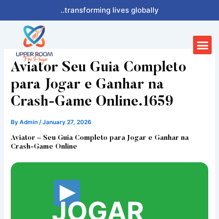
Skip
..transforming lives globally
to
content
Me
Aviator Seu Guia Completo
para Jogar e Ganhar na
Crash-Game Online.1659
By
Admin
/
January 27, 2026
Aviator – Seu Guia Completo para Jogar e Ganhar na
Crash-Game Online
JOGAR