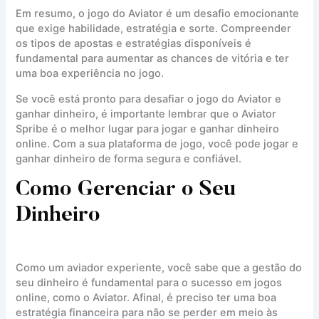
Em resumo, o jogo do Aviator é um desafio emocionante
que exige habilidade, estratégia e sorte. Compreender
os tipos de apostas e estratégias disponíveis é
fundamental para aumentar as chances de vitória e ter
uma boa experiência no jogo.
Se você está pronto para desafiar o jogo do Aviator e
ganhar dinheiro, é importante lembrar que o Aviator
Spribe é o melhor lugar para jogar e ganhar dinheiro
online. Com a sua plataforma de jogo, você pode jogar e
ganhar dinheiro de forma segura e confiável.
Como Gerenciar o Seu
Dinheiro
Como um aviador experiente, você sabe que a gestão do
seu dinheiro é fundamental para o sucesso em jogos
online, como o Aviator. Afinal, é preciso ter uma boa
estratégia financeira para não se perder em meio às