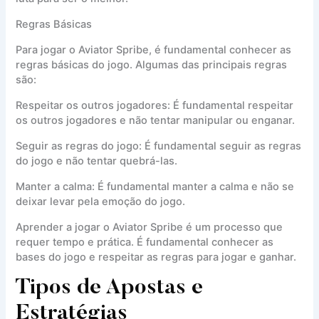
Regras Básicas
Para jogar o Aviator Spribe, é fundamental conhecer as
regras básicas do jogo. Algumas das principais regras
são:
Respeitar os outros jogadores: É fundamental respeitar
os outros jogadores e não tentar manipular ou enganar.
Seguir as regras do jogo: É fundamental seguir as regras
do jogo e não tentar quebrá-las.
Manter a calma: É fundamental manter a calma e não se
deixar levar pela emoção do jogo.
Aprender a jogar o Aviator Spribe é um processo que
requer tempo e prática. É fundamental conhecer as
bases do jogo e respeitar as regras para jogar e ganhar.
Tipos de Apostas e
Estratégias