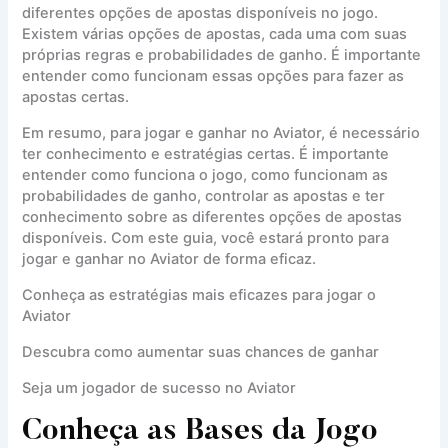
diferentes opções de apostas disponíveis no jogo.
Existem várias opções de apostas, cada uma com suas
próprias regras e probabilidades de ganho. É importante
entender como funcionam essas opções para fazer as
apostas certas.
Em resumo, para jogar e ganhar no Aviator, é necessário
ter conhecimento e estratégias certas. É importante
entender como funciona o jogo, como funcionam as
probabilidades de ganho, controlar as apostas e ter
conhecimento sobre as diferentes opções de apostas
disponíveis. Com este guia, você estará pronto para
jogar e ganhar no Aviator de forma eficaz.
Conheça as estratégias mais eficazes para jogar o
Aviator
Descubra como aumentar suas chances de ganhar
Seja um jogador de sucesso no Aviator
Conheça as Bases da Jogo