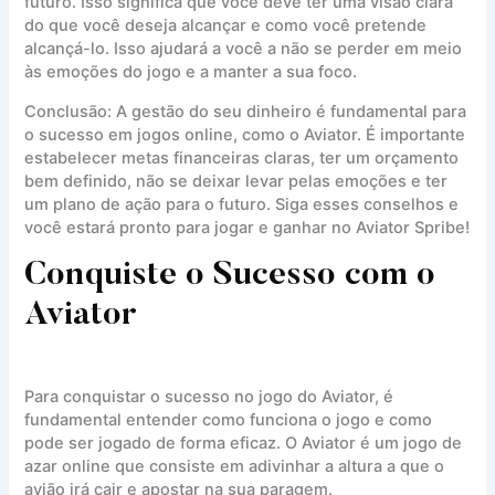
futuro. Isso significa que você deve ter uma visão clara
do que você deseja alcançar e como você pretende
alcançá-lo. Isso ajudará a você a não se perder em meio
às emoções do jogo e a manter a sua foco.
Conclusão: A gestão do seu dinheiro é fundamental para
o sucesso em jogos online, como o Aviator. É importante
estabelecer metas financeiras claras, ter um orçamento
bem definido, não se deixar levar pelas emoções e ter
um plano de ação para o futuro. Siga esses conselhos e
você estará pronto para jogar e ganhar no Aviator Spribe!
Conquiste o Sucesso com o
Aviator
Para conquistar o sucesso no jogo do Aviator, é
fundamental entender como funciona o jogo e como
pode ser jogado de forma eficaz. O Aviator é um jogo de
azar online que consiste em adivinhar a altura a que o
avião irá cair e apostar na sua paragem.