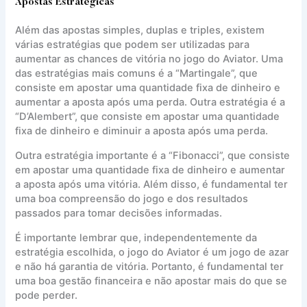
Apostas Estratégicas
Além das apostas simples, duplas e triples, existem
várias estratégias que podem ser utilizadas para
aumentar as chances de vitória no jogo do Aviator. Uma
das estratégias mais comuns é a “Martingale”, que
consiste em apostar uma quantidade fixa de dinheiro e
aumentar a aposta após uma perda. Outra estratégia é a
“D’Alembert”, que consiste em apostar uma quantidade
fixa de dinheiro e diminuir a aposta após uma perda.
Outra estratégia importante é a “Fibonacci”, que consiste
em apostar uma quantidade fixa de dinheiro e aumentar
a aposta após uma vitória. Além disso, é fundamental ter
uma boa compreensão do jogo e dos resultados
passados para tomar decisões informadas.
É importante lembrar que, independentemente da
estratégia escolhida, o jogo do Aviator é um jogo de azar
e não há garantia de vitória. Portanto, é fundamental ter
uma boa gestão financeira e não apostar mais do que se
pode perder.