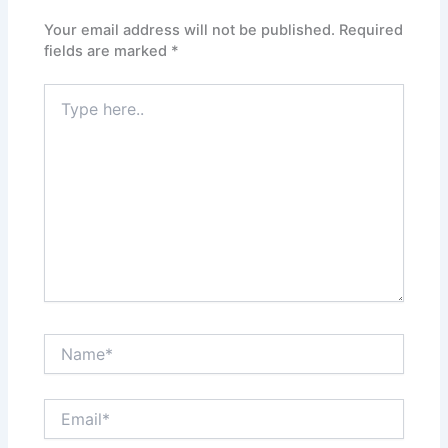
Your email address will not be published.
Required
fields are marked
*
Type
here..
Name*
Email*