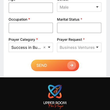
Male
Occupation
*
Marital Status
*
Prayer Category
*
Prayer Request
*
Success in Business
Business Ventures
SEND