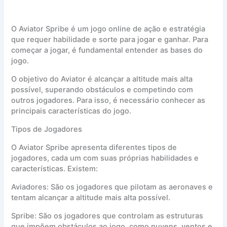
O Aviator Spribe é um jogo online de ação e estratégia
que requer habilidade e sorte para jogar e ganhar. Para
começar a jogar, é fundamental entender as bases do
jogo.
O objetivo do Aviator é alcançar a altitude mais alta
possível, superando obstáculos e competindo com
outros jogadores. Para isso, é necessário conhecer as
principais características do jogo.
Tipos de Jogadores
O Aviator Spribe apresenta diferentes tipos de
jogadores, cada um com suas próprias habilidades e
características. Existem:
Aviadores: São os jogadores que pilotam as aeronaves e
tentam alcançar a altitude mais alta possível.
Spribe: São os jogadores que controlam as estruturas
que impõem obstáculos ao jogo, como nuvens, ventos e